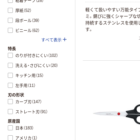
粘着テープ（28）
軽くて扱いやすい万能タイ
厚紙（52）
ミ。錆びに強くシャープな
段ボール（39）
持続するステンレスを使用
す。
ビニール（62）
すべて表示
特長
のりが付きにくい（102）
洗える・さびにくい（20）
キッチン用（15）
左手用（11）
刃の形状
カーブ刃（147）
ストレート刃（91）
原産国
日本（183）
アメリカ（1）