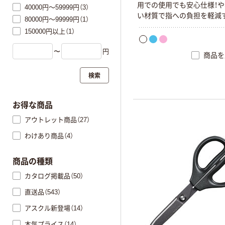
用での使用でも安心仕様！
40000円～59999円（3）
い材質で指への負担を軽減
80000円～99999円（1）
反発グリップです。
150000円以上（1）
〜
円
商品を
検索
お得な商品
アウトレット商品（27）
わけあり商品（4）
商品の種類
カタログ掲載品（50）
直送品（543）
アスクル新登場（14）
本気プライス（14）