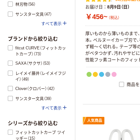
林刃物（56）
お届け日
8月9日（日）
サンスター文具（47）
￥456~
（税込）
すべて表示
厚いものから薄いものまで
ブランドから絞り込む
本。ベルヌーイカーブ刃で、
ず軽～く切れる。テープ等
fitcut CURVE（フィットカッ
がベタつかず、汚れやサビ
トカーブ）（73）
性能フッ素コートのフィッ
SAXA（サクサ）（53）
カーブ。
レイメイ藤井（レイメイフジ
イ）（49）
商品を
Clover（クロバー）（42）
サンスター文具（39）
すべて表示
人気商品
シリーズから絞り込む
フィットカットカーブ ツイ
ッギー（15）