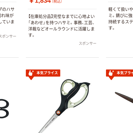
￥1,834
（税込）
プのハサ
軽くて扱い
切れ味が
ミ。錆びに強
【在庫処分品】完璧なまでに心地よい
していま
持続するス
「あわせ」を持つハサミ。事務、工芸、
す。
洋裁などオールラウンドに活躍しま
す。
スポンサー
スポンサー
本気プライス
本気プラ