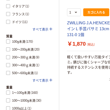
イタリア（1）
カゴに入れる
フランス（1）
ドイツ（11）
ZWILLING J.A.HENCK
イン L 手芸バサミ 13cm 4
すべて表示
131-0 1個
質量
100g未満（170）
￥1,870
（税込）
100～200g未満（20）
軽くて扱いやすい万能タイ
200～300ｇ未満（9）
ミ。錆びに強くシャープな
300～400ｇ未満（1）
持続するステンレスを使用
す。
500～600g未満（1）
すべて表示
重量
1～100g未満（160）
100～1000g未満（30）
1000g以上（1）