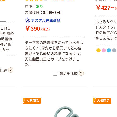
￥427~
在庫
あり
（
お届け日
8月9日（日）
アスクル在庫商品
はさみサク
ド刃タイプ。
￥390
、これ１
（税込）
刃の角度が徐
手を痛め
から刃先まで
の粘着物
テープ等の粘着物を切ってもベタつ
に強い高
きにくく、刃先から根元までどの位
トカット
置からでも軽い切れ味になるよう、
刃に曲面加工とカーブをつけまし
た。
比較
商品を比較
人気商品
人気商品