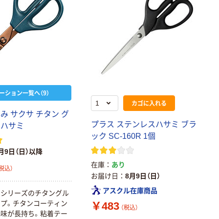
ーション一覧へ（9）
カゴに入れる
み サクサ チタン グ
プラス ステンレスハサミ ブラ
 ハサミ
ック SC-160R 1個
月9日（日）以降
在庫
あり
税込）
お届け日
8月9日（日）
アスクル在庫商品
サシリーズのチタングル
プ。チタンコーティン
￥483
（税込）
味が長持ち。粘着テー