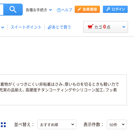
ヘルプ
各種お手続き
0
スイートポイント
あとで買う
カゴ
点
粘着物がくっつきにくい非粘着はさみ、厚いものを切るときも軽い力で
充実の品揃え。高硬度チタンコーティングやシリコーン加工、フッ素
並べ替え：
表示件数：