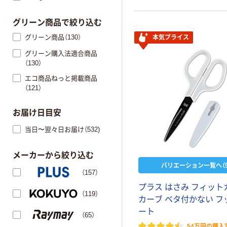
グリーン商品で絞り込む
グリーン商品（130）
本気プライス
グリーン購入法適合商品
（130）
エコ商品ねっと掲載商品
（121）
お届け日目安
当日〜翌々日お届け（532)
メーカーから絞り込む
バリエーション一覧へ（9
（157）
プラス はさみ フィット
（119）
カーブ ベタ付かない フ
ート
（65）
54万回の購入