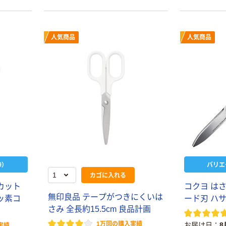
人気商品
人気商品
）
バリエ
カゴに入れる
カット
コクヨ はさ
無印良品 テープがつきにくいは
ッ素コ
ード刃 ハ
さみ 全長約15.5cm 良品計画
1万回の購入実績
お届け日
8
実績