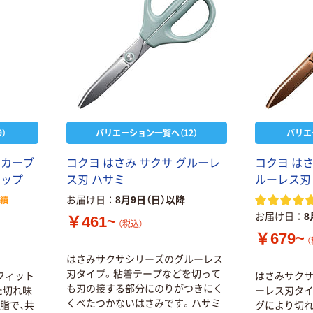
）
バリエーション一覧へ（12）
バリエ
トカーブ
コクヨ はさみ サクサ グルーレ
コクヨ はさ
リップ
ス刃 ハサミ
ルーレス刃
お届け日
8月9日（日）以降
実績
お届け日
8
￥461~
（税込）
￥679~
（
はさみサクサシリーズのグルーレス
刃タイプ。粘着テープなどを切って
フィット
はさみサク
も刃の接する部分にのりがつきにく
た切れ味
ーレス刃タイ
くべたつかないはさみです。ハサミ
脂で、共
グにより切れ