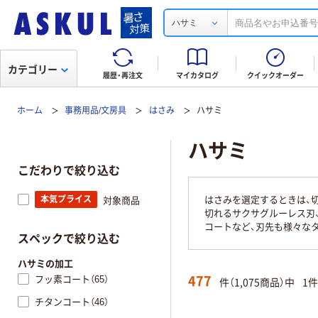
ハサミ
カテゴリー
履歴・再注文
マイカタログ
クイックオーダー
ホーム
事務用品/文房具
はさみ
ハサミ
ハサミ
こだわりで絞り込む
本気プライス
はさみを選定するときは、
対象商品
切れるサクサグルーレス刃
コートなど、刃先も様々な
スペックで絞り込む
ハサミの加工
477
フッ素コート（65）
件（1,075商品）中
1
チタンコート（46）