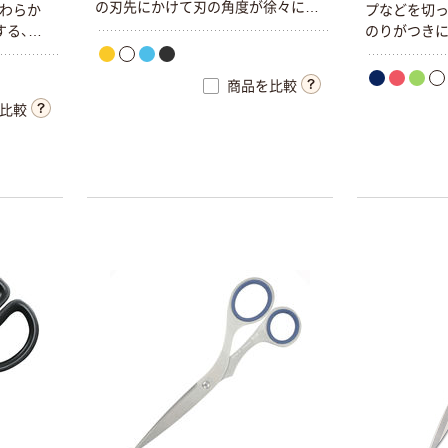
の刃先にかけて刃の角度が徐々に広
やわらか
プなどを切
がるため、根元から刃先まで軽い力
する、低
のりがつき
で切れます。
みです。ハサ
角度が徐々に
商品を比較
刃先まで軽い
比較