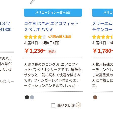
バリエーション一覧へ（6）
バリエ
ELS ツ
コクヨ はさみ エアロフィット
スリーエム 
1300-
スペリオ ハサミ
チタンコー
5万回の購入実績
お届け日
8月9日（日）
お届け日
8
￥1,236~
￥1,780
（税込）
プのハサ
切れ味が
刃渡り長めのロング刃、エアロフィ
刃物用特殊
していま
ット・スペリオシリーズです。厚紙も
ーティングし
ザクッと一気に切れて快適なはさみ
した高品質の
です。フィンガーレスト付きのエア
刃に付着し
スポンサー
ークッションハンドルで、しっかり
工。
握れて手が痛くなりにくい。
商品を比較