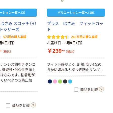
ーション一覧へ（2）
バリエーション一覧へ（10）
はさみ スコッチ（R）
プラス はさみ フィットカッ
トシザーズ
ト
5万回の購入実績
268万回の購入実績
月9日（日）
お届け日
8月9日（日）
~
￥239~
（税込）
（税込）
ステンレス鋼をチタンコ
フィット感がよく、断然、安い！なめ
、機能性・耐久性を向上
らかに切れるガタつき防止リング。
はさみです。粘着剤が
にくいベタつき防止加
商品を比較
商品を比較