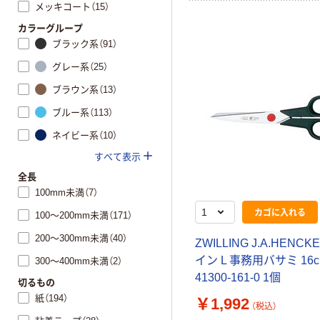
メッキコート（15）
カラーグループ
ブラック系（91）
グレー系（25）
ブラウン系（13）
ブルー系（113）
ネイビー系（10）
すべて表示
全長
100mm未満（7）
カゴに入れる
100～200mm未満（171）
200～300mm未満（40）
ZWILLING J.A.HENCK
イン L 事務用バサミ 16
300～400mm未満（2）
41300-161-0 1個
切るもの
紙（194）
￥1,992
（税込）