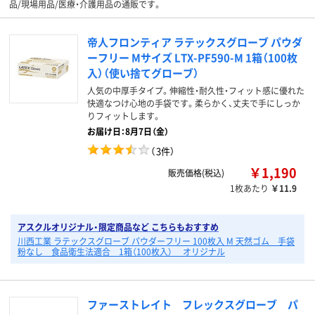
品/現場用品/医療・介護用品の通販です。
帝人フロンティア ラテックスグローブ パウダ
ーフリー Mサイズ LTX-PF590-M 1箱（100枚
入）（使い捨てグローブ）
人気の中厚手タイプ。伸縮性・耐久性・フィット感に優れた
快適なつけ心地の手袋です。柔らかく、丈夫で手にしっか
りフィットします。
お届け日：8月7日（金）
（
3件
）
￥1,190
販売価格(税込)
1枚あたり
￥11.9
アスクルオリジナル・限定商品など こちらもおすすめ
川西工業 ラテックスグローブ パウダーフリー 100枚入 M 天然ゴム 手袋
粉なし 食品衛生法適合 1箱（100枚入） オリジナル
ファーストレイト フレックスグローブ パ