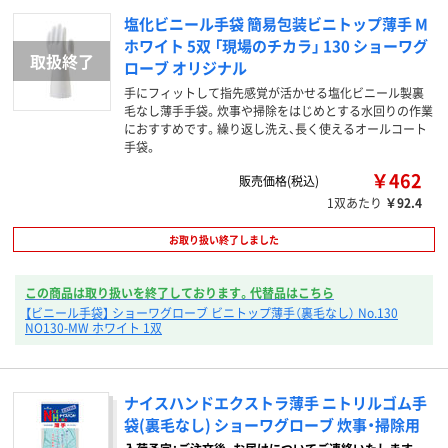
塩化ビニール手袋 簡易包装ビニトップ薄手 M
ホワイト 5双 「現場のチカラ」 130 ショーワグ
ローブ オリジナル
手にフィットして指先感覚が活かせる塩化ビニール製裏
毛なし薄手手袋。炊事や掃除をはじめとする水回りの作業
におすすめです。繰り返し洗え、長く使えるオールコート
手袋。
￥462
販売価格(税込)
1双あたり
￥92.4
お取り扱い終了しました
この商品は取り扱いを終了しております。代替品はこちら
【ビニール手袋】 ショーワグローブ ビニトップ薄手（裏毛なし） No.130
NO130-MW ホワイト 1双
ナイスハンドエクストラ薄手 ニトリルゴム手
袋(裏毛なし) ショーワグローブ 炊事・掃除用