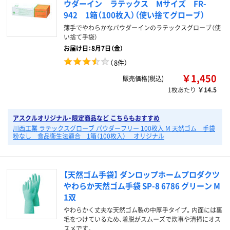
ウダーイン ラテックス Mサイズ FR-
942 1箱（100枚入）（使い捨てグローブ）
薄手でやわらかなパウダーインのラテックスグローブ（使
い捨て手袋）
お届け日：8月7日（金）
（
8件
）
￥1,450
販売価格(税込)
1枚あたり
￥14.5
アスクルオリジナル・限定商品など こちらもおすすめ
川西工業 ラテックスグローブ パウダーフリー 100枚入 M 天然ゴム 手袋
粉なし 食品衛生法適合 1箱（100枚入） オリジナル
【天然ゴム手袋】 ダンロップホームプロダクツ
やわらか天然ゴム手袋 SP-8 6786 グリーン M
1双
やわらかく丈夫な天然ゴム製の中厚手タイプ。内面には裏
毛をつけているため、着脱がスムーズで炊事や清掃にオス
スメです。