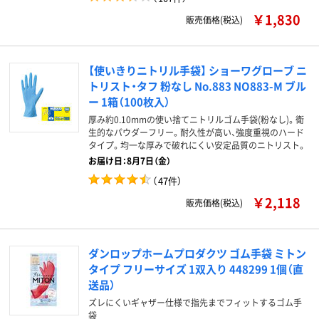
￥1,830
販売価格(税込)
【使いきりニトリル手袋】 ショーワグローブ ニ
トリスト・タフ 粉なし No.883 NO883-M ブル
ー 1箱（100枚入）
厚み約0.10mmの使い捨てニトリルゴム手袋(粉なし)。衛
生的なパウダーフリー。耐久性が高い、強度重視のハード
タイプ。均一な厚みで破れにくい安定品質のニトリスト。
お届け日：8月7日（金）
（
47件
）
￥2,118
販売価格(税込)
ダンロップホームプロダクツ ゴム手袋 ミトン
タイプ フリーサイズ 1双入り 448299 1個（直
送品）
ズレにくいギャザー仕様で指先までフィットするゴム手
袋