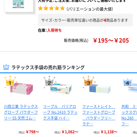
入荷予定：ご注文後、お届けについてご連絡いたします
（バリエーションの最大値）
4
サイズ・カラー・販売単位違いの商品が
商品あります
在庫：
入荷待ち
￥195～￥205
販売価格(税込)
ラテックス手袋の売れ筋ランキング
川西工業 ラテックス
リーブル バリアロ
ファーストレイト
共和 ミ
グローブ パウダーフ
ーブ No.2410 ラテッ
ファーストグローブ
ックスグ
リー SS 天然ゴム…
クス手袋 ハイ…
パウダーフリー
No.28
ラテ…
フ…
￥798～
￥1,062～
￥1,138～
（税込）
（税込）
（税込）
（税