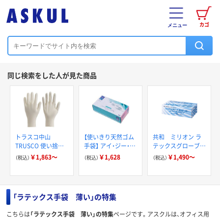
カゴ
メニュー
同じ検索をした人が見た商品
トラスコ中山
【使いきり天然ゴム
共和 ミリオン ラ
TRUSCO 使い捨て
手袋】 アイ・ジー・オ
テックスグローブ
天然ゴム極薄手袋
ー ラテックスシル
No.290 パウダー
￥1,863～
￥1,628
￥1,490～
（税込）
（税込）
（税込）
DPM-5498
クゴム手袋 LX-PD-
フリー スペシャル
03 粉有り ナチュラ
グリップ
ル Mサイズ 1箱(100
枚入)
「ラテックス手袋 薄い」の特集
こちらは
「ラテックス手袋 薄い」の特集
ページです。アスクルは、オフィス用