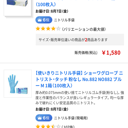
（100枚入）
お届け日：8月7日（金）
ニトリル手袋
（バリエーションの最大値）
2
サイズ・販売単位違いの商品が
商品あります
￥1,580
販売価格(税込)
【使いきりニトリル手袋】 ショーワグローブ ニ
トリスト・タッチ 粉なし No.882 NO882 ブル
ー M 1箱（100枚入）
厚み約0.075mmの使い捨てニトリルゴム手袋(粉なし)。強
度と作業性のバランスが良いレギュラータイプ。均一な厚
みで破れにくい安定品質のニトリスト。
お届け日：8月7日（金）
ニトリル手袋（現場用）
（
107件
）