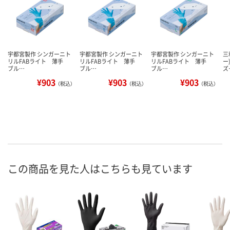
宇都宮製作 シンガーニト
宇都宮製作 シンガーニト
宇都宮製作 シンガーニト
三
リルFABライト 薄手
リルFABライト 薄手
リルFABライト 薄手
ー
ブル…
ブル…
ブル…
ズ
¥903
¥903
¥903
（税込）
（税込）
（税込）
この商品を見た人はこちらも見ています