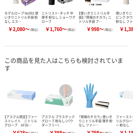
モデルローブ No991 使
ニトリスト・タッチ 中
【使いきりニトリル手
使いきりニ
いきりニトリル手袋 粉
厚手 粉なし ショーワグ
袋】 「現場のチカラ」 ニ
ピンク ホワ
なし エス…
ローブ
トリル手袋 ブ…
粉なし フ
￥2,080～
￥1,760～
￥998～
￥1,3
（税込）
（税込）
（税込）
この商品を見た人はこちらも検討されていま
す
【アスクル限定】ファー
アスクル プラスチック
「現場のチカラ」 使いき
ファースト
ストレイト ニトリル
グローブ 粉なし（パウ
りニトリル手袋 薄手 粉
リルグローブ
グローブ AF30…
ダーフリー）
なし ファー…
ー 粉なし
￥628～
￥398～
￥798～
￥1,1