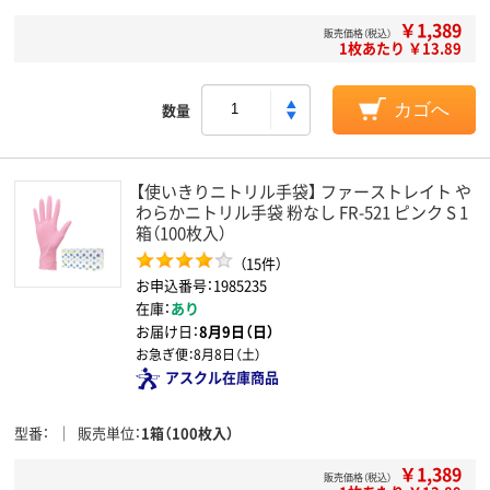
￥1,389
販売価格（税込）
1枚あたり ￥13.89
数量
カゴへ
【使いきりニトリル手袋】 ファーストレイト や
わらかニトリル手袋 粉なし FR-521 ピンク S 1
箱（100枚入）
（15件）
お申込番号：1985235
在庫：
あり
お届け日：
8月9日（日）
お急ぎ便：
8月8日（土）
アスクル在庫商品
型番
販売単位
1箱（100枚入）
￥1,389
販売価格（税込）