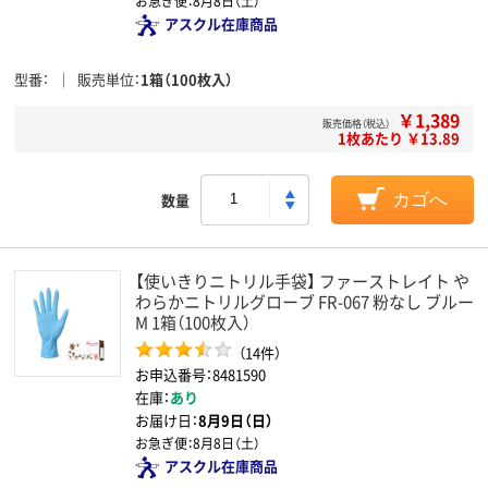
お急ぎ便：
8月8日（土）
アスクル在庫商品
型番
販売単位
1箱（100枚入）
￥1,389
販売価格（税込）
1枚あたり ￥13.89
数量
カゴへ
【使いきりニトリル手袋】 ファーストレイト や
わらかニトリルグローブ FR-067 粉なし ブルー
M 1箱（100枚入）
（14件）
お申込番号：8481590
在庫：
あり
お届け日：
8月9日（日）
お急ぎ便：
8月8日（土）
アスクル在庫商品