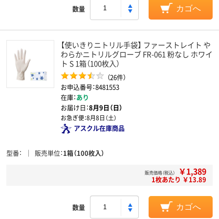
数量
カゴへ
【使いきりニトリル手袋】 ファーストレイト や
わらかニトリルグローブ FR-061 粉なし ホワイ
ト S 1箱（100枚入）
（26件）
お申込番号：8481553
在庫：
あり
お届け日：
8月9日（日）
お急ぎ便：
8月8日（土）
アスクル在庫商品
型番
販売単位
1箱（100枚入）
￥1,389
販売価格（税込）
1枚あたり ￥13.89
数量
カゴへ