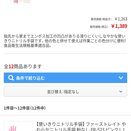
￥1,263
販売価格（税抜き）
￥1,389
販売価格（税込）
指先から掌までエンボス加工の凹凸がありる滑りにくいしなやかな使い
きりニトリル手袋です。他の色と併せて使えば作業ごとの色分けに便利！
食品衛生法規格基準適合品。
全
12
商品あります
条件で絞り込む
並び替え：指定なし
1件目～12件目（12件中）
【使いきりニトリル手袋】 ファーストレイト や
わらかニトリル手袋 粉なし FR-523 ピンク L 1