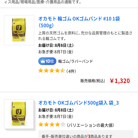
ィス用品/現場用品/医療・介護用品の通販です。
オカモト 輪ゴム OKゴムバンド #10 1袋
（500g）
上質の天然ゴムを原料に、充分な品質管理のもとに製造さ
れる輪ゴムです。
お届け日：
8月8日（土）
お急ぎ便：
8月7日（金）
輪ゴム/ラバーバンド
（
4件
）
￥1,320
販売価格(税込)
オカモト OKゴムバンド500g袋入 袋_3
お届け日：
8月8日（土）
お急ぎ便：
8月7日（金）
（バリエーションの最大値）
3
番手・販売単位違いの商品が
商品あります