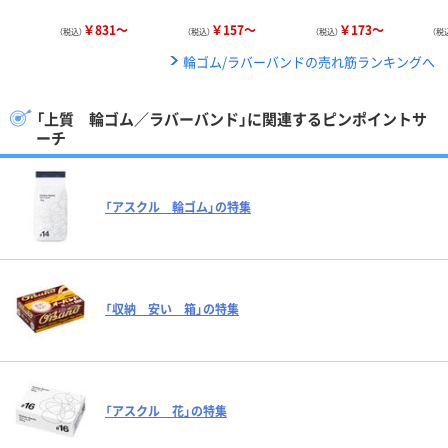
￥831～
￥157～
￥173～
（税込）
（税込）
（税込）
（税
輪ゴム/ラバーバンドの売れ筋ランキングへ
「上質 輪ゴム／ラバーバンド」に関連するピンポイントサ
ーチ
「アスクル 輪ゴム」の特集
「収納 安い 箱」の特集
「アスクル 花」の特集