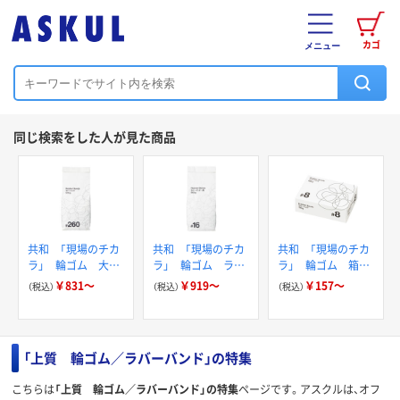
カゴ
メニュー
同じ検索をした人が見た商品
共和 「現場のチカ
共和 「現場のチカ
共和 「現場のチカ
ラ」 輪ゴム 大容
ラ」 輪ゴム ラバ
ラ」 輪ゴム 箱入
量袋タイプ
ーバンド#16 カラ
り
￥831～
￥919～
￥157～
（税込）
（税込）
（税込）
ータイプ 500g
「上質 輪ゴム／ラバーバンド」の特集
こちらは
「上質 輪ゴム／ラバーバンド」の特集
ページです。アスクルは、オフ