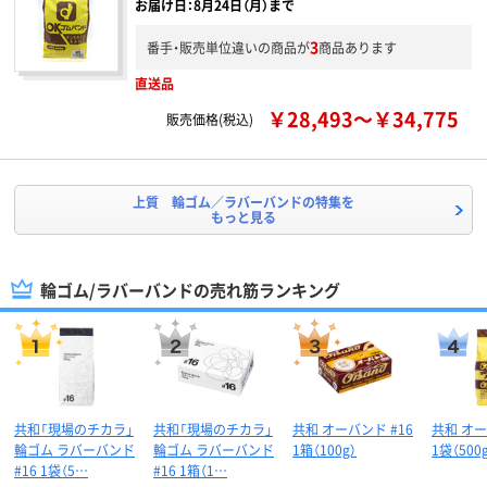
お届け日：8月24日（月）まで
3
番手・販売単位違いの商品が
商品あります
直送品
￥28,493～￥34,775
販売価格(税込)
上質 輪ゴム／ラバーバンドの特集を
もっと見る
輪ゴム/ラバーバンドの売れ筋ランキング
共和「現場のチカラ」
共和「現場のチカラ」
共和 オーバンド #16
共和 オー
輪ゴム ラバーバンド
輪ゴム ラバーバンド
1箱（100g）
1袋（500
#16 1袋（5…
#16 1箱（1…