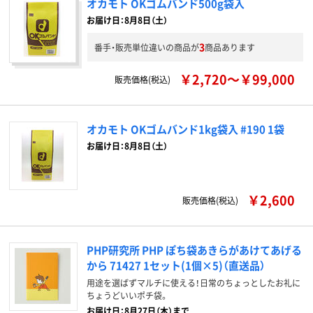
オカモト OKゴムバンド500g袋入
お届け日：8月8日（土）
3
番手・販売単位違いの商品が
商品あります
￥2,720～￥99,000
販売価格(税込)
オカモト OKゴムバンド1kg袋入 #190 1袋
お届け日：8月8日（土）
￥2,600
販売価格(税込)
PHP研究所 PHP ぽち袋あきらがあけてあげる
から 71427 1セット(1個×5)（直送品）
用途を選ばずマルチに使える！日常のちょっとしたお礼に
ちょうどいいポチ袋。
お届け日：8月27日（木）まで