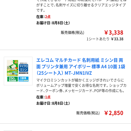
がすことで、名刺サイズに切り離せるクリアエッジタイプ
です。
在庫：
2点
お届け日：8月8日（土）
￥3,338
販売価格(税込)
1シートあたり
￥33.38
エレコム マルチカード 名刺用紙 ミシン目 両
面 プリンタ兼用 アイボリー 標準 A4 10面 1袋
（25シート入） MT-JMN1IVZ
マイクロミシンカットが細かくエッジがきれいでさらに
ボリュームアップ増量で安くお得な名刺です。ショップカ
ード、クーポン券、メッセージカード、POP等の作成にも。
在庫：
1点
お届け日：8月8日（土）
￥2,850
販売価格(税込)