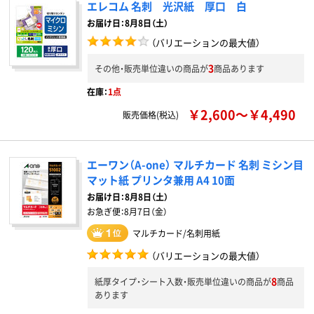
エレコム 名刺 光沢紙 厚口 白
お届け日：8月8日（土）
（バリエーションの最大値）
3
その他・販売単位違いの商品が
商品あります
在庫：
1点
￥2,600～￥4,490
販売価格(税込)
エーワン（A-one） マルチカード 名刺 ミシン目
マット紙 プリンタ兼用 A4 10面
お届け日：
8月8日（土）
お急ぎ便：
8月7日（金）
マルチカード/名刺用紙
（バリエーションの最大値）
8
紙厚タイプ・シート入数・販売単位違いの商品が
商品
あります