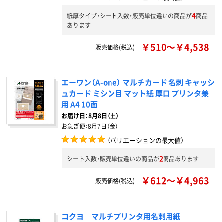
4
紙厚タイプ・シート入数・販売単位違いの商品が
商品
あります
￥510～￥4,538
販売価格(税込)
エーワン（A-one） マルチカード 名刺 キャッシ
ュカード ミシン目 マット紙 厚口 プリンタ兼
用 A4 10面
お届け日：
8月8日（土）
お急ぎ便：
8月7日（金）
（バリエーションの最大値）
2
シート入数・販売単位違いの商品が
商品あります
￥612～￥4,963
販売価格(税込)
コクヨ マルチプリンタ用名刺用紙