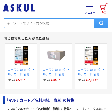
カゴ
メニュー
同じ検索をした人が見た商品
エーワン（A-one） マ
エーワン（A-one） マ
エーワン（A-one） マ
ルチカード 名刺 ミ
ルチカード 名刺 ミ
ルチカード 名刺 ミ
シン目 マット紙 標
シン目 マット紙 プ
シン目 再生紙 プリ
￥598～
￥449～
￥2,143～
（税込）
（税込）
（税込）
準 プリンタ兼用 カ
リンタ兼用 A4 10面
ンタ兼用 A4 10面
ラータイプ A4 10面
「マルチカード／名刺用紙 簡単」の特集
こちらは
「マルチカード／名刺用紙 簡単」の特集
ページです。アスクルは、オ