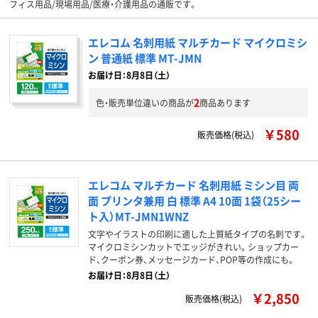
フィス用品/現場用品/医療・介護用品の通販です。
エレコム 名刺用紙 マルチカード マイクロミシ
ン 普通紙 標準 MT-JMN
お届け日：8月8日（土）
2
色・販売単位違いの商品が
商品あります
￥580
販売価格(税込)
エレコム マルチカード 名刺用紙 ミシン目 両
面 プリンタ兼用 白 標準 A4 10面 1袋（25シー
ト入）MT-JMN1WNZ
文字やイラストの印刷に適した上質紙タイプの名刺です。
マイクロミシンカットでエッジがきれい。ショップカー
ド、クーポン券、メッセージカード、POP等の作成にも。
お届け日：8月8日（土）
￥2,850
販売価格(税込)