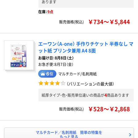
あります
在庫：
9点
￥734～￥5,844
販売価格(税込)
エーワン（A-one） 手作りチケット 半券なし マ
ット紙 プリンタ兼用 A4 8面
お届け日：
8月8日（土）
お急ぎ便：
8月7日（金）
マルチカード/名刺用紙
（バリエーションの最大値）
4
紙厚タイプ・色・販売単位違いの商品が
商品あります
￥528～￥2,868
販売価格(税込)
マルチカード／名刺用紙 簡単の特集を
もっと見る