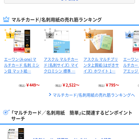
マルチカード/名刺用紙の売れ筋ランキング
エーワン（A-one）マ
アスクル マルチカー
アスクル マルチプリ
エーワン（
ルチカード 名刺 ミシ
ド（名刺サイズ） マイ
ンタ上質紙（はがきサ
ルチカー
ン目 マット紙…
クロミシン 標準 …
イズ） ホワイト 1…
アエッジ
￥449～
￥2,522～
￥795～
（税込）
（税込）
（税込）
マルチカード/名刺用紙の売れ筋ランキングへ
「マルチカード／名刺用紙 簡単」に関連するピンポイント
サーチ