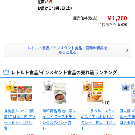
在庫：
8点
お届け日：8月8日（土）
￥1,260
販売価格(税込)
1個あたり
￥420
レトルト食品／インスタント食品 便利の特集を
もっと見る
レトルト食品/インスタント食品の売れ筋ランキング
丸美屋 レンジで簡
無印良品 現地に学ぶ
エー・ラベル あたた
直火焼 
単！ごはん付き アソ
インド ローストチキ
めなくてもおいしい
ルー 中辛 
ートセット 1箱（6
ンのスパイシーカ
カレー 甘口 1セッ
コスモ食
食…
レ…
ト…