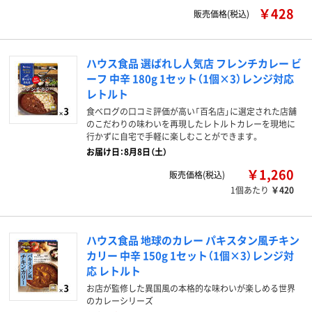
￥428
販売価格(税込)
ハウス食品 選ばれし人気店 フレンチカレー ビ
ーフ 中辛 180g 1セット（1個×3）レンジ対応
レトルト
食べログの口コミ評価が高い「百名店」に選定された店舗
のこだわりの味わいを再現したレトルトカレーを現地に
行かずに自宅で手軽に楽しむことができます。
お届け日：8月8日（土）
￥1,260
販売価格(税込)
1個あたり
￥420
ハウス食品 地球のカレー パキスタン風チキン
カリー 中辛 150g 1セット（1個×3）レンジ対
応 レトルト
お店が監修した異国風の本格的な味わいが楽しめる世界
のカレーシリーズ