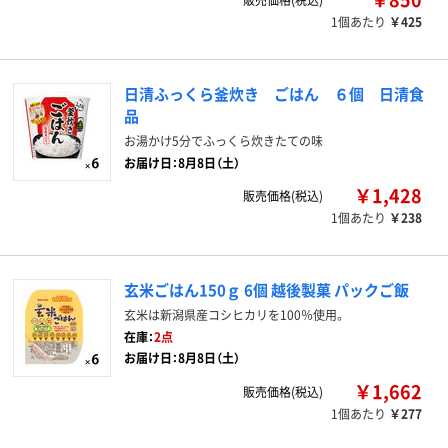
1個あたり
￥425
日清ふっくら釜炊き ごはん ６個 日清食
品
お湯かけ5分でふっくら炊きたての味
お届け日：8月8日（土）
￥1,428
販売価格(税込)
1個あたり
￥238
玄米ごはん150ｇ 6個 越後製菓 パックご飯
玄米は新潟県産コシヒカリを100％使用。
在庫：
2点
お届け日：8月8日（土）
￥1,662
販売価格(税込)
1個あたり
￥277