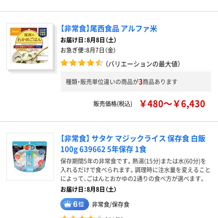
【非常食】尾西食品 アルファ米
お届け日：
8月8日（土）
お急ぎ便：
8月7日（金）
（バリエーションの最大値）
3
種類・販売単位違いの商品が
商品あります
￥480～￥6,430
販売価格(税込)
【非常食】 サタケ マジックライス 保存食 白飯
100g 639662 5年保存 1食
保存期間5年の非常食です。熱湯(15分)または水(60分)を
入れるだけで食べられます。調理時に注水量を変えること
によって、ごはんとおかゆの2通りの食べ方が選べます。
お届け日：8月8日（土）
非常食/保存食