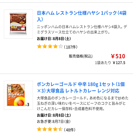
日本ハム レストラン仕様ハヤシ 1パック（4袋
入）
ニッポンハムの日本ハムレストラン仕様ハヤシ4袋入。デ
ミグラスソース仕立てのハヤシの出来上がり。
お届け日：8月8日（土）
（
187件
）
￥510
販売価格(税込)
1袋あたり
￥127.5
ボンカレーゴールド 中辛 180g 1セット（1個
×3）大塚食品 レトルトカレー レンジ対応
大塚食品のボンカレーゴールド。あめ色になるまで炒めた
玉ねぎの深い味わいをベースにビーフのコクと旨みがと
けこんだカレー保存料・合成着色料不使用。
お届け日：
8月8日（土）
お急ぎ便：
8月7日（金）
（
48件
）