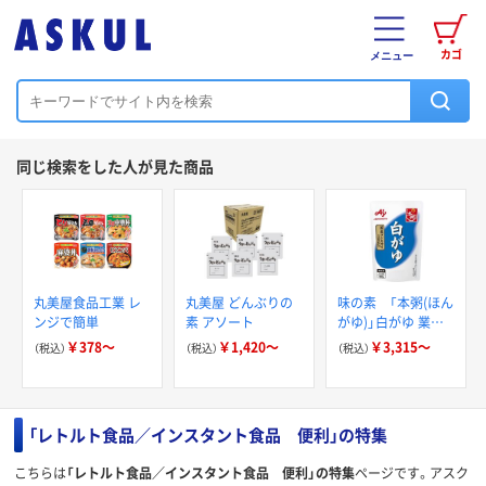
カゴ
メニュー
同じ検索をした人が見た商品
丸美屋食品工業 レ
丸美屋 どんぶりの
味の素 「本粥(ほん
ンジで簡単
素 アソート
がゆ)」白がゆ 業務
用
￥378～
￥1,420～
￥3,315～
（税込）
（税込）
（税込）
「レトルト食品／インスタント食品 便利」の特集
こちらは
「レトルト食品／インスタント食品 便利」の特集
ページです。アスク