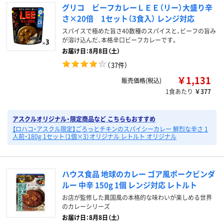
グリコ ビーフカレーＬＥＥ（リー）大盛り辛
さ×20倍 1セット（3食入） レンジ対応
スパイスで極めた旨さ40数種のスパイスと、ビーフの旨み
が溶け込んだ、本格辛口ビーフカレーです。
お届け日：8月8日（土）
（
37件
）
￥1,131
販売価格(税込)
1食あたり
￥377
アスクルオリジナル・限定商品など こちらもおすすめ
【ロハコ・アスクル限定】ごろっとチキンのスパイシーカレー 鮮烈な辛さ 1
人前・180g 1セット（1個×3）オリジナル レトルト オリジナル
ハウス食品 地球のカレー ゴア風ポークビンダ
ルー 中辛 150g 1個 レンジ対応 レトルト
お店が監修した異国風の本格的な味わいが楽しめる世界
のカレーシリーズ
お届け日：8月8日（土）