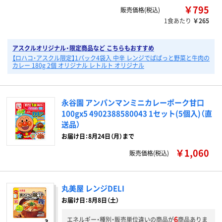
￥795
販売価格(税込)
1食あたり
￥265
アスクルオリジナル・限定商品など こちらもおすすめ
【ロハコ・アスクル限定】1パック4袋入 中辛 レンジでぱぱっと野菜と牛肉の
カレー 180g 2個 オリジナル レトルト オリジナル
永谷園 アンパンマンミニカレーポーク甘口
100gx5 4902388580043 1セット(5個入)（直
送品）
お届け日：8月24日（月）まで
￥1,060
販売価格(税込)
丸美屋 レンジDELI
お届け日：8月8日（土）
6
エネルギー・種別・販売単位違いの商品が
商品ありま