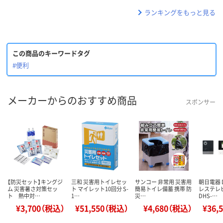
ランキングをもっと見る
この商品のキーワードタグ
#便利
メーカーからのおすすめ商品
スポンサー
【防災セット】キングジ
三和 災害用トイレセッ
サンコー 非常用 災害用
朝日電器 
ム 災害暑さ対策セッ
ト マイレット10回分 S-
簡易トイレ備蓄 携帯 防
レステレ
ト 熱中対…
1…
災…
DHS-…
¥3,700（税込）
¥51,550（税込）
¥4,680（税込）
¥36,