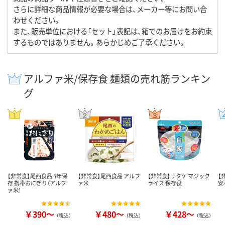
さらに詳細な商品情報が必要な場合は、メーカー等にお問い合
わせください。
また、販売単位における「セット」表記は、箱でのお届けをお約束
するものではありません。あらかじめご了承ください。
アルファ米/保存食 麺類の売れ筋ランキン
グ
【非常食】尾西食品 5年保
【非常食】尾西食品 アルフ
【非常食】サタケ マジック
【
存 携帯おにぎり（アルフ
ァ米
ライス 保存食
安
ァ米）
￥390～
￥480～
￥428～
（税込）
（税込）
（税込）