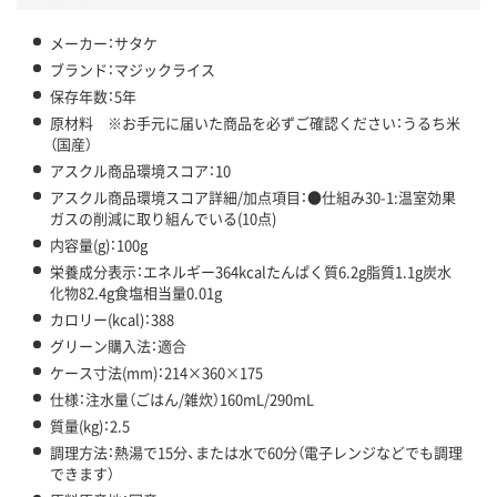
メーカー：サタケ
ブランド：マジックライス
保存年数：5年
原材料 ※お手元に届いた商品を必ずご確認ください：うるち米
（国産）
アスクル商品環境スコア：10
アスクル商品環境スコア詳細/加点項目：●仕組み30-1:温室効果
ガスの削減に取り組んでいる(10点)
内容量(g)：100g
栄養成分表示：エネルギー364kcalたんぱく質6.2g脂質1.1g炭水
化物82.4g食塩相当量0.01g
カロリー(kcal)：388
グリーン購入法：適合
ケース寸法(mm)：214×360×175
仕様：注水量（ごはん/雑炊）160mL/290mL
質量(kg)：2.5
調理方法：熱湯で15分、または水で60分（電子レンジなどでも調理
できます）