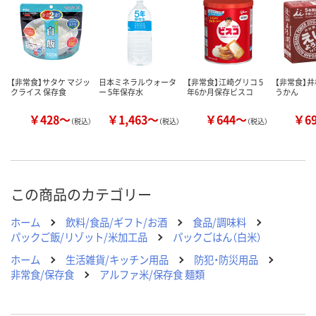
数量
数量
数量
カゴへ
カゴへ
カ
【非常食】サタケ マジッ
日本ミネラルウォータ
【非常食】江崎グリコ 5
【非常食】井
クライス 保存食
ー 5年保存水
年6か月保存ビスコ
うかん
￥428～
￥1,463～
￥644～
￥6
（税込）
（税込）
（税込）
この商品のカテゴリー
ホーム
飲料/食品/ギフト/お酒
食品/調味料
パックご飯/リゾット/米加工品
パックごはん（白米）
ホーム
生活雑貨/キッチン用品
防犯・防災用品
非常食/保存食
アルファ米/保存食 麺類