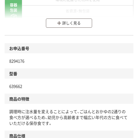
容器
包装
省資源・無包装
分別・リサイクルしやすい設計
詳しく見る
環境に配慮した材料を使用
商品
お申込番号
本体
省資源・省エネ・節水
8294176
分別・リサイクルしやすい設計
型番
独自の回収スキームがある
仕組
639662
アスクルで資源循環している
商品の特徴
温室効果ガスなどの削減
調理時に注水量を変えることによって、ごはんとおかゆの2通りの
この商品の環境配慮ポイントです。下記商品詳細「
食べ方が選べるため、幼児から高齢者まで幅広い年代の方に食べて
アスクル商品環境スコア詳細／加点項目
」で確認できます。
いただける保存食です。
商品仕様