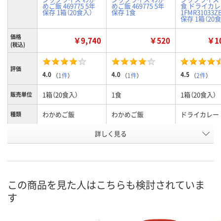
めご飯 469775 5年
めご飯 469775 5年
食 ドライカ
保存 1箱（20食入）
保存 1食
1FMR31033Z
保存 1箱（20
価格
￥9,740
￥520
￥10
(税込)
評価
4.0
4.0
4.5
（
1件
）
（
1件
）
（
2件
）
1箱（20食入）
1食
1箱（20食入）
販売単位
わかめご飯
わかめご飯
ドライカレー
種類
お申込番
詳しく見る
P304908
P292777
P304910
号
入荷待ち
あり
入荷待ち
在庫
ご注文後、お届けに
ご注文後、お
この商品を見た人はこちらも検討されていま
ついてご連絡いたし
8月11日（火）
ついてご連絡
お届け日
す
ます
ます