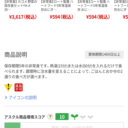
【非常食】 カゴメ 野菜の
【非常食】ロート製薬 ハ
【非常食】ロート製薬 ハ
【非常食】
保存食セットYH-A
ートフード5年常温保
ートフード5年常温保
ートフー
30…
存おにぎ…
存 おに…
存おにぎ
¥3,617（税込）
¥594（税込）
¥594（税込）
¥
商品説明
賞味期限1469日以上
保存期間5年の非常食です。熱湯(15分)または水(60分)を入れるだけで食
べられます。調理時に注水量を変えることによって、ごはんとおかゆの2
通りの食べ方が選べます。
アイコンの説明
10
アスクル商品環境スコア
環境に配慮した材料を使用