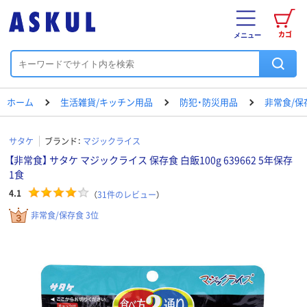
カゴ
メニュー
ホーム
生活雑貨/キッチン用品
防犯・防災用品
非常食/保
サタケ
ブランド：
マジックライス
【非常食】 サタケ マジックライス 保存食 白飯100g 639662 5年保存
1食
4.1
（
31
件のレビュー
）
非常食/保存食 3位