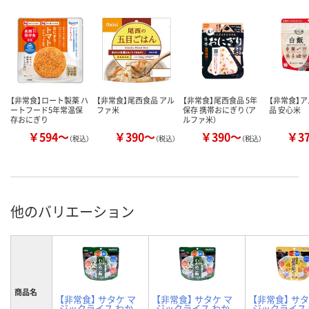
【非常食】ロート製薬 ハ
【非常食】尾西食品 アル
【非常食】尾西食品 5年
【非常食】
ートフード5年常温保
ファ米
保存 携帯おにぎり（ア
品 安心米
存おにぎり
ルファ米）
￥594～
￥390～
￥390～
￥3
（税込）
（税込）
（税込）
他のバリエーション
商品名
【非常食】 サタケ マ
【非常食】 サタケ マ
【非常食】 サタ
ジックライス わか
ジックライス わか
ジックライス