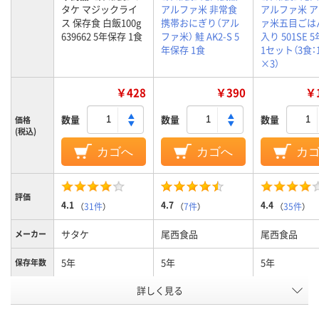
タケ マジックライ
アルファ米 非常食
アルファ米 
ス 保存食 白飯100g
携帯おにぎり（アル
ァ米五目ごは
639662 5年保存 1食
ファ米） 鮭 AK2-S 5
入り 501SE 
年保存 1食
1セット（3食：
×3）
￥428
￥390
￥1
数量
数量
数量
価格
(税込)
カゴへ
カゴへ
カ
評価
4.1
4.7
4.4
（
31件
）
（
7件
）
（
35件
）
サタケ
尾西食品
尾西食品
メーカー
5年
5年
5年
保存年数
詳しく見る
100g
内容量
アスクル