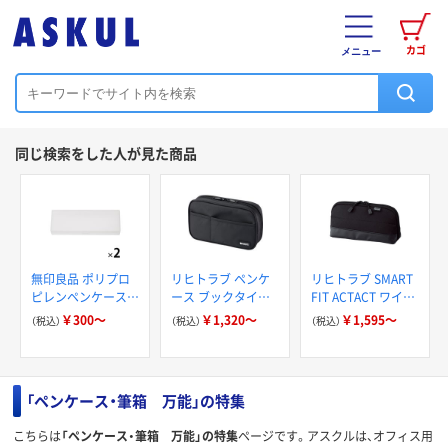
カゴ
メニュー
同じ検索をした人が見た商品
無印良品 ポリプロ
リヒトラブ ペンケ
リヒトラブ SMART
ピレンペンケース
ース ブックタイプ
FIT ACTACT ワイド
良品計画
A7551
オープンペンケース
￥300～
￥1,320～
￥1,595～
（税込）
（税込）
（税込）
「ペンケース・筆箱 万能」の特集
こちらは
「ペンケース・筆箱 万能」の特集
ページです。アスクルは、オフィス用