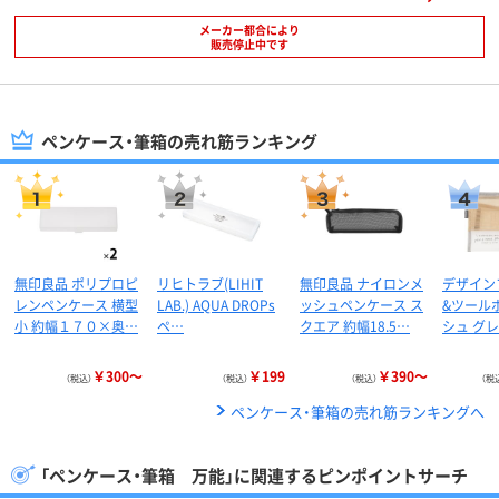
メーカー都合により
販売停止中です
ペンケース・筆箱の売れ筋ランキング
無印良品 ポリプロピ
リヒトラブ(LIHIT
無印良品 ナイロンメ
デザイン
レンペンケース 横型
LAB.) AQUA DROPs
ッシュペンケース ス
&ツール
小 約幅１７０×奥…
ペ…
クエア 約幅18.5…
シュ グレ
￥300～
￥199
￥390～
（税込）
（税込）
（税込）
（税
ペンケース・筆箱の売れ筋ランキングへ
「ペンケース・筆箱 万能」に関連するピンポイントサーチ