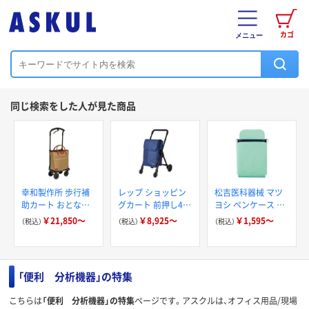
カゴ
メニュー
同じ検索をした人が見た商品
幸和製作所 歩行補
レップ ショッピン
松吉医科器械 マツ
助カート おとなり
グカート 前押し4輪
ヨシ ペンケース ミ
カートブレーキ付ト
カート 折りたたみ
ニ MY-NS0531
￥21,850～
￥8,925～
￥1,595～
（税込）
（税込）
（税込）
ートタイプ WCC04
「便利 分析機器」の特集
こちらは
「便利 分析機器」の特集
ページです。アスクルは、オフィス用品/現場