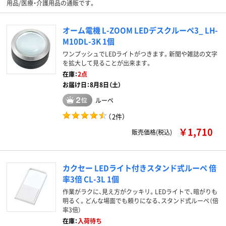
用品/医療・介護用品の通販です。
オーム電機 L-ZOOM LEDデスクルーペ3_ LH-
M10DL-3K 1個
ワンプッシュでLEDライトがつきます。新聞や雑誌の文字
を拡大して見ることが出来ます。
在庫：
2点
お届け日：8月8日（土）
ルーペ
（
2件
）
￥1,710
販売価格(税込)
カクセー LEDライト付きスタンド式ルーペ 倍
率3倍 CL-3L 1個
作業がラクに、見え方がクッキリ。LEDライトで、暗がりも
明るく。どんな場面でも頼りになる、スタンド式ルーペ（倍
率3倍）
在庫：
入荷待ち