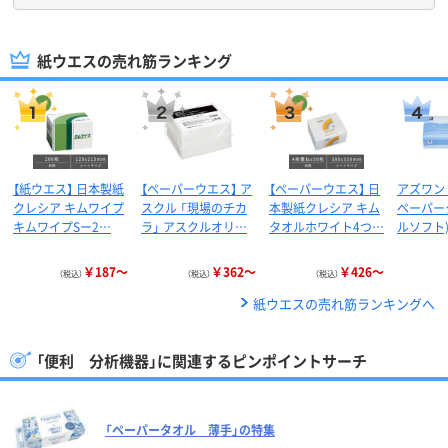
紙ウエスの売れ筋ランキング
【紙ウエス】 日本製紙
【ペーパーウエス】 ア
【ペーパーウエス】 日
アズワン
クレシア キムワイプ
スクル 「現場のチカ
本製紙クレシア キム
ペーパー
キムワイプSー2…
ラ」 アスクルオリ…
タオルホワイト4つ…
ルソフト)
￥187～
￥362～
￥426～
（税込）
（税込）
（税込）
紙ウエスの売れ筋ランキングへ
「便利 分析機器」に関連するピンポイントサーチ
「ペーパータオル 薄手」の特集