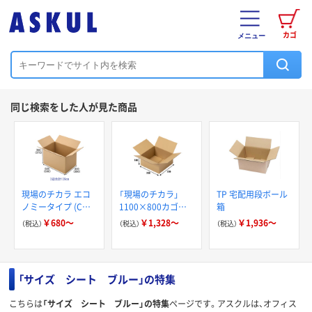
カゴ
メニュー
同じ検索をした人が見た商品
現場のチカラ エコ
「現場のチカラ」
TP 宅配用段ボール
ノミータイプ (Cラ
1100×800カゴ台
箱
イナー) 軽梱包用ダ
車積載向けダンボー
￥680～
￥1,328～
￥1,936～
（税込）
（税込）
（税込）
ンボール FSC認証
ル アスクル
オリジナル
「サイズ シート ブルー」の特集
こちらは
「サイズ シート ブルー」の特集
ページです。アスクルは、オフィス