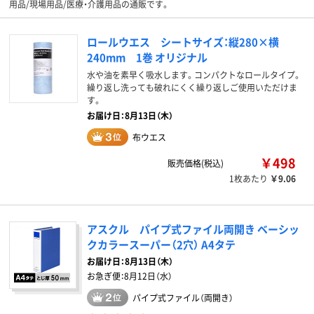
用品/現場用品/医療・介護用品の通販です。
ロールウエス シートサイズ：縦280×横
240mm 1巻 オリジナル
水や油を素早く吸水します。コンパクトなロールタイプ。
繰り返し洗っても破れにくく繰り返しご使用いただけま
す。
お届け日：8月13日（木）
布ウエス
￥498
販売価格(税込)
1枚あたり
￥9.06
アスクル パイプ式ファイル両開き ベーシッ
クカラースーパー（2穴） A4タテ
お届け日：
8月13日（木）
お急ぎ便：
8月12日（水）
パイプ式ファイル（両開き）