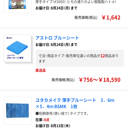
厚手タイプ（#3000） ヒモの通りのよい樹脂製ハトメ！
お届け日：8月24日（月）まで
￥1,642
販売価格(税込)
アストロ ブルーシート
お届け日：8月24日（月）まで
12
寸法・商品タイプ・販売単位違いの商品が
商品あり
ます
直送品
￥756～￥18,590
販売価格(税込)
ユタカメイク 薄手ブルーシート 3．6ｍ
×5．4ｍ BSMK 1枚
●短期使用（使い捨て）タイプです。
在庫：
8点
お届け日：8月13日（木）