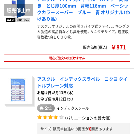
き とじ厚100mm 背幅116mm ベーシッ
クカラースーパー ブルー 青 オリジナル（わ
けあり品）
アスクルオリジナルの両開きパイプ式ファイル。キングジ
ム製造の高品質なとじ具を使用。Ａ４タテサイズ。適正収
容枚数：約１０００枚。
￥871
販売価格(税込)
現在ご注文いただけません
アスクル インデックスラベル コクヨ タイ
トルブレーン対応
お届け日：
8月13日（木）
お急ぎ便：
8月12日（水）
インデックスシール
（バリエーションの最大値）
6
サイズ・販売単位違いの商品が
商品あります