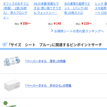
オフィスのおそうじ
iiもの本舗 除菌もで
水の激落ち超厚ウエ
レック 
（除菌） 1個（36枚
きる! 使い捨てぞうき
ット 1パック（40
スキ超厚
入） 帝人フロンテ
ん ウェットシー…
枚：20枚入×2）
ート C00
ィ…
￥358～
￥145
￥218～
（税込）
（税込）
（税込）
お掃除シートの売れ筋ランキングへ
「サイズ シート ブルー」に関連するピンポイントサーチ
「ペーパータオル 薄手」の特集
「ペーパータオル 手のひら」の特集