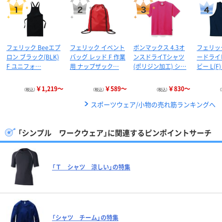
フェリック Beeエプ
フェリック イベント
ボンマックス 4.3オ
フェリッ
ロン ブラック(BLK)
バッグ レッド F 作業
ンスドライTシャツ
ードライ
F ユニフォ…
用 ナップザック…
(ポリジン加工) シ…
ビー L(F
￥1,219～
￥589～
￥830～
（税込）
（税込）
（税込）
スポーツウェア/小物の売れ筋ランキングへ
「シンプル ワークウェア」に関連するピンポイントサーチ
「Ｔ シャツ 涼しい」の特集
「シャツ チーム」の特集