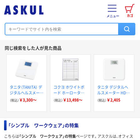
カゴ
メニュー
同じ検索をした人が見た商品
タニタ（TANITA） デ
コクヨ ホワイトボ
タニタ デジタルヘ
ジタルヘルスメータ
ード ホーロータイ
ルスメーター HDー
ー
プ 行動予定表
671WH
￥3,300～
￥13,498～
￥2,405
（税込）
（税込）
（税込）
「シンプル ワークウェア」の特集
こちらは
「シンプル ワークウェア」の特集
ページです。アスクルは、オフィス