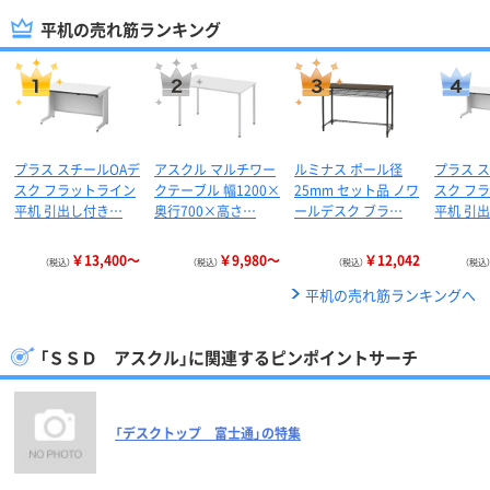
平机の売れ筋ランキング
プラス スチールOAデ
アスクル マルチワー
ルミナス ポール径
プラス 
スク フラットライン
クテーブル 幅1200×
25mm セット品 ノワ
スク フ
平机 引出し付き…
奥行700×高さ…
ールデスク ブラ…
平机 引
￥13,400～
￥9,980～
￥12,042
（税込）
（税込）
（税込）
（税込
平机の売れ筋ランキングへ
「ＳＳＤ アスクル」に関連するピンポイントサーチ
「デスクトップ 富士通」の特集