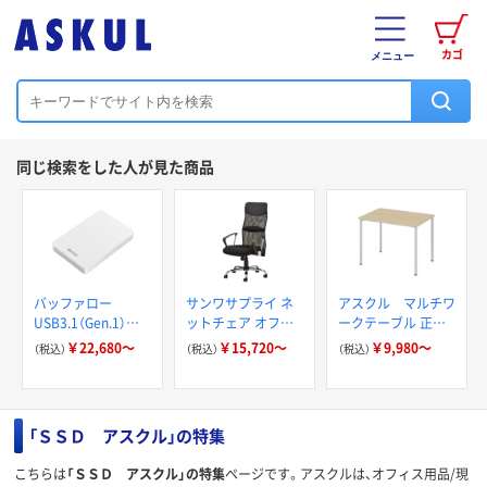
カゴ
メニュー
同じ検索をした人が見た商品
バッファロー
サンワサプライ ネ
アスクル マルチワ
USB3.1（Gen.1）対
ットチェア オフィ
ークテーブル 正方
応 耐衝撃ポータブ
スチェア 肘付 ブラ
形/台形/円形/長方
￥22,680～
￥15,720～
￥9,980～
（税込）
（税込）
（税込）
ル
ック
形
「ＳＳＤ アスクル」の特集
こちらは
「ＳＳＤ アスクル」の特集
ページです。アスクルは、オフィス用品/現