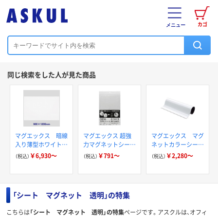
カゴ
メニュー
同じ検索をした人が見た商品
マグエックス 暗線
マグエックス 超強
マグエックス マグ
入り薄型ホワイトボ
力マグネットシート
ネットカラーシート
ードシート
【滑り止め加工】粘着
強力 大判サイズ
￥6,930～
￥791～
￥2,280～
（税込）
（税込）
（税込）
付 AGWF
「シート マグネット 透明」の特集
こちらは
「シート マグネット 透明」の特集
ページです。アスクルは、オフィ