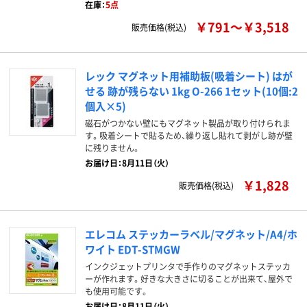
在庫：
5点
￥791～￥3,518
販売価格(税込)
レック マグネット用補助板(吸着シート) はが
せる 跡が残らない 1kg O-266 1セット(10個:2
個入×5)
磁石がつかない壁にもマグネット製品が取り付けられま
す。吸着シートで貼るため、繰り返し貼れて剥がし跡が壁
に残りません。
お届け日：8月11日（火）
￥1,828
販売価格(税込)
エレコム ステッカーラベル/マグネット/A4/ホ
ワイト EDT-STMGW
インクジェットプリンタで手作りのマグネットステッカ
ーが作れます。好きな大きさに切ることが出来て、屋外で
も使用可能です。
お届け日：8月11日（火）