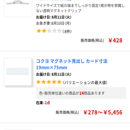
ワイドサイズで紙の端までしっかり固定！掲示物を邪魔し
ない透明マグネットクリップ
お届け日：
8月11日（火）
お急ぎ便：
8月10日（月）
（
8件
）
￥428
販売価格(税込)
コクヨ マグネット見出し カード寸法
19mm×75mm
お届け日：8月11日（火）
（バリエーションの最大値）
14
色・販売単位違いの商品が
商品あります
在庫：
2点
￥278～￥5,456
販売価格(税込)