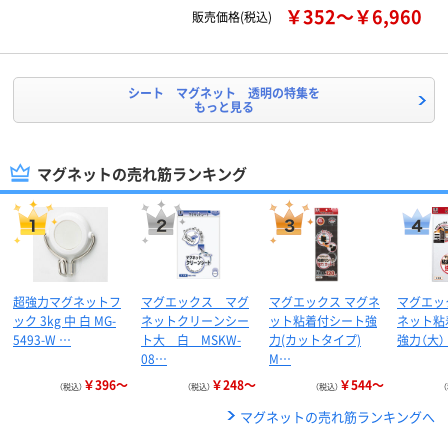
￥352～￥6,960
販売価格(税込)
シート マグネット 透明の特集を
もっと見る
マグネットの売れ筋ランキング
超強力マグネットフ
マグエックス マグ
マグエックス マグネ
マグエッ
ック 3kg 中 白 MG-
ネットクリーンシー
ット粘着付シート強
ネット粘
5493-W …
ト大 白 MSKW-
力(カットタイプ)
強力（大） 
08…
M…
￥396～
￥248～
￥544～
（税込）
（税込）
（税込）
マグネットの売れ筋ランキングへ