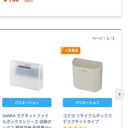
（税込）
ページ：
1
／
3
人気商品
次の
バリエーション
バリエーション
SANKA マグネットファイ
コクヨ リサイクルボックス
キ
ルボックスシリーズ 収納ボ
デスクサイドタイプ
コ）
ックス 壁面収納 耐荷重4kg