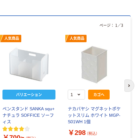
ページ：
1
／
3
人気商品
人気商品
次の
バリエーション
カゴへ
ペンスタンド SANKA squ+
ナカバヤシ マグネットポケ
リ
ナチュラ SOFFICE ソーフ
ットスリム ホワイト MGP-
ケ
ィス
S01WH 1個
￥
￥298
（税込）
￥700~