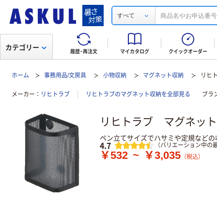
すべて
カテゴリー
履歴・再注文
マイカタログ
クイックオーダー
ホーム
事務用品/文房具
小物収納
マグネット収納
リヒ
メーカー
リヒトラブ
リヒトラブのマグネット収納を全部見る
ブラ
リヒトラブ マグネット
ペン立てサイズでハサミや定規などの
レビュー
4.7
（バリエーション中の最
￥532
~
￥3,035
（税込）