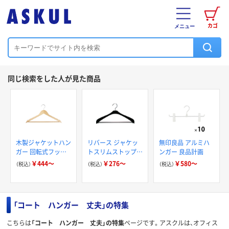
カゴ
メニュー
同じ検索をした人が見た商品
木製ジャケットハン
リバース ジャケッ
無印良品 アルミハ
ガー 回転式フック
トスリムストップ
ンガー 良品計画
業務用 伊藤忠リー
42 シンコハンガー
￥444～
￥276～
￥580～
（税込）
（税込）
（税込）
テイルリンク
「コート ハンガー 丈夫」の特集
こちらは
「コート ハンガー 丈夫」の特集
ページです。アスクルは、オフィス