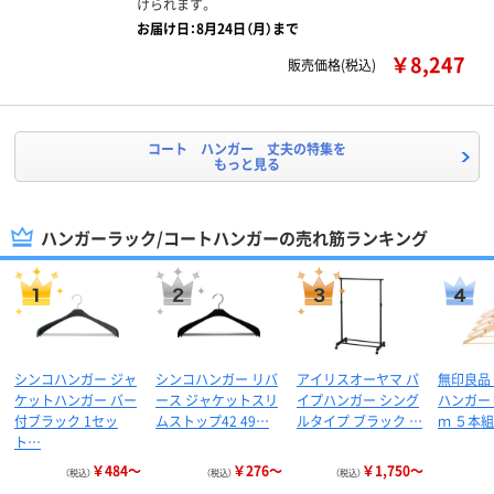
けられます。
お届け日：8月24日（月）まで
￥8,247
販売価格(税込)
コート ハンガー 丈夫の特集を
もっと見る
ハンガーラック/コートハンガーの売れ筋ランキング
シンコハンガー ジャ
シンコハンガー リバ
アイリスオーヤマ パ
無印良品
ケットハンガー バー
ース ジャケットスリ
イプハンガー シング
ハンガー
付ブラック 1セッ
ムストップ42 49…
ルタイプ ブラック …
ｍ ５本組
ト…
￥484～
￥276～
￥1,750～
（税込）
（税込）
（税込）