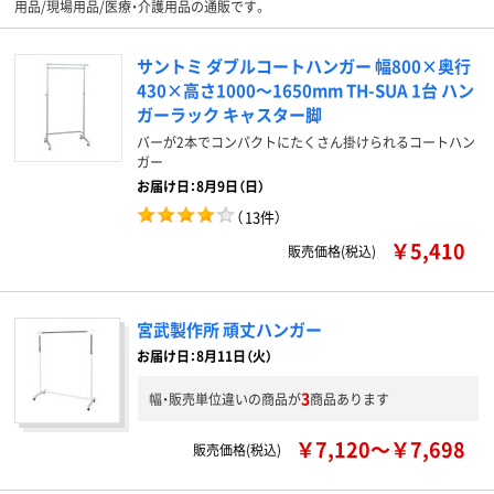
用品/現場用品/医療・介護用品の通販です。
サントミ ダブルコートハンガー 幅800×奥行
430×高さ1000～1650mm TH-SUA 1台 ハン
ガーラック キャスター脚
バーが2本でコンパクトにたくさん掛けられるコートハン
ガー
お届け日：8月9日（日）
（
13件
）
￥5,410
販売価格(税込)
宮武製作所 頑丈ハンガー
お届け日：8月11日（火）
3
幅・販売単位違いの商品が
商品あります
￥7,120～￥7,698
販売価格(税込)