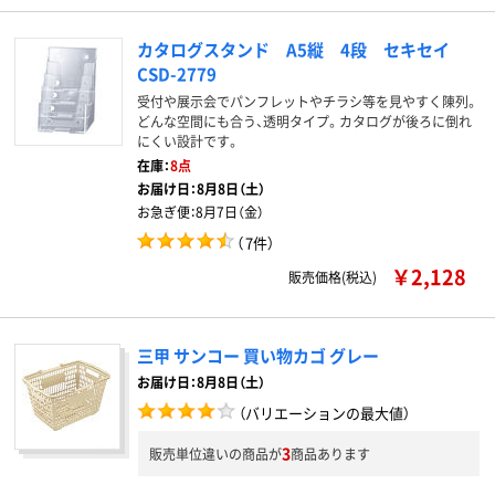
カタログスタンド A5縦 4段 セキセイ
CSD-2779
受付や展示会でパンフレットやチラシ等を見やすく陳列。
どんな空間にも合う、透明タイプ。カタログが後ろに倒れ
にくい設計です。
在庫：
8点
お届け日：
8月8日（土）
お急ぎ便：
8月7日（金）
（
7件
）
￥2,128
販売価格(税込)
三甲 サンコー 買い物カゴ グレー
お届け日：8月8日（土）
（バリエーションの最大値）
3
販売単位違いの商品が
商品あります