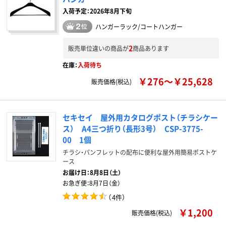
入荷予定：2026年8月下旬
ハンガーラック/コートハンガー
2
販売単位違いの商品が
商品あります
在庫：
入荷待ち
￥276～￥25,628
販売価格(税込)
セキセイ 屋外用カタログポスト（チラシケー
ス） A4三つ折り（長形3号） CSP-3775-
00 1個
チラシ・パンフレットの配布に便利な屋外用簡易ポストケ
ース
お届け日：
8月8日（土）
お急ぎ便：
8月7日（金）
（
4件
）
￥1,200
販売価格(税込)