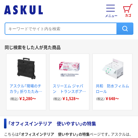
カゴ
メニュー
同じ検索をした人が見た商品
アスクル「現場のチ
スリーエム ジャパ
共和 防水フィルム
カラ」 折りたたみコ
ン トランスポア
ロール
ンテナキャリーカー
ホワイト サージカ
￥2,280～
￥1,528～
￥648～
（税込）
（税込）
（税込）
ト
ルテープ
「オフィスインテリア 使いやすい」の特集
こちらは
「オフィスインテリア 使いやすい」の特集
ページです。アスクルは、