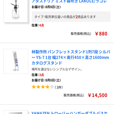
アダストリア ミスト霧吹き LAKOLE/ラコレ
お届け日：8月8日（土）
2
タイプ・販売単位違いの商品が
商品あります
在庫：
4点
￥880
販売価格(税込)
林製作所 パンフレットスタンド1列7段 シルバ
ー YS-7 1台 幅274×奥行450×高さ1600mm
カタログスタンド
場所を選ばないシンプルなデザイン。
在庫：
3点
お届け日：8月8日（土）
（
3件
）
￥14,500
販売価格(税込)
YAMAZEN トローリーハンガーダブルバスケ