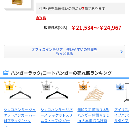
2
寸法・販売単位違いの商品が
商品あります
直送品
￥21,534～￥24,967
販売価格(税込)
オフィスインテリア 使いやすいの特集を
もっと見る
ハンガーラック/コートハンガーの売れ筋ランキング
シンコハンガー ジャ
シンコハンガー リバ
無印良品 節あり木製
アイリス
ケットハンガー バー
ース ジャケットスリ
ハンガー 約幅４３ｃ
イプハン
付ブラック 1セッ
ムストップ42 49…
ｍ ５本組 良品計画
ルタイプ
ト…