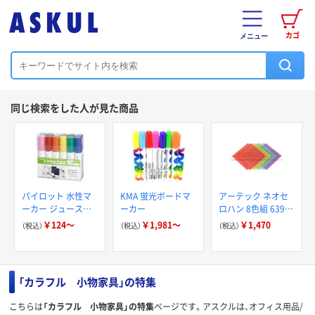
カゴ
メニュー
同じ検索をした人が見た商品
パイロット 水性マ
KMA 蛍光ボードマ
アーテック ネオセ
ーカー ジュースペ
ーカー
ロハン 8色組 63983
イント 中字 SJP-
1セット(8色組×8)
￥124～
￥1,981～
￥1,470
（税込）
（税込）
（税込）
20M
（直送品）
「カラフル 小物家具」の特集
こちらは
「カラフル 小物家具」の特集
ページです。アスクルは、オフィス用品/