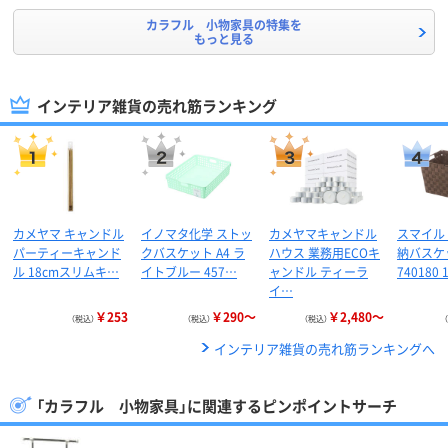
カラフル 小物家具の特集を
もっと見る
インテリア雑貨の売れ筋ランキング
カメヤマ キャンドル
イノマタ化学 ストッ
カメヤマキャンドル
スマイル
パーティーキャンド
クバスケット A4 ラ
ハウス 業務用ECOキ
納バスケ
ル 18cmスリムキ…
イトブルー 457…
ャンドル ティーラ
740180 
イ…
￥253
￥290～
￥2,480～
（税込）
（税込）
（税込）
インテリア雑貨の売れ筋ランキングへ
「カラフル 小物家具」に関連するピンポイントサーチ