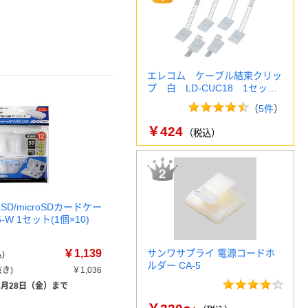
エレコム ケーブル結束クリッ
プ 白 LD-CUC18 1セッ…
（
5件
）
￥424
（税込）
SD/microSDカードケー
6-W 1セット(1個×10)
￥1,139
サンワサプライ 電源コードホ
)
ルダー CA-5
き)
￥1,036
8月28日（金）まで