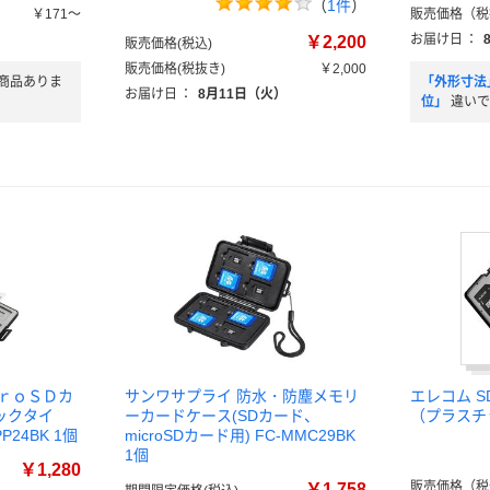
（
1件
）
￥171～
販売価格（税
）
お届け日
：
￥2,200
販売価格(税込)
販売価格(税抜き)
￥2,000
商品ありま
「外形寸法
お届け日
：
8月11日（火）
位」
違いで
ｃｒｏＳＤカ
サンワサプライ 防水・防塵メモリ
エレコム S
ックタイ
ーカードケース(SDカード、
（プラスチ
24BK 1個
microSDカード用) FC-MMC29BK
1個
￥1,280
販売価格（税
￥1,758