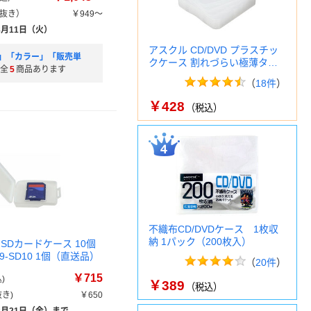
抜き）
￥949～
8月11日（火）
アスクル CD/DVD プラスチッ
」「カラー」「販売単
クケース 割れづらい極薄タ…
全
5
商品あります
（
18件
）
￥428
（税込）
不織布CD/DVDケース 1枚収
納 1パック（200枚入）
SDカードケース 10個
09-SD10 1個（直送品）
（
20件
）
￥715
)
￥389
（税込）
き)
￥650