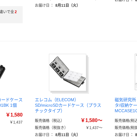
）
お届け日
：
お届け日
：
8月11日（火）
違いで全
2
SDカードケース
エレコム（ELECOM）
磁気研究所 
1BK 1個
SD/microSDカードケース（プラス
タ/収納ケース
チックタイプ）
MCCASE1
￥1,580
￥1,580～
販売価格（税込）
販売価格(税込
￥1,437
販売価格（税抜き）
￥1,437～
販売価格(税抜
）
お届け日
：
8月11日（火）
お届け日
：