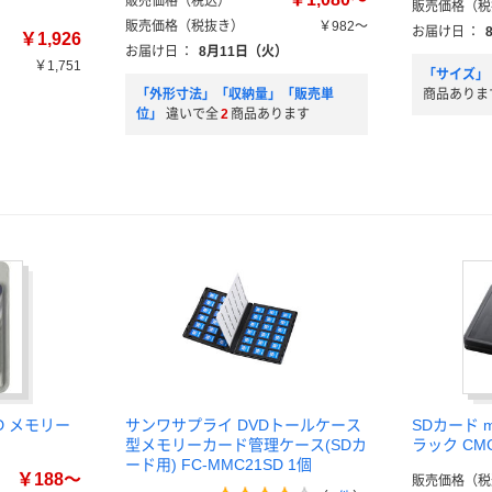
販売価格（税込）
販売価格（税
販売価格（税抜き）
￥982～
お届け日
：
￥1,926
お届け日
：
8月11日（火）
￥1,751
「サイズ」
）
「外形寸法」「収納量」「販売単
商品ありま
位」
違いで全
2
商品あります
SD メモリー
サンワサプライ DVDトールケース
SDカード 
型メモリーカード管理ケース(SDカ
ラック CM
ード用) FC-MMC21SD 1個
￥188～
販売価格（税