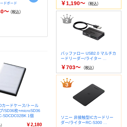
￥1,190～
カードボード
ライフモジュール オーガナイ
吉川国工業所
（税込）
ザー 吉川国工業所
ース COBA
80～
（税込）
￥
￥1,435～
（税込）
バッファロー USB2.0 マルチカ
ードリーダー/ライター …
￥703～
（税込）
SDカードケース/トール
SD36枚+microSD36
-SDCDC02BK 1個
ソニー 非接触型ICカードリー
ダー/ライターRC-S300 …
￥2,180
)