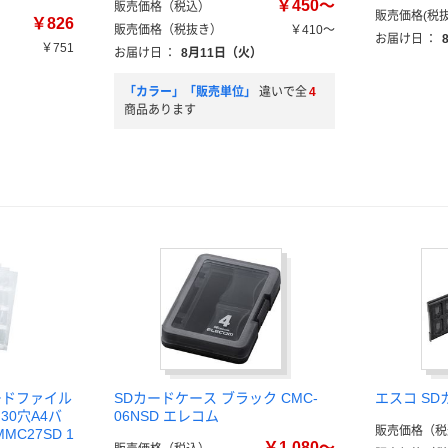
￥450～
販売価格（税込）
販売価格(税抜
￥826
販売価格（税抜き）
￥410～
お届け日
：
￥751
お届け日
：
8月11日（火）
）
「カラー」「販売単位」
違いで全
4
商品あります
ードファイル
SDカードケース ブラック CMC-
エスコ SD
30穴A4バ
06NSD エレコム
販売価格（税
MC27SD 1
￥1,080～