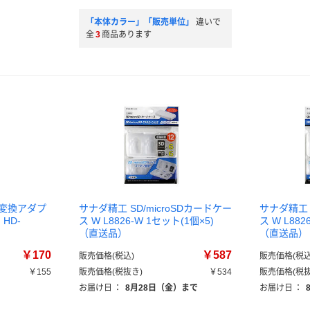
「本体カラー」「販売単位」
違いで
全
3
商品あります
SD変換アダプ
サナダ精工 SD/microSDカードケー
サナダ精工 
HD-
ス W L8826-W 1セット(1個×5)
ス W L882
（直送品）
（直送品）
￥170
￥587
販売価格(税込)
販売価格(税込
￥155
販売価格(税抜き)
￥534
販売価格(税抜
）
お届け日
：
8月28日（金）まで
お届け日
：