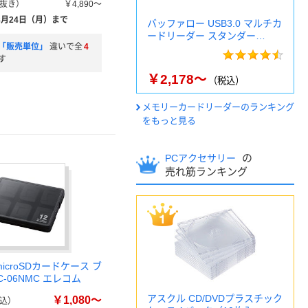
抜き）
￥4,890～
8月24日（月）まで
バッファロー USB3.0 マルチカ
ードリーダー スタンダー…
「販売単位」
違いで全
4
す
￥2,178～
（税込）
メモリーカードリーダーのランキング
をもっと見る
の
PCアクセサリー
売れ筋ランキング
microSDカードケース ブ
C-06NMC エレコム
アスクル CD/DVDプラスチック
￥1,080～
込）