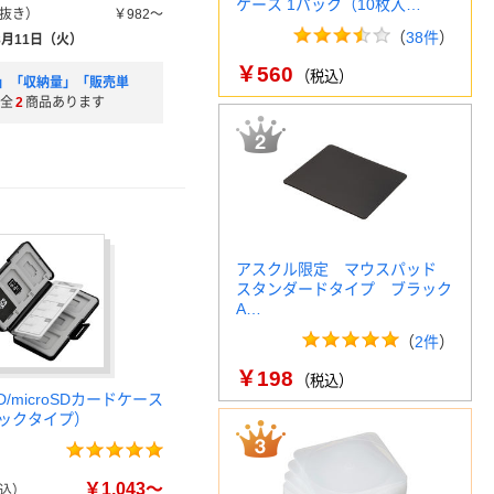
ケース 1パック（10枚入…
抜き）
￥982～
（
38件
）
8月11日（火）
￥560
（税込）
」「収納量」「販売単
全
2
商品あります
アスクル限定 マウスパッド
スタンダードタイプ ブラック
A…
（
2件
）
￥198
（税込）
D/microSDカードケース
ックタイプ）
￥1,043～
込）