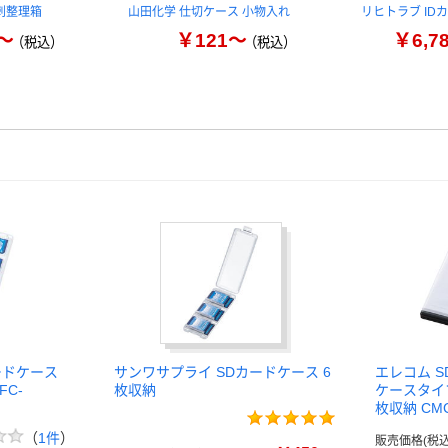
刺整理箱
山田化学 仕切ケース 小物入れ
リヒトラブ ID
～
￥121～
￥6,7
（税込）
（税込）
ードケース
サンワサプライ SDカードケース 6
エレコム 
FC-
枚収納
ケースタイプ/
枚収納 CMC
（
1件
）
販売価格(税込