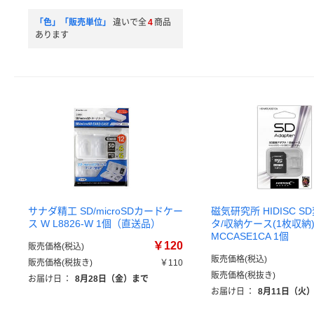
「色」「販売単位」
違いで全
4
商品
あります
サナダ精工 SD/microSDカードケー
磁気研究所 HIDISC 
ス W L8826-W 1個（直送品）
タ/収納ケース(1枚収納) 
MCCASE1CA 1個
￥120
販売価格(税込)
販売価格(税込)
販売価格(税抜き)
￥110
販売価格(税抜き)
お届け日
：
8月28日（金）まで
お届け日
：
8月11日（火