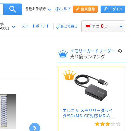
各種お手続き
ヘルプ
け先
0
スイートポイント
カゴ
点
あとで買う
-0061
の
メモリーカードリーダー
売れ筋ランキング
エレコム メモリリーダライ
タ/SD+MS+CF対応 MR-A…