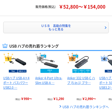
￥52,800～￥154,000
販売価格(税込)
ＵＳＢ 高級の特集を
もっと見る
USB ハブの売れ筋ランキング
USBハブ USB-A×4
Anker 4-Port Ultra-
Anker 332 USB-C ハ
USBハブ 
ポート バスパワー
Slim USB-A …
ブ (5-in-1) ブラ…
ポート 5G
USB2.0 …
USB3.2(
￥998～
￥1,290
￥2,990～
（税込）
（税込）
（税込）
（税
USB ハブの売れ筋ランキングへ