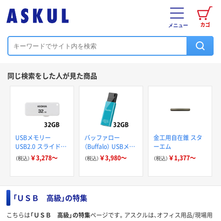
カゴ
メニュー
同じ検索をした人が見た商品
USBメモリー
バッファロー
金工用自在錐 スタ
USB2.0 スライド式
（Buffalo） USBメモ
ーエム
32/64/128 GB キオ
リー USB3.1 キャッ
￥3,278～
￥3,980～
￥1,377～
（税込）
（税込）
（税込）
クシア
プレス・ノック式
RUF3-KSW32Gシリ
ーズ
「ＵＳＢ 高級」の特集
こちらは
「ＵＳＢ 高級」の特集
ページです。アスクルは、オフィス用品/現場用