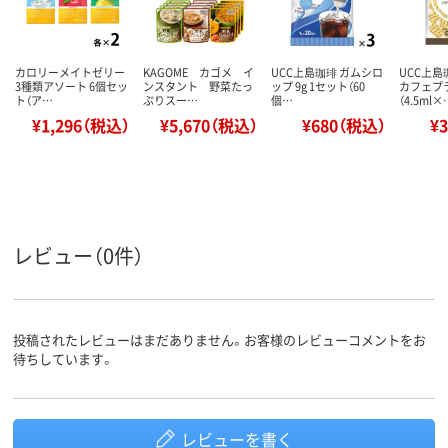
カロリーメイトゼリー
KAGOME カゴメ イ
UCC上島珈琲 ガムシロ
UCC上島
3種類アソート 6個セッ
ンスタント 野菜たっ
ップ 9g 1セット（60
カフェプ
ト（ア…
ぷりスー…
個…
（4.5ml×
¥1,296（税込）
¥5,670（税込）
¥680（税込）
¥
レビュー（0件）
投稿されたレビューはまだありません。お客様のレビューコメントをお
待ちしています。
レビューを書く