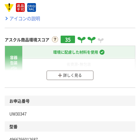
アイコンの説明
35
アスクル商品環境スコア
環境に配慮した材料を使用
容器
包装
省資源・無包装
詳しく見る
分別・リサイクルしやすい設計
環境に配慮した材料を使用
商品
お申込番号
本体
省資源・省エネ・節水
UW30347
分別・リサイクルしやすい設計
型番
独自の回収スキームがある
4966766012687
仕組