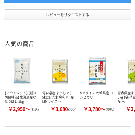
レビューをリクエストする
人気の商品
【アウトレット】【新米
青森県産 まっしぐら
MMライス 茨城県産 コ
青森県産ま
切替特価】北海道産な
5kg 無洗米 令和7年産
シヒカリ
5kg 1袋 
なつぼし 5kg …
MMライス…
産 米 …
￥2,950～
￥3,680
￥3,780～
￥3,
（税込）
（税込）
（税込）