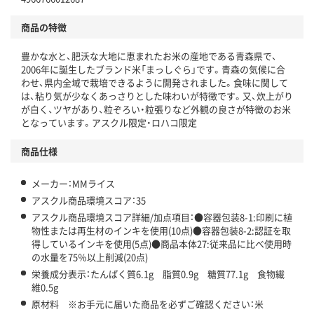
アスクルで資源循環している
商品の特徴
温室効果ガスなどの削減
豊かな水と、肥沃な大地に恵まれたお米の産地である青森県で、
この商品の環境配慮ポイントです。下記商品詳細「
2006年に誕生したブランド米「まっしぐら」です。青森の気候に合
アスクル商品環境スコア詳細／加点項目
」で確認できます。
わせ、県内全域で栽培できるように開発されました。食味に関して
は、粘り気が少なくあっさりとした味わいが特徴です。又、炊上がり
が白く、ツヤがあり、粒ぞろい・粒張りなど外観の良さが特徴のお米
となっています。アスクル限定・ロハコ限定
商品仕様
メーカー：MMライス
アスクル商品環境スコア：35
アスクル商品環境スコア詳細/加点項目：●容器包装8-1:印刷に植
物性または再生材のインキを使用(10点)●容器包装8-2:認証を取
得しているインキを使用(5点)●商品本体27:従来品に比べ使用時
の水量を75％以上削減(20点)
栄養成分表示：たんぱく質6.1g 脂質0.9g 糖質77.1g 食物繊
維0.5g
原材料 ※お手元に届いた商品を必ずご確認ください：米