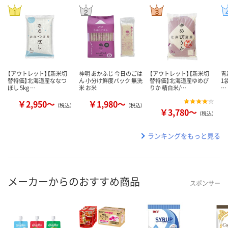
【アウトレット】【新米切
神明 あかふじ 今日のごは
【アウトレット】【新米切
青
替特価】北海道産ななつ
ん 小分け鮮度パック 無洗
替特価】北海道産ゆめぴ
1
ぼし 5kg …
米 お米
りか 精白米/…
…
￥2,950～
￥1,980～
（税込）
（税込）
￥3,780～
（税込）
ランキングをもっと見る
メーカーからのおすすめ商品
スポンサー