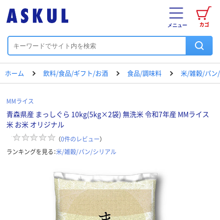
カゴ
メニュー
ホーム
飲料/食品/ギフト/お酒
食品/調味料
米/雑穀/パン
MMライス
青森県産 まっしぐら 10kg(5kg×2袋) 無洗米 令和7年産 MMライス
米 お米 オリジナル
（
0
件のレビュー
）
ランキングを見る：
米/雑穀/パン/シリアル