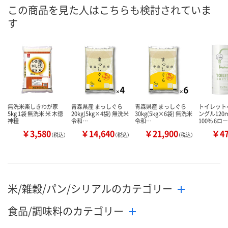
この商品を見た人はこちらも検討されていま
す
無洗米楽しきわが家
青森県産 まっしぐら
青森県産 まっしぐら
トイレット
5kg 1袋 無洗米 米 木徳
20kg(5kg×4袋) 無洗米
30kg(5kg×6袋) 無洗米
ングル120
神糧
令和…
令和…
100% 6ロ
￥3,580
￥14,640
￥21,900
￥4
（税込）
（税込）
（税込）
米/雑穀/パン/シリアルのカテゴリー
食品/調味料のカテゴリー