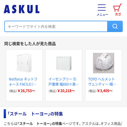
カゴ
メニュー
同じ検索をした人が見た商品
Netforce ネットフ
イーセンブリー 引
TOYO ヘルメット
ォース FACILE（フ
戸書庫 幅880×奥行
ヴェンティー 帽体/
ァシル）シリーズ 引
400mm スチール書
白 390F-OT トーヨ
￥26,753～
￥20,218～
￥3,409～
（税込）
（税込）
（税込）
戸書庫 シリンダー
庫 キャビネット オ
ーセフティー
錠 FH-H
フィス収納 本棚 EA-
8840
「スチール トーヨー」の特集
こちらは
「スチール トーヨー」の特集
ページです。アスクルは、オフィス用品/