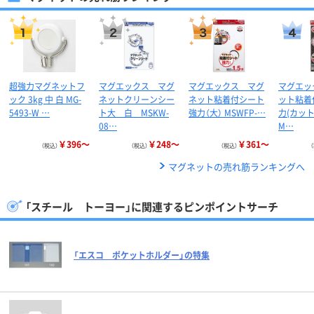
超強力マグネットフ
マグエックス マグ
マグエックス マグ
マグエッ
ック 3kg 中 白 MG-
ネットクリーンシー
ネット粘着付シート
ット粘着
5493-W …
ト大 白 MSKW-
強力（大） MSWFP-…
力(カッ
08…
M…
￥396～
￥248～
￥361～
（税込）
（税込）
（税込）
マグネットの売れ筋ランキングへ
「スチール トーヨー」に関連するピンポイントサーチ
「エスコ ポケットホルダー」の特集