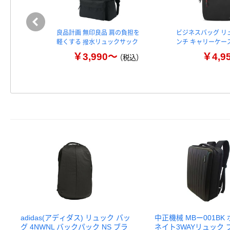
良品計画 無印良品 肩の負担を
ビジネスバッグ リュ
軽くする 撥水リュックサック
ンチ キャリーケー
￥3,990～
￥4,9
（税込）
adidas(アディダス) リュック バッ
中正機械 MBー001BK
グ 4NWNL バックパック NS ブラ
ネイト3WAYリュック 