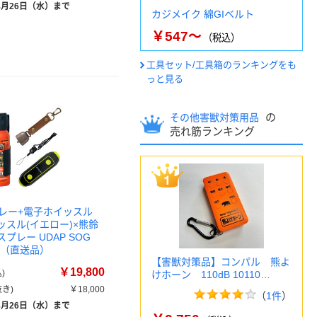
8月26日（水）まで
カジメイク 綿GIベルト
￥547～
（税込）
工具セット/工具箱のランキングをも
っと見る
の
その他害獣対策用品
売れ筋ランキング
レー+電子ホイッスル
ッスル(イエロー)×熊鈴
熊スプレー UDAP SOG
FE（直送品）
【害獣対策品】コンパル 熊よ
￥19,800
)
けホーン 110dB 10110…
き)
￥18,000
（
1件
）
8月26日（水）まで