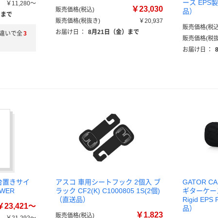
ース EPS製
￥11,280～
￥23,030
販売価格(税込)
品）
）まで
販売価格(税抜き)
￥20,937
販売価格(税込
お届け日
：
8月21日（金）まで
違いで全
3
販売価格(税抜
お届け日
：
2台置きサイ
アスコ 車用シートフック 2個入 ブ
GATOR 
WER
ラック CF2(K) C1000805 1S(2個)
ギターケース 
（直送品）
Rigid EP
￥23,421～
品）
￥1,823
販売価格(税込)