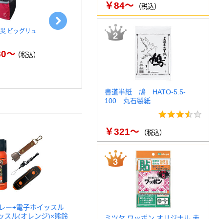
￥84～
（税込）
災 ビッグリュ
エレコム バックパック
ピースアップ
15.6inch 大容量 撥水加工 …
￥2
80～
￥4,998～
（税込）
（税込）
書道半紙 鳩 HATO-5.5-
100 丸石製紙
￥321～
（税込）
レー+電子ホイッスル
ッスル(オレンジ)×熊鈴
ミツヤ ワッポン オリジナル 赤