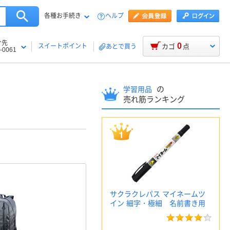
各種お手続き
ヘルプ
け先
0
スイートポイント
カゴ
点
あとで買う
-0061
の
学習用品
売れ筋ランキング
サクラクレパス マイネームツ
イン 細字・極細 名前書き用