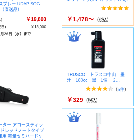
熊スプレー UDAP SOG
FE（直送品）
￥1,478～
￥19,800
)
（税込）
き)
￥18,000
8月26日（水）まで
TRUSCO トラスコ中山 墨
汁 180cc 黒 1個 2…
（
5件
）
￥329
（税込）
ゲーター アコースティッ
 ドレッドノートタイプ
弦兼用 軽量セミハードケ