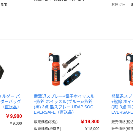
）まで
お届け日
：
ショルダー バ
熊撃退スプレー+電子ホイッスル
熊撃退スプ
ルダーバッグ
+熊鈴 ホイッスル(ブルー)×熊鈴
+熊鈴 ホイ
1個（直送品）
(黒) 3点 熊スプレー UDAP SOG
(茶) 3点 
EVERSAFE（直送品）
EVERSA
￥9,900
￥19,800
販売価格(税込)
販売価格(税込
￥9,000
販売価格(税抜き)
￥18,000
販売価格(税抜
）