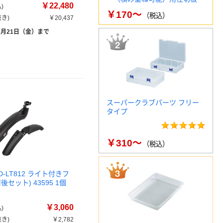
￥22,480
)
￥170～
（税込）
き)
￥20,437
8月21日（金）まで
スーパークラブパーツ フリー
タイプ
￥310～
（税込）
FD-LT812 ライト付きフ
セット) 43595 1個
￥3,060
)
き)
￥2,782