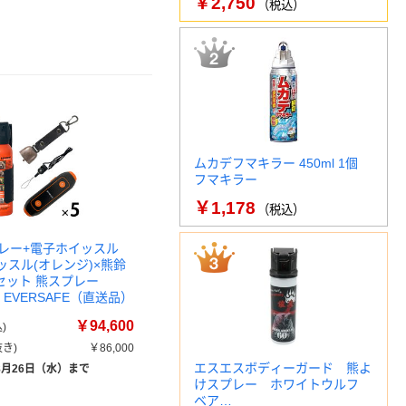
￥2,750
（税込）
ムカデフマキラー 450ml 1個
フマキラー
￥1,178
（税込）
レー+電子ホイッスル
ッスル(オレンジ)×熊鈴
×5セット 熊スプレー
G EVERSAFE（直送品）
￥94,600
)
き)
￥86,000
エスエスボディーガード 熊よ
8月26日（水）まで
けスプレー ホワイトウルフ
ベア…