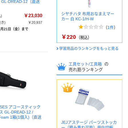
 GL-DREAD-12（直送
シヤチハタ 布用おなまえマー
￥23,030
)
カー 白 KC-1/H-W
き)
￥20,937
（
1件
）
8月21日（金）まで
￥220
（税込）
学習用品のランキングをもっと見る
の
工具セット/工具箱
売れ筋ランキング
CASES アコースティック
GL-DREAD-12 /
S Foam 1箱(1個入)（直送
JEJアステージ パーツストッカ
ー（積み重ね可能）用仕切板