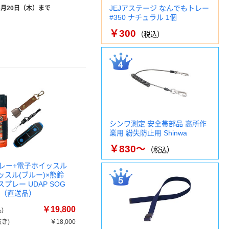
JEJアステージ なんでもトレー
8月20日（木）まで
#350 ナチュラル 1個
￥300
（税込）
シンワ測定 安全帯部品 高所作
業用 紛失防止用 Shinwa
￥830～
（税込）
レー+電子ホイッスル
ッスル(ブルー)×熊鈴
熊スプレー UDAP SOG
FE（直送品）
￥19,800
)
き)
￥18,000