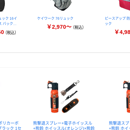
ック 16イ
ケイワーク 76リュック
ピースアップ 防
ス バック…
ック
￥2,970～
（税込）
50
￥4,9
（税込）
 ポリカーボ
熊撃退スプレー+電子ホイッスル
熊撃退スプ
ブラック 1セ
+熊鈴 ホイッスル(オレンジ)×熊鈴
+熊鈴 ホイ