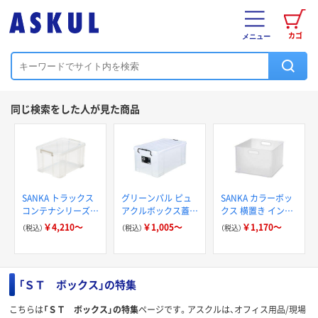
カゴ
メニュー
同じ検索をした人が見た商品
SANKA トラックス
グリーンパル ピュ
SANKA カラーボッ
コンテナシリーズ
アクルボックス蓋付
クス 横置き インナ
大型収納ボックス
き
ーボックス 収納
￥4,210～
￥1,005～
￥1,170～
（税込）
（税込）
（税込）
耐荷重80kg 書類整
squ+ インボックス
理 日本製
プラスチック 日本
製 クリア
「ＳＴ ボックス」の特集
こちらは
「ＳＴ ボックス」の特集
ページです。アスクルは、オフィス用品/現場