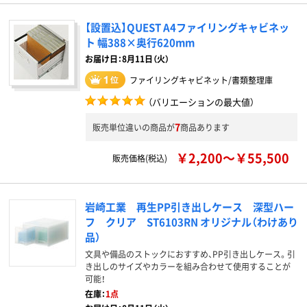
【設置込】QUEST A4ファイリングキャビネッ
ト 幅388×奥行620mm
お届け日：8月11日（火）
ファイリングキャビネット/書類整理庫
（バリエーションの最大値）
7
販売単位違いの商品が
商品あります
￥2,200～￥55,500
販売価格(税込)
岩崎工業 再生PP引き出しケース 深型ハー
フ クリア ST6103RN オリジナル（わけあり
品）
文具や備品のストックにおすすめ、PP引き出しケース。引
き出しのサイズやカラーを組み合わせて使用することが
可能！
在庫：
1点