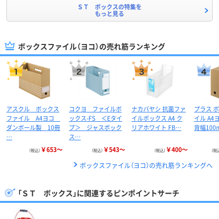
ＳＴ ボックスの特集を
もっと見る
ボックスファイル（ヨコ）の売れ筋ランキング
アスクル ボックス
コクヨ ファイルボ
ナカバヤシ 抗菌ファ
プラス 
ファイル A4ヨコ
ックス-FS ＜Eタイ
イルボックス A4 ク
イル A4
ダンボール製 10冊
プ＞ ジャスボック
リアホワイト FB…
背幅100
…
ス…
￥653～
￥543～
￥400～
（税込）
（税込）
（税込）
（税
ボックスファイル（ヨコ）の売れ筋ランキングへ
「ＳＴ ボックス」に関連するピンポイントサーチ