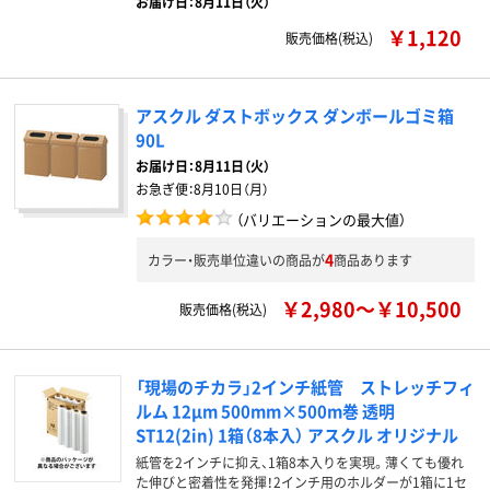
お届け日：8月11日（火）
￥1,120
販売価格(税込)
アスクル ダストボックス ダンボールゴミ箱
90L
お届け日：
8月11日（火）
お急ぎ便：
8月10日（月）
（バリエーションの最大値）
4
カラー・販売単位違いの商品が
商品あります
￥2,980～￥10,500
販売価格(税込)
「現場のチカラ」2インチ紙管 ストレッチフィ
ルム 12μm 500mm×500m巻 透明
ST12(2in) 1箱（8本入） アスクル オリジナル
紙管を2インチに抑え、1箱8本入りを実現。薄くても優れ
た伸びと密着性を発揮！2インチ用のホルダーが1箱に1セ