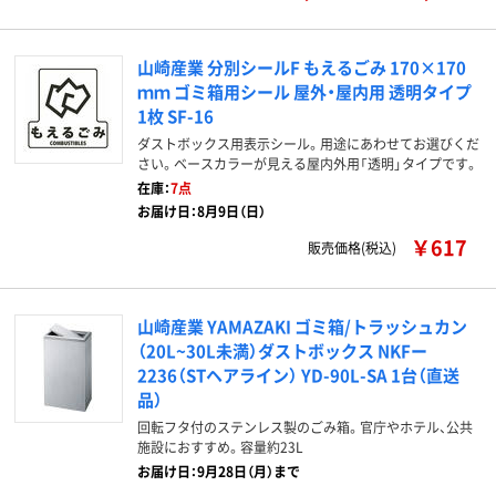
山崎産業 分別シールF もえるごみ 170×170
ｍｍ ゴミ箱用シール 屋外・屋内用 透明タイプ
1枚 SF-16
ダストボックス用表示シール。用途にあわせてお選びくだ
さい。ベースカラーが見える屋内外用「透明」タイプです。
在庫：
7点
お届け日：8月9日（日）
￥617
販売価格(税込)
山崎産業 YAMAZAKI ゴミ箱/トラッシュカン
（20L~30L未満）ダストボックス NKFー
2236（STヘアライン） YD-90L-SA 1台（直送
品）
回転フタ付のステンレス製のごみ箱。官庁やホテル、公共
施設におすすめ。容量約23L
お届け日：9月28日（月）まで