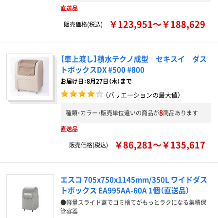
直送品
￥123,951～￥188,629
販売価格(税込)
【車上渡し】積水テクノ成型 セキスイ ダス
トボックスDX #500 #800
お届け日：8月27日（木）まで
（バリエーションの最大値）
8
種類・カラー・販売単位違いの商品が
商品あります
直送品
￥86,281～￥135,617
販売価格(税込)
エスコ 705x750x1145mm/350L ワイドダス
トボックス EA995AA-60A 1個（直送品）
●軽量スライド蓋でゴミ捨てがもっとラクになる集積保
管容器