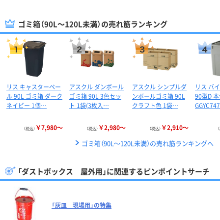
ゴミ箱（90L～120L未満）の売れ筋ランキング
リス キャスターペー
アスクル ダンボール
アスクル シンプルダ
リス バ
ル 90L ゴミ箱 ダーク
ゴミ箱 90L 3色セッ
ンボールゴミ箱 90L
90型D 
ネイビー 1個…
ト 1袋(3枚入…
クラフト色 1袋…
GGYC74
￥7,980～
￥2,980～
￥2,910～
（税込）
（税込）
（税込）
ゴミ箱（90L～120L未満）の売れ筋ランキングへ
「ダストボックス 屋外用」に関連するピンポイントサーチ
「灰皿 現場用」の特集