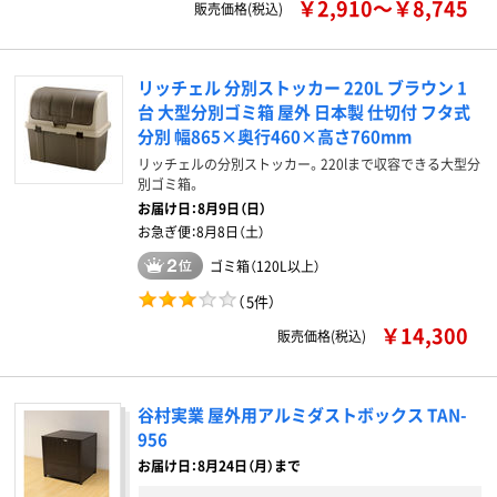
￥2,910～￥8,745
販売価格(税込)
リッチェル 分別ストッカー 220L ブラウン 1
台 大型分別ゴミ箱 屋外 日本製 仕切付 フタ式
分別 幅865×奥行460×高さ760mm
リッチェルの分別ストッカー。220lまで収容できる大型分
別ゴミ箱。
お届け日：
8月9日（日）
お急ぎ便：
8月8日（土）
ゴミ箱（120L以上）
（
5件
）
￥14,300
販売価格(税込)
谷村実業 屋外用アルミダストボックス TAN-
956
お届け日：8月24日（月）まで