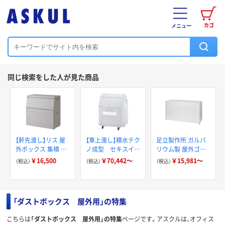
カゴ
メニュー
同じ検索をした人が見た商品
【軒先渡し】リス 屋
【車上渡し】積水テク
足立製作所 ガルバ
外ボックス 集積 ゴ
ノ成型 セキスイ
リウム製 屋外ゴミ
ミ箱 250L 幅850×
ダストボックス
収納庫【天板開閉タ
￥16,500
￥70,442～
￥15,981～
（税込）
（税込）
（税込）
奥行450×高さ
#330 #400 #700
イプ】
835mm ライトグレ
#1000 #1500
ー 1台（直送品）
「ダストボックス 屋外用」の特集
こちらは
「ダストボックス 屋外用」の特集
ページです。アスクルは、オフィス