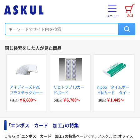
カゴ
メニュー
同じ検索をした人が見た商品
アイディーズ PVC
リヒトラブ IDカー
nippo タイムボー
プラスチックカード
ドボード
イNカード タイム
無地 BC-100
ボーイ専用 タイム
￥6,600～
￥6,780～
￥1,445～
（税込）
（税込）
（税込）
ボーイNカード
「エンボス カード 加工」の特集
こちらは
「エンボス カード 加工」の特集
ページです。アスクルは、オフィス