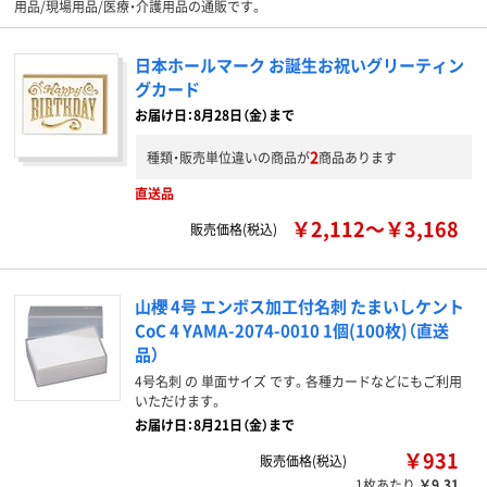
用品/現場用品/医療・介護用品の通販です。
日本ホールマーク お誕生お祝いグリーティン
グカード
お届け日：8月28日（金）まで
2
種類・販売単位違いの商品が
商品あります
直送品
￥2,112～￥3,168
販売価格(税込)
山櫻 4号 エンボス加工付名刺 たまいしケント
CoC 4 YAMA-2074-0010 1個(100枚)（直送
品）
4号名刺 の 単面サイズ です。各種カードなどにもご利用
いただけます。
お届け日：8月21日（金）まで
￥931
販売価格(税込)
1枚あたり
￥9.31