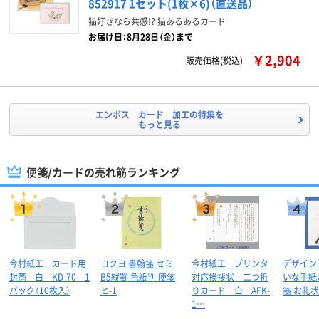
852917 1セット(1枚×6)（直送品）
猫好きなら共感!? 猫あるあるカード
お届け日：8月28日（金）まで
￥2,904
販売価格(税込)
エンボス カード 加工の特集を
もっと見る
便箋/カードの売れ筋ランキング
今村紙工 カード用
コクヨ 書翰箋 セミ
今村紙工 プリンタ
デザイン
封筒 白 KD-70 1
B5縦罫 色紙判 便箋
対応挨拶状 二つ折
いな手紙
パック（10枚入）
ヒ-1
りカード 白 AFK-
箋 お礼状
1…