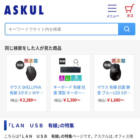
カゴ
メニュー
同じ検索をした人が見た商品
マウス SHELLPHA
キーボード 有線 抗
マウス 有線 抗菌 静
有線 3ボタン Mサイ
菌 薄型 キーボード
音 ブルーLED 3ボタ
ズ 抗菌仕様 静音設
メンブレン式 ブラ
ン Mサイズ ケーブ
￥2,380～
￥2,300～
￥1,680～
（税込）
（税込）
（税込）
計 エレコム
ック TK-FCM エレ
ル長1m M-
コム
BL27UBSKシリー
ズ エレコム
「ＬＡＮ ＵＳＢ 有線」の特集
こちらは
「ＬＡＮ ＵＳＢ 有線」の特集
ページです。アスクルは、オフィス用