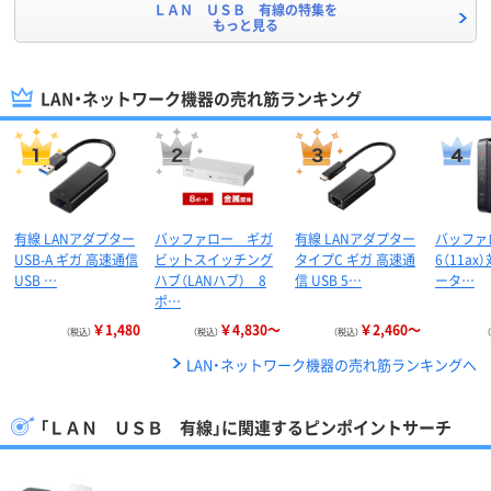
ＬＡＮ ＵＳＢ 有線の特集を
もっと見る
LAN・ネットワーク機器の売れ筋ランキング
有線 LANアダプター
バッファロー ギガ
有線 LANアダプター
バッファロ
USB-A ギガ 高速通信
ビットスイッチング
タイプC ギガ 高速通
6（11ax
USB …
ハブ（LANハブ） 8
信 USB 5…
ータ…
ポ…
￥1,480
￥4,830～
￥2,460～
（税込）
（税込）
（税込）
LAN・ネットワーク機器の売れ筋ランキングへ
「ＬＡＮ ＵＳＢ 有線」に関連するピンポイントサーチ