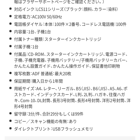
報はブラザーサポートページをご確認ください。）
対応インク：LC511シリーズ（ブラック：顔料、カラー：染料）
定格電力：AC100V 50/60Hz
電話帳ダイヤル：本体：100件×2番号、コードレス電話機：100件
内容量：1台、子機1台
付属トナー種類：スターターインクカートリッジ
付属子機：1台
付属品：CD-ROM、スターターインクカートリッジ、電源コード、
子機、子機充電器、子機用バッテリー/子機用バッテリーカバー、
かんたん設置ガイド、かんたん操作ガイド、保証書他印刷物
複写枚数：ADF 普通紙：最大20枚
保証期間：購入日から1年間
用紙サイズ：A4、レター、リーガル、B5（JIS）、B6（JIS）、A5、A6、ポ
ストカード、インデックスカード、L判、2L判、ハガキ、往復ハガ
キ、Com-10、DL封筒、長形3号封筒、長形4号封筒、洋形2号封筒、洋
形4号封筒
留守録：3分/件、合計29分もしくは99件
コピー／スキャン機能の有無：あり
ダイレクトプリント：USBフラッシュメモリ