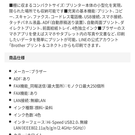
■棚に収まるコンパクトサイズ：プリンター本体の小型化を実現。
限られた場所でも収納可能です■充実の基本機能：プリント、コピ
ー、スキャン、ファクス、コードレス電話機、USB接続、スマホ接続、
タッチパネル液晶、ADF（自動原稿送り装置）、自動両面プリント、ダ
イレクトプリント、前面給紙トレイ、4色独立インク■ブラザーのス
マホアプリを使えばスマホやタブレット内の写真や文書など、印刷
したいデータを簡単にプリントが可能。LINEの公式アカウント
「Brother プリント＆コネクト」からも印刷できます。
商品仕様
メーカー：ブラザー
ADF：あり
FAX機能_同報送信（最大箇所）：モノクロ最大250個所
FAX機能：あり
LAN接続：無線LAN
インク種類：顔料・染料
インク色数：4色
インターフェース：Hi-Speed USB2.0、無線
LAN（IEEE802.11a/b/g/n（2.4GHz・5GHz））
カラー：ホワイト