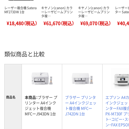
レーザー複合機 Satera
キヤノン(canon) カラ
キヤノン(canon) カラ
レーザー
MF273DW 1台
ーレーザビームプリン
ーレーザビームプリン
ター Sate
タ複…
タ複…
¥18,480（税込）
¥61,670（税込）
¥69,070（税込）
¥40,
類似商品と比較
本商品：
ブラザー プ
ブラザー プリンタ
エプソン A4
商品名
リンター A4インク
ー A4インクジェッ
インクジェッ
ジェット複合機
ト複合機 MFCー
ンターFAX複
MFCーJ943DN 1台
J742DN 1台
PX-M730F 
ト・コピー・ス
ン・FAX EPSO