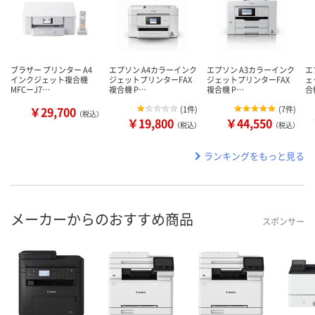
ブラザー プリンター A4
エプソン A4カラーインク
エプソン A3カラーインク
エ
インクジェット複合機
ジェットプリンターFAX
ジェットプリンターFAX
ェ
MFCーJ7…
複合機 P…
複合機 P…
合
￥29,700
(
1件
)
(
7件
)
（税込）
￥19,800
￥44,550
（税込）
（税込）
ランキングをもっと見る
メーカーからのおすすめ商品
スポンサー