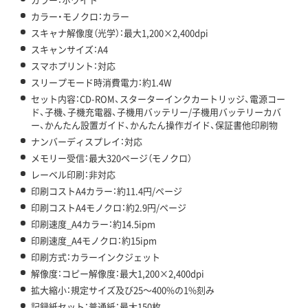
カラー・モノクロ：カラー
スキャナ解像度（光学）：最大1,200×2,400dpi
スキャンサイズ：A4
スマホプリント：対応
スリープモード時消費電力：約1.4W
セット内容：CD-ROM、スターターインクカートリッジ、電源コー
ド、子機、子機充電器、子機用バッテリー/子機用バッテリーカバ
ー、かんたん設置ガイド、かんたん操作ガイド、保証書他印刷物
ナンバーディスプレイ：対応
メモリー受信：最大320ページ（モノクロ）
レーベル印刷：非対応
印刷コストA4カラー：約11.4円/ページ
印刷コストA4モノクロ：約2.9円/ページ
印刷速度_A4カラー：約14.5ipm
印刷速度_A4モノクロ：約15ipm
印刷方式：カラーインクジェット
解像度：コピー解像度：最大1,200×2,400dpi
拡大縮小：規定サイズ及び25～400%の1%刻み
記録紙セット：普通紙：最大150枚