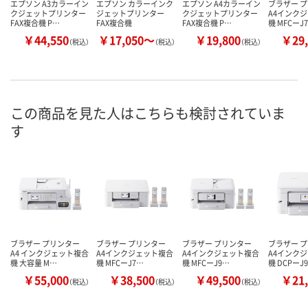
エプソン A3カラーイン
エプソン カラーインク
エプソン A4カラーイン
ブラザー 
クジェットプリンター
ジェットプリンター
クジェットプリンター
A4インク
FAX複合機 P…
FAX複合機
FAX複合機 P…
機 MFCーJ
￥44,550
￥17,050～
￥19,800
￥29,
（税込）
（税込）
（税込）
この商品を見た人はこちらも検討されていま
す
ブラザー プリンター
ブラザー プリンター
ブラザー プリンター
ブラザー 
A4 インクジェット複合
A4インクジェット複合
A4インクジェット複合
A4インク
機 大容量 M…
機 MFCーJ7…
機 MFCーJ9…
機 DCPーJ
￥55,000
￥38,500
￥49,500
￥21,
（税込）
（税込）
（税込）