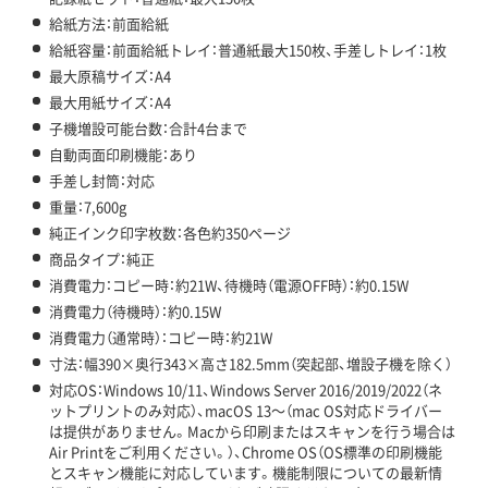
給紙方法：前面給紙
給紙容量：前面給紙トレイ：普通紙最大150枚、手差しトレイ：1枚
最大原稿サイズ：A4
最大用紙サイズ：A4
子機増設可能台数：合計4台まで
自動両面印刷機能：あり
手差し封筒：対応
重量：7,600g
純正インク印字枚数：各色約350ページ
商品タイプ：純正
消費電力：コピー時：約21W、待機時（電源OFF時）：約0.15W
消費電力（待機時）：約0.15W
消費電力（通常時）：コピー時：約21W
寸法：幅390×奥行343×高さ182.5mm（突起部、増設子機を除く）
対応OS：Windows 10/11、Windows Server 2016/2019/2022（ネ
ットプリントのみ対応）、macOS 13～（mac OS対応ドライバー
は提供がありません。Macから印刷またはスキャンを行う場合は
Air Printをご利用ください。）、Chrome OS（OS標準の印刷機能
とスキャン機能に対応しています。機能制限についての最新情