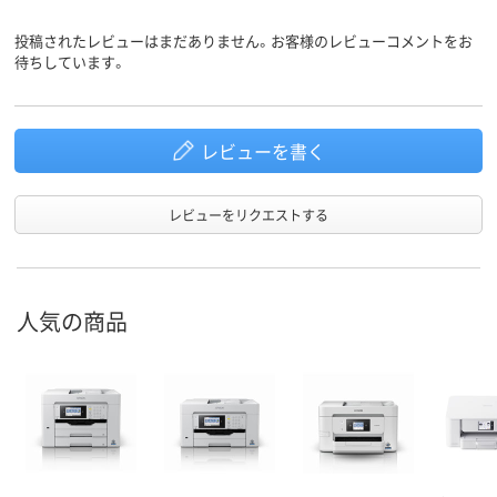
あり
あり
あり
FAX機能
投稿されたレビューはまだありません。お客様のレビューコメントをお
自動両面
あり
なし
あり
待ちしています。
印刷機能
購入日から1年間
購入日から1年間
購入日から1
保証期間
レビューを書く
レビューをリクエストする
人気の商品