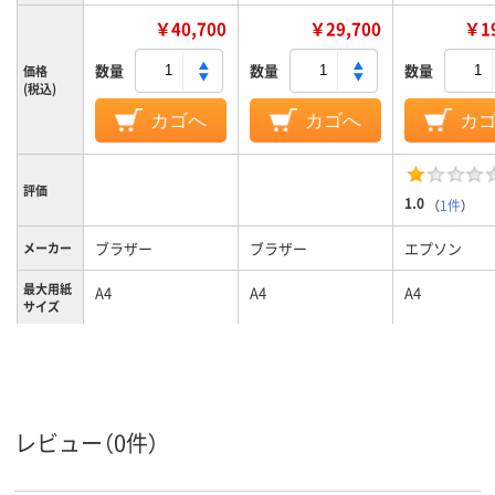
￥40,700
￥29,700
￥19
数量
数量
数量
価格
(税込)
カゴへ
カゴへ
カ
評価
1.0
（
1件
）
ブラザー
ブラザー
エプソン
メーカー
最大用紙
A4
A4
A4
サイズ
カラーグ
ホワイト系
ホワイト系
ループ
カラー・
カラー
カラー
モノクロ
レビュー（0件）
無線LAN
無線LAN
無線・有線LA
LAN接続