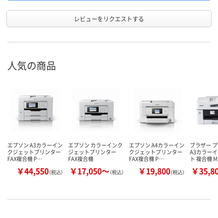
レビューをリクエストする
人気の商品
エプソン A3カラーイン
エプソン カラーインク
エプソン A4カラーイン
ブラザー 
クジェットプリンター
ジェットプリンター
クジェットプリンター
A3カラー
FAX複合機 P…
FAX複合機
FAX複合機 P…
ト 複合機 M
￥44,550
￥17,050～
￥19,800
￥35,8
（税込）
（税込）
（税込）