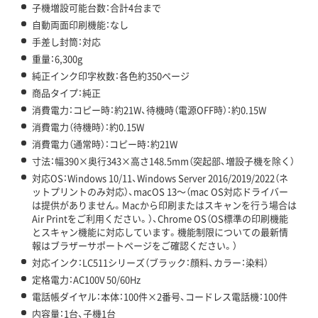
子機増設可能台数：合計4台まで
自動両面印刷機能：なし
手差し封筒：対応
重量：6,300g
純正インク印字枚数：各色約350ページ
商品タイプ：純正
消費電力：コピー時：約21W、待機時（電源OFF時）：約0.15W
消費電力（待機時）：約0.15W
消費電力（通常時）：コピー時：約21W
寸法：幅390×奥行343×高さ148.5mm（突起部、増設子機を除く）
対応OS：Windows 10/11、Windows Server 2016/2019/2022（ネ
ットプリントのみ対応）、macOS 13～（mac OS対応ドライバー
は提供がありません。Macから印刷またはスキャンを行う場合は
Air Printをご利用ください。）、Chrome OS（OS標準の印刷機能
とスキャン機能に対応しています。機能制限についての最新情
報はブラザーサポートページをご確認ください。）
対応インク：LC511シリーズ（ブラック：顔料、カラー：染料）
定格電力：AC100V 50/60Hz
電話帳ダイヤル：本体：100件×2番号、コードレス電話機：100件
内容量：1台、子機1台