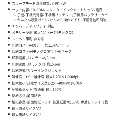
スリープモード時消費電力：約1.4W
セット内容：CD-ROM、スターターインクカートリッジ、電源コー
ド、子機、子機充電器、子機用バッテリー/子機用バッテリーカバ
ー、かんたん設置ガイド、かんたん操作ガイド、保証書他印刷物
ナンバーディスプレイ：対応
メモリー受信：最大120ページ（モノクロ）
レーベル印刷：非対応
印刷コストA4カラー：約11.4円/ページ
印刷コストA4モノクロ：約2.9円/ページ
印刷速度_A4カラー：約9ipm
印刷速度_A4モノクロ：約15ipm
印刷方式：カラーインクジェット
解像度：コピー解像度：最大1,200×1,800dpi
拡大縮小：規定サイズ及び25～400%の1%刻み
記録紙セット：普通紙：最大150枚
給紙方法：前面給紙
給紙容量：前面給紙トレイ：普通紙最大150枚、手差しトレイ：1枚
最大原稿サイズ：A4
最大用紙サイズ：A4