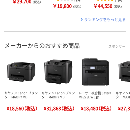
￥29,700
(
1件
)
(
7件
)
（税込）
￥19,800
￥44,550
（税込）
（税込）
ランキングをもっと見る
メーカーからのおすすめ商品
スポンサー
キヤノン Canon プリン
キヤノン Canon プリン
レーザー複合機 Satera
キヤノン 
ター MAXIFY MB…
ター MAXIFY MB…
MF273DW 1台
ター MAXI
¥18,560（税込）
¥32,868（税込）
¥18,480（税込）
¥27,