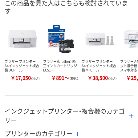
この商品を見た人はこちらも検討されていま
す
ブラザー プリンター
ブラザー（brother） 純
ブラザー プリンター
ブラザー A
A4インクジェット複合
正インクカートリッジ
A4インクジェット複合
ット複合機
機 DCPーJ5…
LC51…
機 MFCーJ7…
スマホ対応
￥17,050
￥891～
￥38,500
￥25,
（税込）
（税込）
（税込）
インクジェットプリンター・複合機のカテゴ
リー
プリンターのカテゴリー