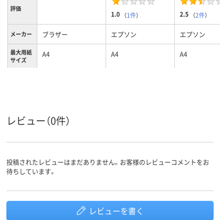
評価
1.0
2.5
（
1件
）
（
2件
）
ブラザー
エプソン
エプソン
メーカー
最大用紙
A4
A4
A4
サイズ
カラーグ
ホワイト系
ホワイト系
ループ
カラー・
カラー
モノクロ
レビュー（0件）
無線LAN
無線・有線LAN
無線・有線LA
LAN接続
あり
あり
あり
FAX機能
投稿されたレビューはまだありません。お客様のレビューコメントをお
自動両面
なし
あり
あり
待ちしています。
印刷機能
購入日から1年間
購入日から1年間
購入日から1
保証期間
レビューを書く