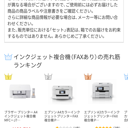
が異なる場合がございますので、ご使用前には必ずお届けした
商品の商品ラベルや注意書きをご確認ください。
さらに詳細な商品情報が必要な場合は、メーカー等にお問い合
わせください。
また、販売単位における「セット」表記は、箱でのお届けをお約束
するものではありません。あらかじめご了承ください。
インクジェット複合機（FAXあり）の売れ筋
ランキング
ブラザー プリンター A4
エプソン A4カラーインク
エプソン A3カラーインク
ブ
インクジェット複合機
ジェットプリンターFAX
ジェットプリンターFAX
カ
MFCーJ7…
複合機 P…
複合機 P…
合