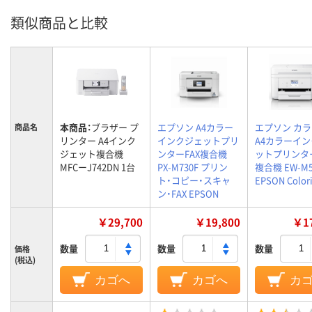
類似商品と比較
本商品：
ブラザー プ
エプソン A4カラー
エプソン カ
商品名
リンター A4インク
インクジェットプリ
A4カラーイ
ジェット複合機
ンターFAX複合機
ットプリンター
MFCーJ742DN 1台
PX-M730F プリン
複合機 EW-M5
ト・コピー・スキャ
EPSON Color
ン・FAX EPSON
￥29,700
￥19,800
￥17
数量
数量
数量
価格
(税込)
カゴへ
カゴへ
カ