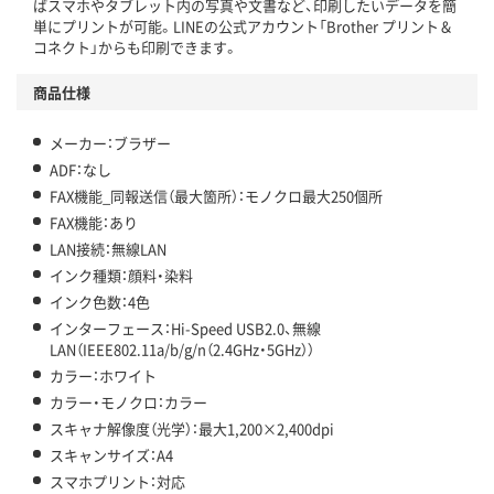
ばスマホやタブレット内の写真や文書など、印刷したいデータを簡
単にプリントが可能。LINEの公式アカウント「Brother プリント＆
コネクト」からも印刷できます。
商品仕様
メーカー：ブラザー
ADF：なし
FAX機能_同報送信（最大箇所）：モノクロ最大250個所
FAX機能：あり
LAN接続：無線LAN
インク種類：顔料・染料
インク色数：4色
インターフェース：Hi-Speed USB2.0、無線
LAN（IEEE802.11a/b/g/n（2.4GHz・5GHz））
カラー：ホワイト
カラー・モノクロ：カラー
スキャナ解像度（光学）：最大1,200×2,400dpi
スキャンサイズ：A4
スマホプリント：対応