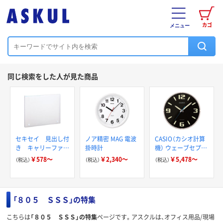
カゴ
メニュー
同じ検索をした人が見た商品
セキセイ 見出し付
ノア精密 MAG 電波
CASIO（カシオ計算
き キャリーファイ
掛時計
機） ウェーブセプタ
ル A4
ー 電波 アナログ 掛
￥578～
￥2,340～
￥5,478～
（税込）
（税込）
（税込）
け時計 IQ-1009J
「８０５ ＳＳＳ」の特集
こちらは
「８０５ ＳＳＳ」の特集
ページです。アスクルは、オフィス用品/現場