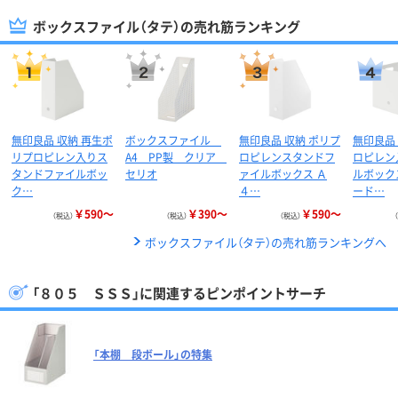
ボックスファイル（タテ）の売れ筋ランキング
無印良品 収納 再生ポ
ボックスファイル
無印良品 収納 ポリプ
無印良品
リプロピレン入りス
A4 PP製 クリア
ロピレンスタンドフ
ロピレン
タンドファイルボッ
セリオ
ァイルボックス Ａ
ルボック
ク…
４…
ード…
￥590～
￥390～
￥590～
（税込）
（税込）
（税込）
ボックスファイル（タテ）の売れ筋ランキングへ
「８０５ ＳＳＳ」に関連するピンポイントサーチ
「本棚 段ボール」の特集