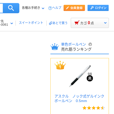
各種お手続き
ヘルプ
け先
0
スイートポイント
カゴ
点
あとで買う
-0061
の
単色ボールペン
売れ筋ランキング
アスクル ノック式ゲルインク
ボールペン 0.5mm