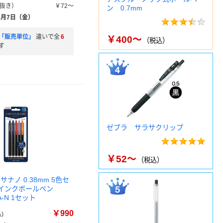
抜き）
￥72～
ン 0.7mm
8月7日（金）
「販売単位」
違いで全
6
￥400～
（税込）
す
ゼブラ サラサクリップ
￥52～
（税込）
サナノ 0.38mm 5色セ
ルインクボールペン
-A-N 1セット
￥990
)