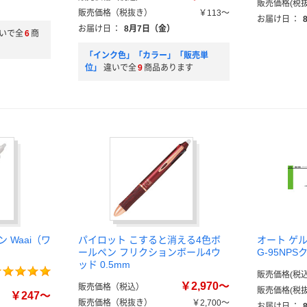
販売価格(税抜
販売価格（税抜き）
￥113～
お届け日
：
お届け日
：
8月7日（金）
いで全
6
商
「インク色」「カラー」「販売単
位」
違いで全
9
商品あります
 Waai（ワ
パイロット こすると消える4色ボ
オート ゲ
ールペン フリクションボール4ウ
G-95NPS
ッド 0.5mm
販売価格(税込
￥2,970～
販売価格（税込）
販売価格(税抜
￥247～
販売価格（税抜き）
￥2,700～
お届け日
：