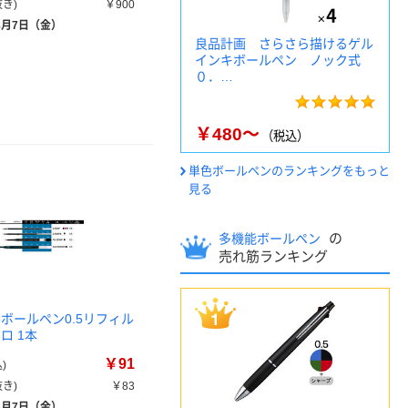
き)
￥900
8月7日（金）
良品計画 さらさら描けるゲル
インキボールペン ノック式
０．…
￥480～
（税込）
単色ボールペンのランキングをもっと
見る
の
多機能ボールペン
売れ筋ランキング
ルボールペン0.5リフィル
クロ 1本
￥91
)
き)
￥83
8月7日（金）