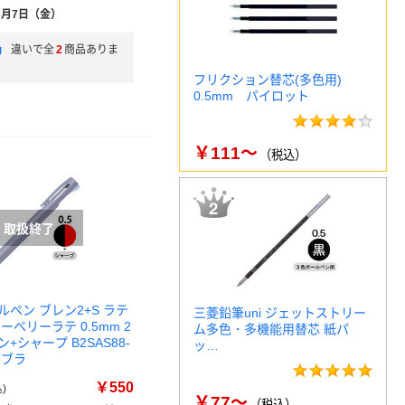
8月7日（金）
」
違いで全
2
商品ありま
フリクション替芯(多色用)
0.5mm パイロット
￥111～
（税込）
ペン ブレン2+S ラテ
三菱鉛筆uni ジェットストリー
ーベリーラテ 0.5mm 2
ム多色・多機能用替芯 紙パ
+シャープ B2SAS88-
ッ…
 ゼブラ
￥550
)
￥77～
（税込）