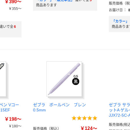
「カラー」「販売単位」
違いで全
3
￥390～
販売価格（税
商品あります
￥355～
お届け日
：
「カラー」
違いで全
6
商品ありま
ペン Vコー
ゼブラ ボールペン ブレン
ゼブラ サラ
15EF
0.5mm
ットA ゲ
JJX72-5C
￥198～
販売価格(税込
￥180～
￥124～
販売価格（税込）