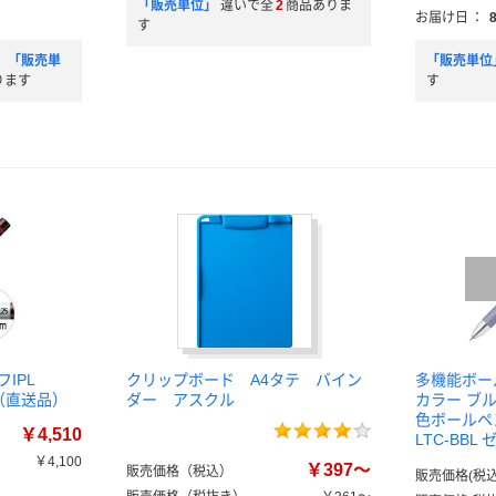
「販売単位」
違いで全
2
商品ありま
お届け日
：
す
」「販売単
「販売単位
ります
す
IPL
クリップボード A4タテ バイン
多機能ボール
1本（直送品）
ダー アスクル
カラー ブル
色ボールペン
￥4,510
LTC-BBL
￥4,100
￥397～
販売価格（税込）
販売価格(税込
）