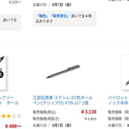
￥225～
お届け日
：
8月7日（金）
「軸色」「販売単位」
違いで全
4
商
」
違いで全
品あります
ックゾー
江部松商事 ステンレス2色ボール
パイロット
ット ボール
ペン(クリップ付) KTB-117 1個
ノック本体 
￥3,138
販売価格(税込)
販売価格（税
販売価格(税抜き)
￥2,853
販売価格（税
お届け日
：
8月7日（金）
お届け日
：
￥498～