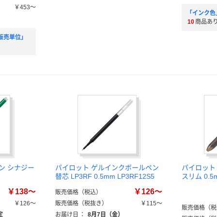
￥453～
「インク色
10
商品あ
販売単位」
す
ン シナジー
パイロット ゲルインクボールペン
パイロット
替芯 LP3RF 0.5mm LP3RF12S5
スリム 0.
￥138～
￥126～
販売価格（税込）
￥126～
販売価格（税抜き）
￥115～
販売価格（税
定
お届け日
：
8月7日（金）