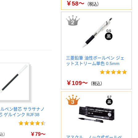
￥58～
（税込）
三菱鉛筆 油性ボールペン ジェ
ットストリーム単色 0.5mm
￥109～
（税込）
ールペン替芯 サラサナノ
38芯 ゲルインク RJF38
￥79～
込）
アスクル ノック式ボールペ