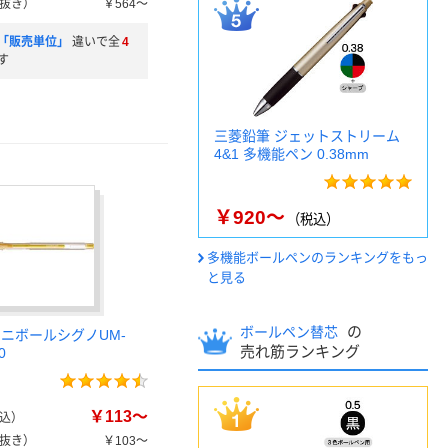
抜き）
￥564～
「販売単位」
違いで全
4
す
三菱鉛筆 ジェットストリーム
4&1 多機能ペン 0.38mm
￥920～
（税込）
多機能ボールペンのランキングをもっ
と見る
の
ボールペン替芯
ユニボールシグノUM-
売れ筋ランキング
0
￥113～
込）
抜き）
￥103～