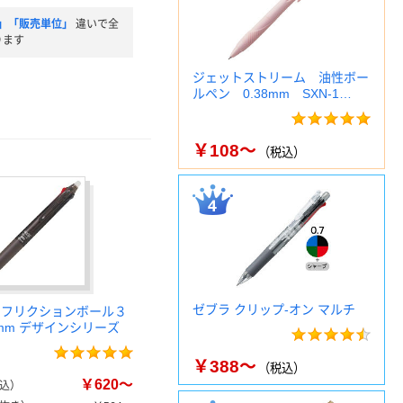
」「販売単位」
違いで全
ります
ジェットストリーム 油性ボー
ルペン 0.38mm SXN-1…
￥108～
（税込）
ゼブラ クリップ-オン マルチ
 フリクションボール３
5mm デザインシリーズ
￥388～
（税込）
￥620～
込）