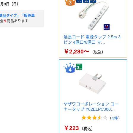
8月9日（日）
商品タイプ」「販売単
全
5
商品あります
延長コード 電源タップ 2.5m 3
ピン 4個口/6個口 マ…
￥2,280～
（税込）
ヤザワコーポレーション コー
ナータップ Y02ELPC300…
（
4件
）
￥223
（税込）