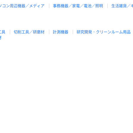
ソコン周辺機器／メディア
事務機器／家電／電池／照明
生活雑貨／
工具
切削工具／研磨材
計測機器
研究開発・クリーンルーム用品
材