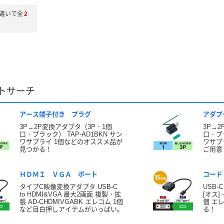
違いで全
2
トサーチ
アース端子付き プラグ
アダプ
3P→2P変換アダプタ（3P・1個
3P→
口・ブラック） TAP-AD1BKN サン
口・ブラ
ワサプライ 1個などのオススメ品が
ワサプ
見つかる！
ご用意
ＨＤＭＩ ＶＧＡ ポート
コード
タイプC映像変換アダプタ USB-C
USB-
to HDMI&VGA 最大2画面 複製・拡
[オス] 
張 AD-CHDMIVGABK エレコム 1個
個 エ
など目白押しアイテムがいっぱい。
る！