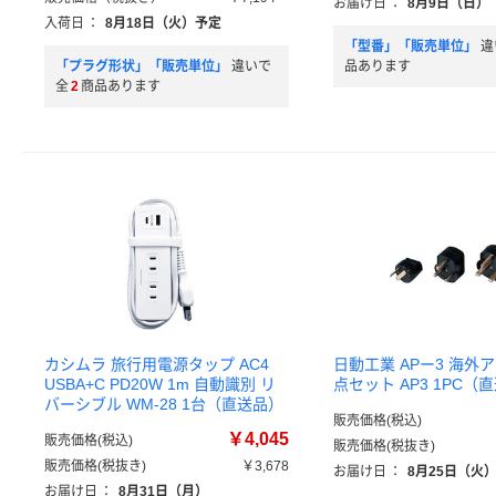
お届け日
：
8月9日（日）
入荷日
：
8月18日（火）予定
「型番」「販売単位」
違
「プラグ形状」「販売単位」
違いで
品あります
全
2
商品あります
カシムラ 旅行用電源タップ AC4
日動工業 APー3 海外
USBA+C PD20W 1m 自動識別 リ
点セット AP3 1PC（
バーシブル WM-28 1台（直送品）
販売価格(税込)
￥4,045
販売価格(税込)
販売価格(税抜き)
販売価格(税抜き)
￥3,678
お届け日
：
8月25日（火
お届け日
：
8月31日（月）