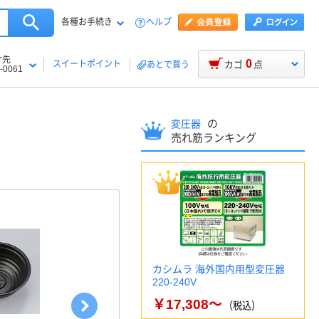
各種お手続き
ヘルプ
け先
0
スイートポイント
カゴ
点
あとで買う
-0061
の
変圧器
売れ筋ランキング
カシムラ 海外国内用型変圧器
220-240V
￥17,308～
（税込）