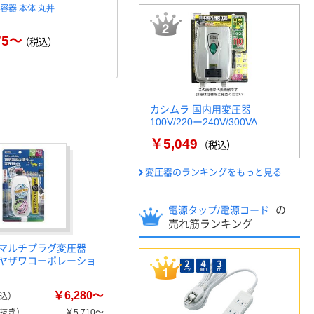
容器 本体 丸丼
バイノーラル（マスターカー
旭電機化成 
ディオロジー、カーディオロ
AHM
ジーII…
75～
￥2
（税込）
￥14,040～
（税込）
カシムラ 国内用変圧器
100V/220ー240V/300VA…
￥5,049
（税込）
変圧器のランキングをもっと見る
の
電源タップ/電源コード
売れ筋ランキング
マルチプラグ変圧器
0V ヤザワコーポレーショ
￥6,280～
込）
抜き）
￥5,710～