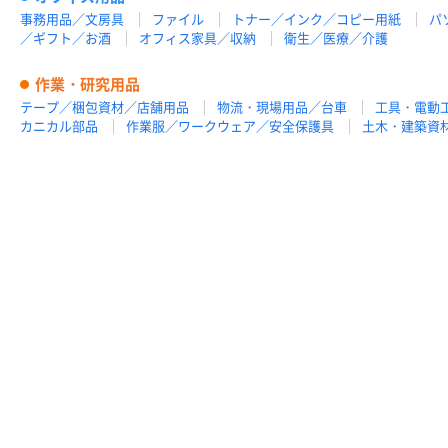
事務用品／文房具
ファイル
トナー／インク／コピー用紙
パ
／ギフト／お酒
オフィス家具／収納
衛生／医療／介護
作業・研究用品
テープ／梱包資材／店舗用品
物流・現場用品／台車
工具・電動
カニカル部品
作業服／ワークウェア／安全保護具
土木・建築資