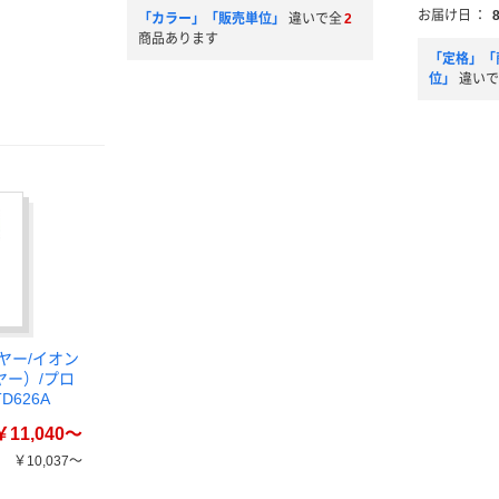
お届け日
：
「カラー」「販売単位」
違いで全
2
商品あります
「定格」「
位」
違いで
ヤー/イオン
ヤー）/プロ
D626A
￥11,040～
￥10,037～
）