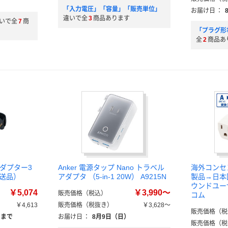
「入力電圧」「容量」「販売単位」
お届け日
：
違いで全
3
商品あります
いで全
7
商
「プラグ形
全
2
商品あ
アダプター3
Anker 電源タップ Nano トラベル
海外コンセ
直送品）
アダプタ （5-in-1 20W） A9215N
製品→日本
ウンドユー
￥5,074
￥3,990～
販売価格（税込）
コム
￥4,613
販売価格（税抜き）
￥3,628～
販売価格（税
）まで
お届け日
：
8月9日（日）
販売価格（税