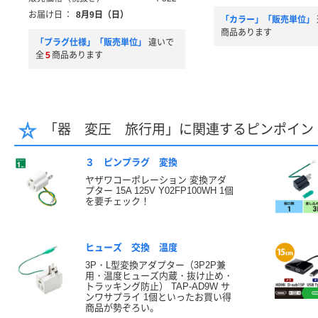
お届け日
：
8月9日（日）
「カラー」「販売単位」
商品あります
「プラグ仕様」「販売単位」
違いで
全
5
商品あります
「器 変圧 旅行用」に関連するピンポイン
３ ピンプラグ 変換
ヤザワコーポレーション 変換アダ
プター 15A 125V Y02FP100WH 1個
を要チェック！
ヒューズ 交換 温度
3P・L型変換アダプター（3P2P兼
用・温度ヒューズ内蔵・抜け止め・
トラッキング防止） TAP-AD9W サ
ンワサプライ 1個といったお買い得
商品が勢ぞろい。