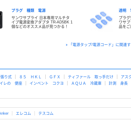
プラグ 種類 電源
透明 
サンワサプライ 日本専用マルチタ
プラグ安
イプ電源変換アダプタ TR-AD5BK 1
ワサプ
個などのオススメ品が見つかる！
品をご
「電源タップ/電源コード」に関連
っ張り式
８５ ＨＫＬ
ＧＦＸ
ティファール 取っ手だけ
アス
イレの 便座
インベント コクヨ
ＡＱＵＡ 冷蔵庫
計測 身長
Anker
エレコム
テスコム