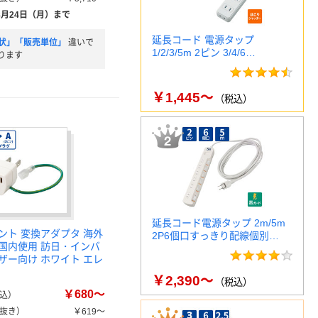
8月24日（月）まで
延長コード 電源タップ
状」「販売単位」
違いで
1/2/3/5m 2ピン 3/4/6…
ります
￥1,445～
（税込）
延長コード電源タップ 2m/5m
ント 変換アダプタ 海外
2P6個口すっきり配線個別…
国内使用 訪日・インバ
ザー向け ホワイト エレ
￥2,390～
（税込）
￥680～
込）
抜き）
￥619～