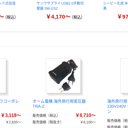
ッド式加湿
サンワサプライ USB2.0手動切
シーピー化成 丼
替器 SW-US2
黒
～
￥4,170～
￥9
（税込）
（税込）
ザワコーポレ
オーム電機 海外旅行用変圧器
海外旅行用
TRA-Z
130V24
ン
￥3,118～
￥6,710～
販売価格（税込）
販売価格（税
￥2,835～
販売価格（税抜き）
￥6,100～
販売価格（税