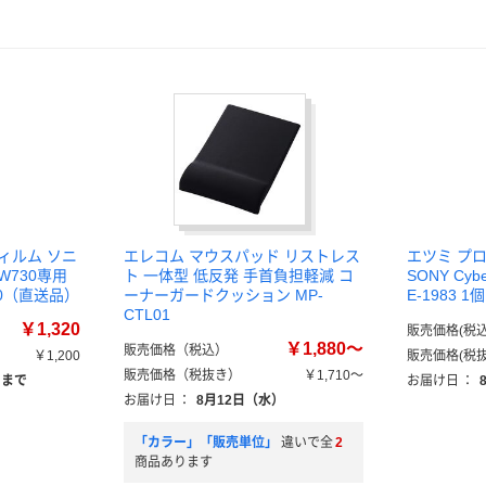
ィルム ソニ
エレコム マウスパッド リストレス
エツミ プ
ーW730専用
ト 一体型 低反発 手首負担軽減 コ
SONY Cyb
3-90（直送品）
ーナーガードクッション MP-
E-1983 1
CTL01
￥1,320
販売価格(税込
￥1,880～
販売価格（税込）
￥1,200
販売価格(税抜
販売価格（税抜き）
￥1,710～
）まで
お届け日
：
お届け日
：
8月12日（水）
「カラー」「販売単位」
違いで全
2
商品あります