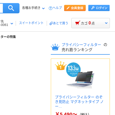
各種お手続き
ヘルプ
け先
0
スイートポイント
カゴ
点
あとで買う
-0061
ニターの特集
の
プライバシーフィルター
売れ筋ランキング
プライバシーフィルター のぞ
き見防止 マグネットタイプ ノ
ー…
￥5,490～
（税込）