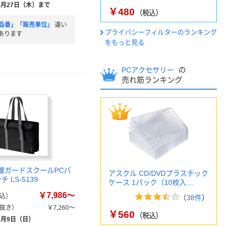
8月27日（木）まで
￥480
（税込）
品番」「販売単位」
違い
プライバシーフィルターのランキング
あります
をもっと見る
の
PCアクセサリー
売れ筋ランキング
2層ガードスクールPCバ
アスクル CD/DVDプラスチック
チ LS-5139
ケース 1パック（10枚入…
￥7,986～
込）
（
38件
）
抜き）
￥7,260～
￥560
（税込）
8月9日（日）