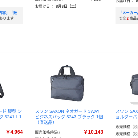
お届け日
：
お届け日
：
8月8日（土）
内容」「販
「メーカー
あります
で全
2
商品
ード 縦型 シ
スワン SAXON ネオガード 3WAY
スワン SA
241 L 1
ビジネスバッグ 5243 ブラック 1個
ョルダーバ
（直送品）
販売価格（税
￥4,964
￥10,143
販売価格(税込)
販売価格（税