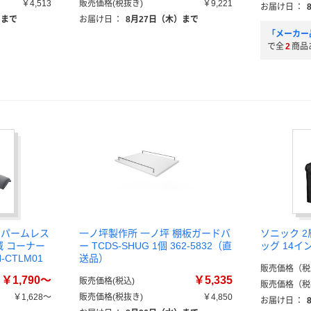
￥4,513
販売価格(税抜き)
￥9,221
お届け日
：
）まで
お届け日
：
8月27日（木）まで
「メーカー
で全
2
商品
 パームレス
一ノ坪製作所 一ノ坪 棚板ガードバ
ソニック 
減 コーナー
ー TCDS-SHUG 1個 362-5832（直
ッグ 14イン
CTLM01
送品）
販売価格（税
￥1,790～
￥5,335
販売価格(税込)
販売価格（税
￥1,628～
販売価格(税抜き)
￥4,850
お届け日
：