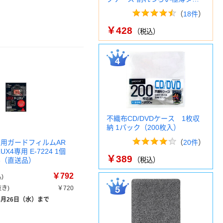
（
18件
）
￥428
（税込）
不織布CD/DVDケース 1枚収
納 1パック（200枚入）
ロ用ガードフィルムAR
（
20件
）
LUX4専用 E-7224 1個
￥389
-26（直送品）
（税込）
￥792
)
き)
￥720
8月26日（水）まで