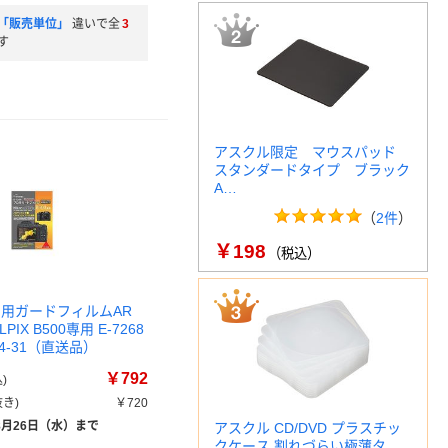
「販売単位」
違いで全
3
す
アスクル限定 マウスパッド
スタンダードタイプ ブラック
A…
（
2件
）
￥198
（税込）
ロ用ガードフィルムAR
LPIX B500専用 E-7268
964-31（直送品）
￥792
)
き)
￥720
8月26日（水）まで
アスクル CD/DVD プラスチッ
クケース 割れづらい極薄タ…