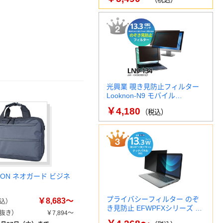
光興業 覗き見防止フィルター
Looknon-N9 モバイル…
￥4,180
（税込）
XON ネオガード ビジネ
プライバシーフィルター のぞ
￥8,683～
込）
き見防止 EFWPFXシリーズ …
抜き）
￥7,894～