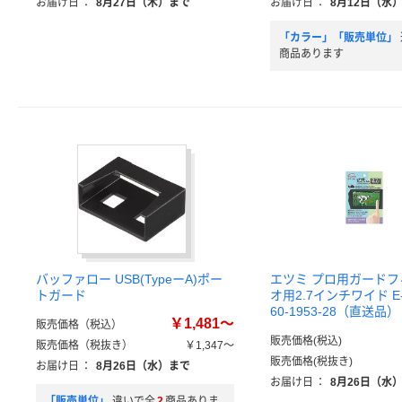
お届け日
：
8月27日（木）まで
お届け日
：
8月12日（水
「カラー」「販売単位」
商品あります
バッファロー USB(TypeーA)ポー
エツミ プロ用ガードフ
トガード
オ用2.7インチワイド E-
60-1953-28（直送品）
￥1,481～
販売価格（税込）
販売価格(税込)
販売価格（税抜き）
￥1,347～
販売価格(税抜き)
お届け日
：
8月26日（水）まで
お届け日
：
8月26日（水
「販売単位」
違いで全
2
商品ありま