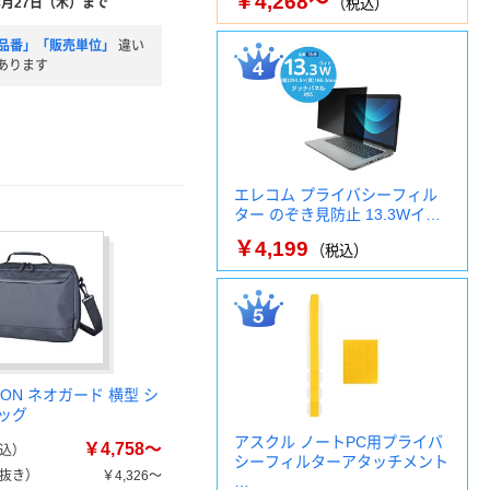
￥4,268～
8月27日（木）まで
（税込）
品番」「販売単位」
違い
あります
エレコム プライバシーフィル
ター のぞき見防止 13.3Wイ…
￥4,199
（税込）
XON ネオガード 横型 シ
ッグ
アスクル ノートPC用プライバ
￥4,758～
込）
シーフィルターアタッチメント
抜き）
￥4,326～
…