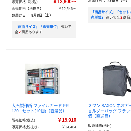
お届け日
：
8月8日（土）
￥13,800～
販売価格（税込）
販売価格（税抜き）
￥12,546～
「商品サイズ」「セット
お届け日
：
8月8日（土）
売単位」
違いで全
2
商品
「画面サイズ」「販売単位」
違いで
全
2
商品あります
大石製作所 ファイルガード FR-
スワン SAXON ネオガ
120 1セット(10個)（直送品）
ョルダーバッグ ブラック 5
個（直送品）
￥15,910
販売価格(税込)
販売価格(税込)
販売価格(税抜き)
￥14,464