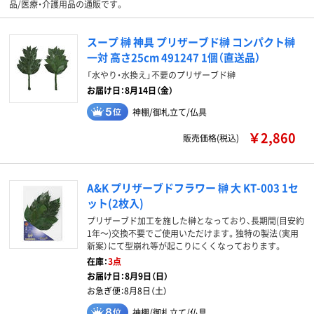
品/医療・介護用品の通販です。
スープ 榊 神具 プリザーブド榊 コンパクト榊
一対 高さ25cm 491247 1個（直送品）
「水やり・水換え」不要のプリザーブド榊
お届け日：8月14日（金）
神棚/御札立て/仏具
￥2,860
販売価格(税込)
A&K プリザーブドフラワー 榊 大 KT-003 1セ
ット(2枚入)
プリザーブド加工を施した榊となっており、長期間(目安約
1年～)交換不要でご使用いただけます。独特の製法（実用
新案）にて型崩れ等が起こりにくくなっております。
在庫：
3点
お届け日：
8月9日（日）
お急ぎ便：
8月8日（土）
神棚/御札立て/仏具