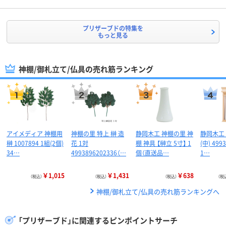
プリザーブドの特集を
もっと見る
神棚/御札立て/仏具の売れ筋ランキング
アイメディア 神棚用
神棚の里 特上 榊 造
静岡木工 神棚の里 神
静岡木工
榊 1007894 1組(2個)
花 1対
棚 神具 【榊立 5寸】 1
(中) 499
34…
4993896202336（…
個（直送品…
1…
￥1,015
￥1,431
￥638
（税込）
（税込）
（税込）
（税
神棚/御札立て/仏具の売れ筋ランキングへ
「プリザーブド」に関連するピンポイントサーチ