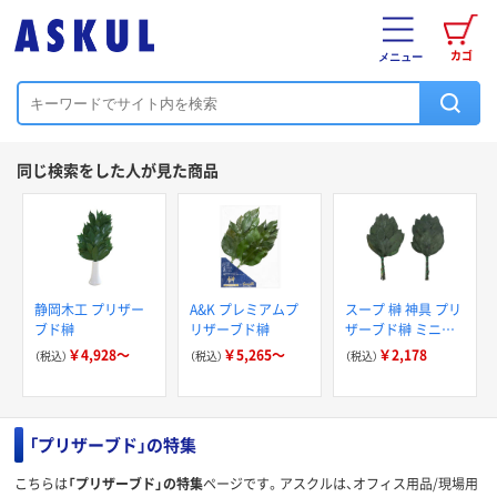
カゴ
メニュー
同じ検索をした人が見た商品
静岡木工 プリザー
A&K プレミアムプ
スープ 榊 神具 プリ
ブド榊
リザーブド榊
ザーブド榊 ミニ榊
一対 高さ20cm
￥4,928～
￥5,265～
￥2,178
（税込）
（税込）
（税込）
491246 1個（直送
品）
「プリザーブド」の特集
こちらは
「プリザーブド」の特集
ページです。アスクルは、オフィス用品/現場用