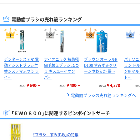
電動歯ブラシの売れ筋ランキング
デンターシステマ 電
アイオニック 抗菌極
ブラウン オーラルB
パナソニ
動アシストブラシ付
細毛替えブラシ ふつ
D100 すみずみクリ
ラシ ド
替システマふつう ラ
う キスユーイオン
ーンやわらか 電…
ン用マル
イ…
パ…
ト…
￥640～
￥400～
￥4,378
（税込）
（税込）
（税込）
（税
電動歯ブラシの売れ筋ランキングへ
「ＥＷ０８００」に関連するピンポイントサーチ
「ブラシ すみずみ」の特集