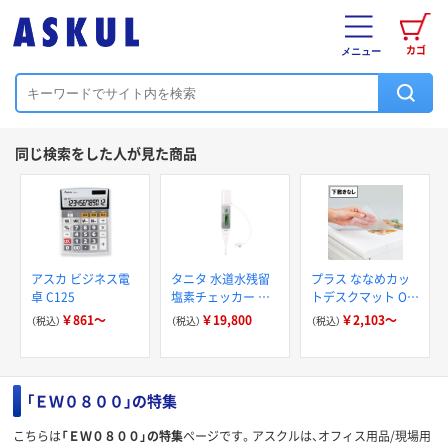
カゴ
メニュー
同じ検索をした人が見た商品
アスカ ビジネス電
タニタ 水道水残留
プラス ななめカッ
卓 C125
塩素チェッカー マ
トデスクマット OA
グネット キャップ
タイプ
￥861～
￥19,800
￥2,103～
（税込）
（税込）
（税込）
付き 水質管理 EW-
506-WH
「ＥＷ０８００」の特集
こちらは
「ＥＷ０８００」の特集
ページです。アスクルは、オフィス用品/現場用