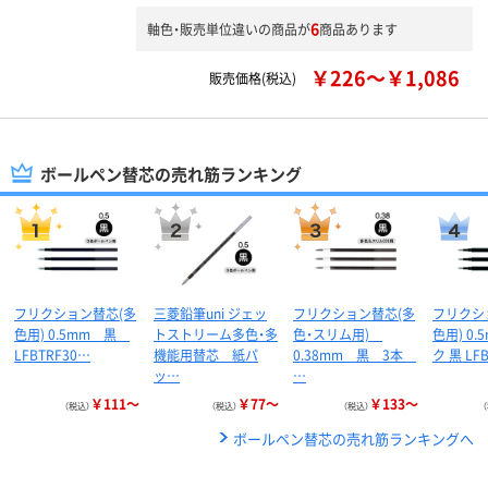
6
軸色・販売単位違いの商品が
商品あります
￥226～￥1,086
販売価格(税込)
ボールペン替芯の売れ筋ランキング
フリクション替芯(多
三菱鉛筆uni ジェッ
フリクション替芯(多
フリクシ
色用) 0.5mm 黒
トストリーム多色・多
色・スリム用)
色用) 0.
LFBTRF30…
機能用替芯 紙パ
0.38mm 黒 3本
ク 黒 LF
ッ…
…
￥111～
￥77～
￥133～
（税込）
（税込）
（税込）
ボールペン替芯の売れ筋ランキングへ