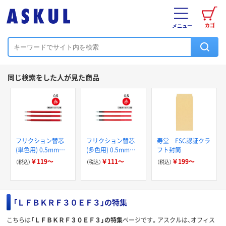
カゴ
メニュー
同じ検索をした人が見た商品
フリクション替芯
フリクション替芯
寿堂 FSC認証クラ
(単色用) 0.5mm
(多色用) 0.5mm
フト封筒
パイロット
パイロット
￥119～
￥111～
￥199～
（税込）
（税込）
（税込）
「ＬＦＢＫＲＦ３０ＥＦ３」の特集
こちらは
「ＬＦＢＫＲＦ３０ＥＦ３」の特集
ページです。アスクルは、オフィス