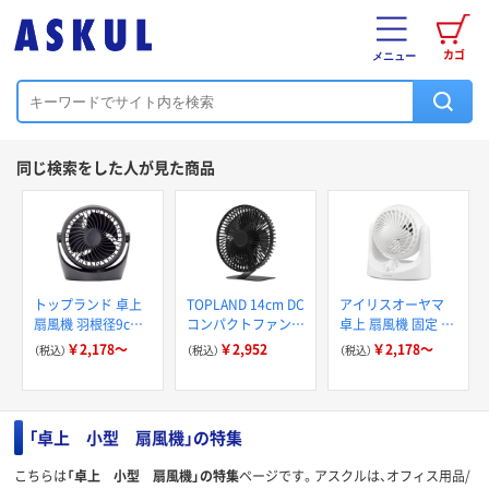
カゴ
メニュー
同じ検索をした人が見た商品
トップランド 卓上
TOPLAND 14cm DC
アイリスオーヤマ
扇風機 羽根径9cm
コンパクトファン 2
卓上 扇風機 固定 マ
風量5段階 360度角
電源対応 USB パワ
カロン型 小型 卓上
￥2,178～
￥2,952
￥2,178～
（税込）
（税込）
（税込）
度調整
フル風量 スチール
扇 TAF-MKM10N
台座 SF-DK38 BK 1
台
「卓上 小型 扇風機」の特集
こちらは
「卓上 小型 扇風機」の特集
ページです。アスクルは、オフィス用品/