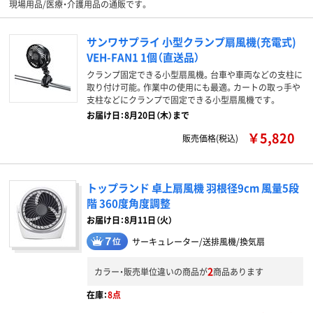
現場用品/医療・介護用品の通販です。
サンワサプライ 小型クランプ扇風機(充電式)
VEH-FAN1 1個（直送品）
クランプ固定できる小型扇風機。台車や車両などの支柱に
取り付け可能。作業中の使用にも最適。カートの取っ手や
支柱などにクランプで固定できる小型扇風機です。
お届け日：8月20日（木）まで
￥5,820
販売価格(税込)
トップランド 卓上扇風機 羽根径9cm 風量5段
階 360度角度調整
お届け日：8月11日（火）
サーキュレーター/送排風機/換気扇
2
カラー・販売単位違いの商品が
商品あります
在庫：
8点