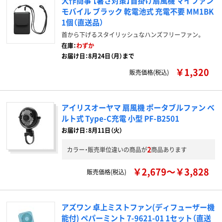
大作商事 【暑さ対策】首掛け扇風機 マイファン
モバイル ブラック 乾電池式 充電不要 MM1BK
1個（直送品）
首から下げるスタイリッシュなハンズフリーファン。
在庫：
わずか
お届け日：8月24日（月）まで
￥1,320
販売価格(税込)
アイリスオーヤマ 扇風機 ポータブルファン ベ
ルト式 Type-C充電 小型 PF-B2501
お届け日：8月11日（火）
2
カラー・販売単位違いの商品が
商品あります
￥2,679～￥3,828
販売価格(税込)
アズワン 卓上ミストファン(ディフューザー機
能付) ペパーミント 7-9621-01 1セット（直送