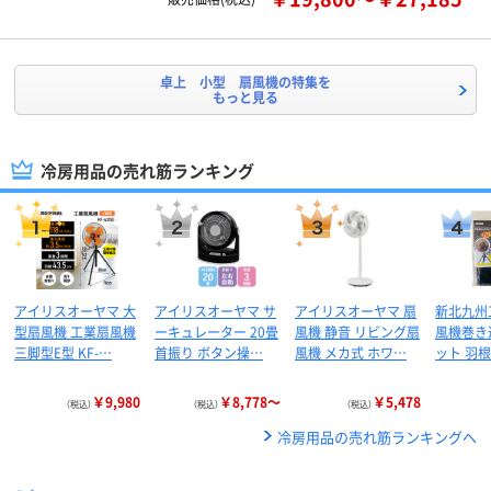
卓上 小型 扇風機の特集を
もっと見る
冷房用品の売れ筋ランキング
アイリスオーヤマ 大
アイリスオーヤマ サ
アイリスオーヤマ 扇
新北九州
型扇風機 工業扇風機
ーキュレーター 20畳
風機 静音 リビング扇
風機巻き
三脚型E型 KF-…
首振り ボタン操…
風機 メカ式 ホワ…
ット 羽根
￥9,980
￥8,778～
￥5,478
（税込）
（税込）
（税込）
冷房用品の売れ筋ランキングへ