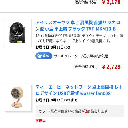
￥2,178
販売価格(税込)
アイリスオーヤマ 卓上 扇風機 首振り マカロ
ン型 小型 卓上扇 ブラック TAF-MKM10-B
【左右自動首振り】【風量3段階】デスクやテーブルの上に置
いても邪魔にならない、卓上タイプの扇風機です。
お届け日：8月11日（火）
サーキュレーター/送排風機/換気扇
￥2,728
販売価格(税込)
ディーエーピーネットワーク 卓上扇風機 レト
ロデザイン USB充電式 wasser fan008
お届け日：8月27日（木）まで
2
カラー・販売単位違いの商品が
商品あります
直送品