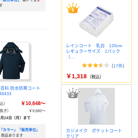
「販売単位」
違いで全
2
す
レインコート 乳白 120cm
レギュラーサイズ 1パック
（…
（
17件
）
￥1,318
（税込）
服百科 防水防寒コート
48433
￥10,648～
込）
抜き）
￥9,680～
8月24日（月）まで
「カラー」「販売単位」
カジメイク ポケットコート
0
商品あります
クリア