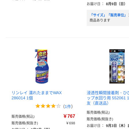
お届け日
：
8月9日（日）
「サイズ」「販売単位」
商品あります
リンレイ 濡れたままでWAX
浸透性瞬間接着剤・ひ
286014 1個
ップ水回り用 552061 
友（直送品）
（
1件
）
販売価格(税込)
￥767
販売価格(税込)
販売価格(税抜き)
販売価格(税抜き)
￥698
お届け日
：
9月3日（木）