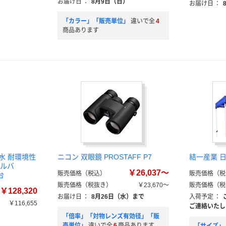
お届け日
：
8月9日（日）
お届け日
：
「カラー」「販売単位」
違いで全
4
商品あります
水 耐環境性
ニコン 双眼鏡 PROSTAFF P7
結一産業 
アルバ
￥26,037～
販売価格（税込）
販売価格（税
台
販売価格（税抜き）
￥23,670～
販売価格（税
￥128,320
お届け日
：
8月26日（水）まで
入荷予定
：
￥116,655
ご連絡いたし
「倍率」「対物レンズ有効径」「販
売単位」
違いで全
6
商品あります