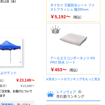
8月12日（水）
タイセイ 万能防水シート ファ
ストフラッシュ 幅280mm
￥5,192～
（税込）
アールエスコンポーネンツ RS
PRO 防水 シート
￥453～
（税込）
日よけテント
防水シートのランキングをもっと見る
￥23,149～
込）
抜き）
￥21,045～
ご注文後、お届けについて
の
レインウェア
ます
売れ筋ランキング