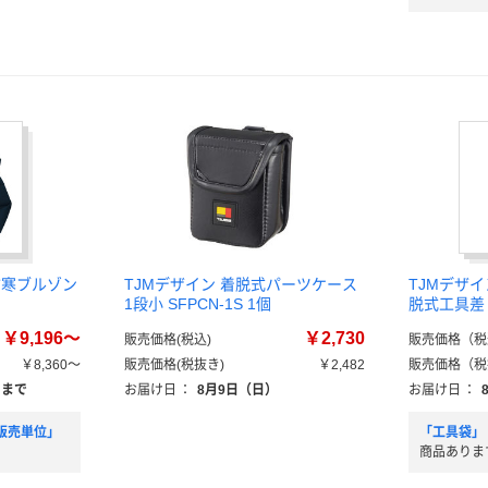
防寒ブルゾン
TJMデザイン 着脱式パーツケース
TJMデザ
1段小 SFPCN-1S 1個
脱式工具差
￥9,196～
￥2,730
販売価格(税込)
販売価格（税
￥8,360～
販売価格(税抜き)
￥2,482
販売価格（税
）まで
お届け日
：
8月9日（日）
お届け日
：
販売単位」
「工具袋」
商品ありま