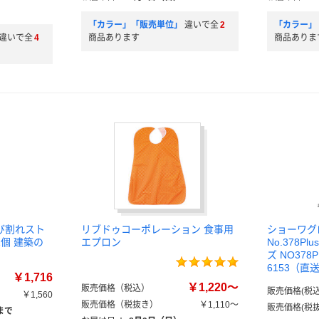
「カラー」「販売単位」
違いで全
2
「カラー」
違いで全
4
商品あります
商品ありま
び割れスト
リブドゥコーポレーション 食事用
ショーワグ
1個 建築の
エプロン
No.378P
ズ NO378P
6153（直
￥1,716
￥1,220～
販売価格（税込）
販売価格(税込
￥1,560
販売価格（税抜き）
￥1,110～
販売価格(税抜
まで