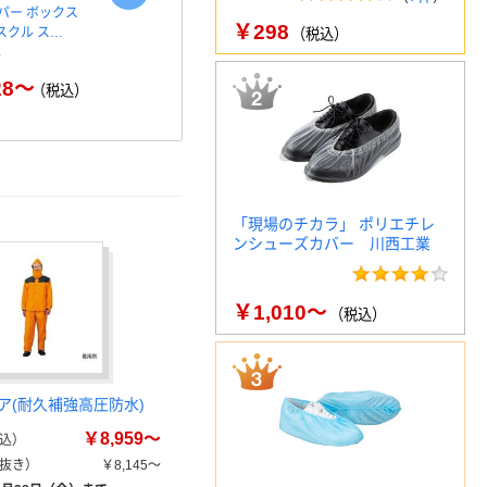
パー ボックス
コピー用紙 マルチペーパ
ペーパータオ
￥298
アスクル ス…
ー スーパーエコノミー+
100％ 200
（税込）
28～
￥149～
￥
（税込）
（税込）
「現場のチカラ」 ポリエチレ
ンシューズカバー 川西工業
￥1,010～
（税込）
ア(耐久補強高圧防水)
￥8,959～
込）
抜き）
￥8,145～