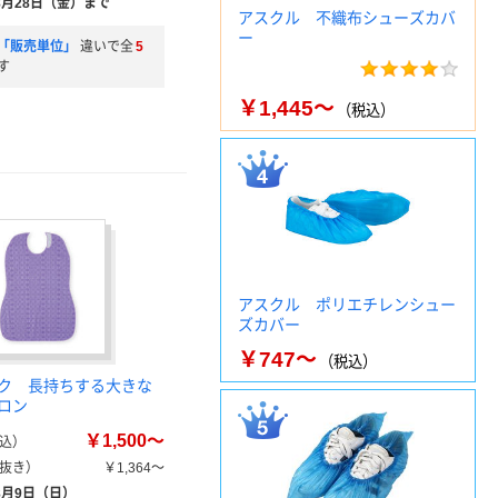
8月28日（金）まで
アスクル 不織布シューズカバ
ー
「販売単位」
違いで全
5
す
￥1,445～
（税込）
アスクル ポリエチレンシュー
ズカバー
￥747～
（税込）
ク 長持ちする大きな
ロン
￥1,500～
込）
抜き）
￥1,364～
8月9日（日）