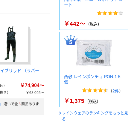
ート
￥442～
（税込）
ハイブリッド （ラバー
西敬 レインポンチョ PON-1 5
個
￥74,904～
込）
（
2件
）
抜き）
￥68,095～
￥1,375
（税込）
」
違いで全
3
商品ありま
レインウェアのランキングをもっと見
る