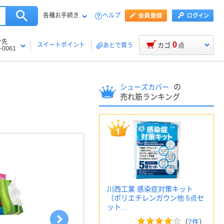
各種お手続き
ヘルプ
け先
0
スイートポイント
カゴ
点
あとで買う
-0061
の
シューズカバー
売れ筋ランキング
川西工業 感染症対策キット
（ポリエチレンガウン他 5点セ
ット…
（
7件
）