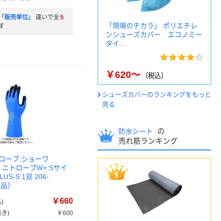
「販売単位」
違いで全
5
「現場のチカラ」 ポリエチレ
す
ンシューズカバー エコノミー
タイ…
￥620～
（税込）
シューズカバーのランキングをもっと
見る
の
防水シート
売れ筋ランキング
ローブ ショーワ
lus ニトローブW+ Sサイ
LUS-S 1双 206-
送品）
￥660
)
き)
￥600