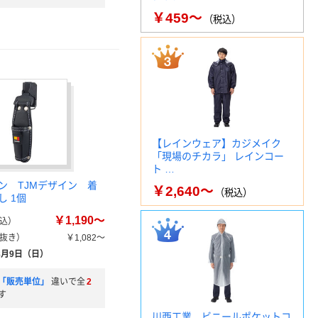
￥459～
（税込）
【レインウェア】カジメイク
「現場のチカラ」 レインコー
ト …
イン TJMデザイン 着
￥2,640～
（税込）
し 1個
￥1,190～
込）
抜き）
￥1,082～
8月9日（日）
「販売単位」
違いで全
2
す
川西工業 ビニールポケットコ