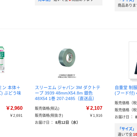
「サイズ」
商品ありま
ミン 本体＋
スリーエム ジャパン 3M ダクトテ
自重堂 制
ズ) ぶどう味
ープ 3939 48mmX54.8m 銀色
(フード付) 
48X54 1巻 207-2485（直送品）
販売価格（税
￥2,960
￥2,107
販売価格(税込)
販売価格（税
￥2,691
販売価格(税抜き)
￥1,916
お届け日
：
お届け日
：
8月12日（水）
「サイズ」
違いで全
1