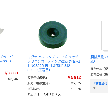
イプペーパー
マグナ MAGNA プレートキャッチ
胴付長靴 
×90m）
シリコンコーティング磁石 (5個入)
底）
1-NCS20R-BK 1袋(5個) 332-
販売価格（税
5261（直送品）
￥3,680
販売価格（税
￥5,912
販売価格(税込)
￥3,346
販売価格(税抜き)
￥5,375
「販売単位
す
1個あたり
￥1,075
お届け日
：
8月12日（水）