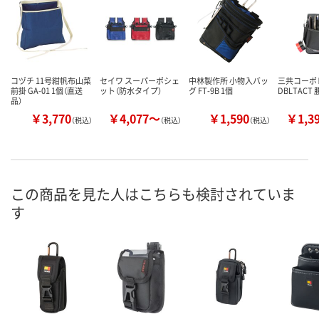
コヅチ 11号紺帆布山菜
セイワ スーパーポシェ
中林製作所 小物入バッ
三共コーポ
前掛 GA-01 1個（直送
ット（防水タイプ）
グ FT-9B 1個
DBLTACT 
品）
￥3,770
￥4,077～
￥1,590
￥1,3
（税込）
（税込）
（税込）
この商品を見た人はこちらも検討されていま
す