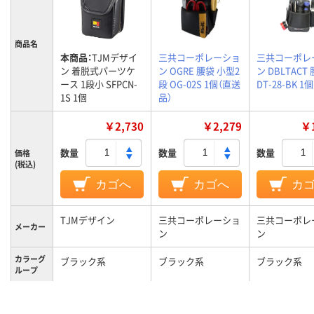
商品名
本商品：
TJMデザイ
三共コーポレーショ
三共コーポレ
ン 着脱式パーツケ
ン OGRE 腰袋 小型2
ン DBLTACT
ース 1段小 SFPCN-
段 OG-02S 1個（直送
DT-28-BK 1個
1S 1個
品）
￥2,730
￥2,279
￥1
数量
数量
数量
価格
(税込)
カゴへ
カゴへ
カ
TJMデザイン
三共コーポレーショ
三共コーポレ
メーカー
ン
ン
カラーグ
ブラック系
ブラック系
ブラック系
ループ
145g
約170g
質量