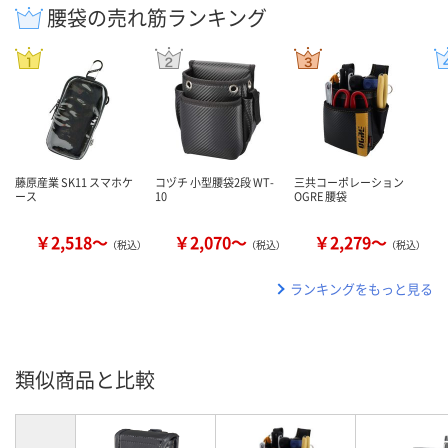
腰袋の売れ筋ランキング
藤原産業 SK11 スマホケ
コヅチ 小型腰袋2段 WT-
三共コーポレーション
ース
10
OGRE 腰袋
￥2,518～
￥2,070～
￥2,279～
（税込）
（税込）
（税込）
ランキングをもっと見る
類似商品と比較