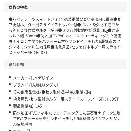
商品の特徴
●バッテリーやスマートフォン・携帯電話など小物収納に最適●セ
フ後付ホルダー用スライドストッパー付●ベルトを外さず途中か
ら差せる後付式ホルダー採用●セフ取付収納物総重量：3kg●対応
ベルト幅：50mm●防水加工：PVCフィルムでコーティングした高密
度ナイロン生地でEVAフォーム材をサンドイッチした5層構造のタ
ジマオリジナル生地採用●換え用品：セフ後付ホルダー用スライド
ストッパーSF-CHLDST
商品仕様
メーカー：TJMデザイン
ブランド：TAJIMA（タジマ）
その他商品仕様：●セフ取付収納物総重量：3kg
換え用品：セフ後付ホルダー用スライドストッパーSF-CHLDST
製品重量（g）：145
防水加工：PVCフィルムでコーティングした高密度ナイロン生地
でEVAフォーム材をサンドイッチした5層構造のタジマオリジナ
ル生地採用
カラー：黒