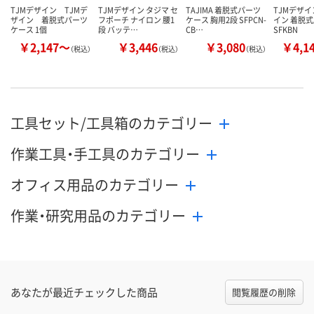
TJMデザイン TJMデ
TJMデザイン タジマ セ
TAJIMA 着脱式パーツ
TJMデザイ
ザイン 着脱式パーツ
フポーチ ナイロン 腰1
ケース 胸用2段 SFPCN-
イン 着脱
ケース 1個
段 バッテ…
CB…
SFKBN
￥2,147～
￥3,446
￥3,080
￥4,1
（税込）
（税込）
（税込）
工具セット/工具箱のカテゴリー
作業工具・手工具のカテゴリー
オフィス用品のカテゴリー
作業・研究用品のカテゴリー
あなたが最近チェックした商品
閲覧履歴の削除