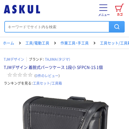
カゴ
メニュー
ホーム
工具/電動工具
作業工具・手工具
工具セット/工具
TJMデザイン
ブランド：
TAJIMA（タジマ）
TJMデザイン 着脱式パーツケース 1段小 SFPCN-1S 1個
（
0
件のレビュー
）
ランキングを見る：
工具セット/工具箱