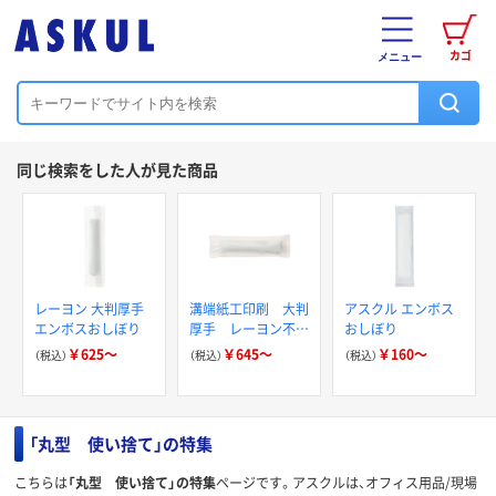
カゴ
メニュー
同じ検索をした人が見た商品
レーヨン 大判厚手
溝端紙工印刷 大判
アスクル エンボス
エンボスおしぼり
厚手 レーヨン不織
おしぼり
布 丸おしぼり
￥625～
￥645～
￥160～
（税込）
（税込）
（税込）
「丸型 使い捨て」の特集
こちらは
「丸型 使い捨て」の特集
ページです。アスクルは、オフィス用品/現場