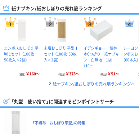
紙ナプキン/紙おしぼりの売れ筋ランキング
エンボスおしぼり 平
未晒おしぼり 平型 1
イデシギョー 植林
レーヨン
判 1セット（100枚：
セット（100枚：50枚
木6つ折り 紙ナプキ
ンボスお
50枚入×2袋）…
入×2袋） …
ン 白無地 1袋
（60本入）
（10…
￥160～
￥378～
￥51～
（税込）
（税込）
（税込）
紙ナプキン/紙おしぼりの売れ筋ランキングへ
「丸型 使い捨て」に関連するピンポイントサーチ
「不織布 おしぼり平型」の特集