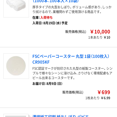
（1000本：100本入×10袋）
厚手タイプの丸型おしぼり。ボリューム感があり、しっか
り拭けるので、業種問わずご使用頂ける商品です。
在庫：
入荷待ち
入荷日：8月19日（水）予定
￥10,000
販売価格(税込)
1本あたり
￥10
FSCペーパーコースター 丸型 1袋（100枚入）
CR905KF
FSC認証マークが刻印された丸型の紙製コースター。シン
プルで様々なシーンに溶け込み、さりげなく環境配慮もア
ピール出来るコースターです。
お届け日：8月9日（日）
￥699
販売価格(税込)
1枚あたり
￥6.99
溝端紙工印刷 紙おしぼり パピエ