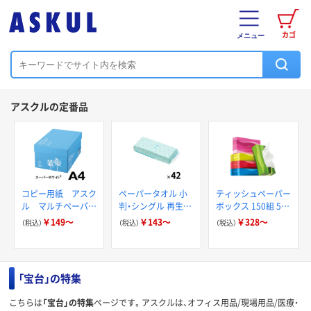
カゴ
メニュー
アスクルの定番品
コピー用紙 アスク
ペーパータオル 小
ティッシュペーパー
ル マルチペーパー
判・シングル 再生紙
ボックス 150組 5箱
スーパーホワイト+
200枚 FSC認証紙
入 アスクル スマー
￥149～
￥143～
￥328～
（税込）
（税込）
（税込）
アスクルオリジナル
トコンパクト ビビ
ッド PEFC認証
「宝台」の特集
こちらは
「宝台」の特集
ページです。アスクルは、オフィス用品/現場用品/医療・