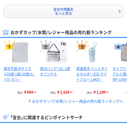
宝台の特集を
もっと見る
おかずカップ/水筒/レジャー用品の売れ筋ランキング
保冷平袋 Mサイズ
保冷バッグ 15L 1個
保温保冷 ペットボト
キャプテ
(100枚:1袋（20枚入）
オリジナル
ルホルダーZ5S ライ
アルミ保
×5) オリ…
トブルー LAKO…
MP-1099
￥684～
￥1,518～
￥1,100～
（税込）
（税込）
（税込）
おかずカップ/水筒/レジャー用品の売れ筋ランキングへ
「宝台」に関連するピンポイントサーチ