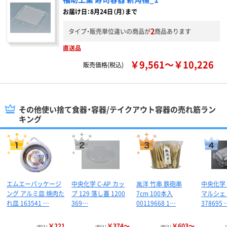
お届け日：8月24日（月）まで
2
タイプ・販売単位違いの商品が
商品あります
直送品
￥9,561～￥10,226
販売価格(税込)
その他使い捨て食器・容器/テイクアウト容器の売れ筋ラン
キング
エムエーパッケージ
中央化学 C-AP カッ
萬洋 竹串 鉄砲串
中央化学 
ング アルミ皿 焼肉た
プ 129 落し蓋 1200
7cm 100本入
マルシェ 
れ皿 163541 …
369…
00119668 1…
378695 
￥221
￥374～
￥603～
（税込）
（税込）
（税込）