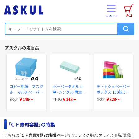
カゴ
メニュー
アスクルの定番品
コピー用紙 アスク
ペーパータオル 小
ティッシュペーパー
ル マルチペーパー
判・シングル 再生紙
ボックス 150組 5箱
スーパーホワイト+
200枚 FSC認証紙
入 アスクル スマー
￥149～
￥143～
￥328～
（税込）
（税込）
（税込）
アスクルオリジナル
トコンパクト ビビ
ッド PEFC認証
「ＣＦ寿司容器」の特集
こちらは
「ＣＦ寿司容器」の特集
ページです。アスクルは、オフィス用品/現場用