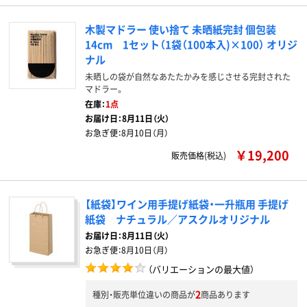
木製マドラー 使い捨て 未晒紙完封 個包装
14cm 1セット（1袋（100本入)×100） オリジ
ナル
未晒しの袋が自然なあたたかみを感じさせる完封された
マドラー。
在庫：
1点
お届け日：
8月11日（火）
お急ぎ便：
8月10日（月）
￥19,200
販売価格(税込)
【紙袋】ワイン用手提げ紙袋・一升瓶用 手提げ
紙袋 ナチュラル／アスクルオリジナル
お届け日：
8月11日（火）
お急ぎ便：
8月10日（月）
（バリエーションの最大値）
2
種別・販売単位違いの商品が
商品あります