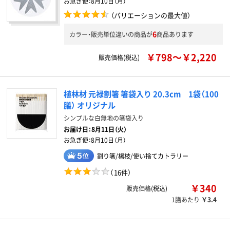
お急ぎ便：
8月10日（月）
（バリエーションの最大値）
6
カラー・販売単位違いの商品が
商品あります
￥798～￥2,220
販売価格(税込)
植林材 元禄割箸 箸袋入り 20.3cm 1袋（100
膳） オリジナル
シンプルな白無地の箸袋入り
お届け日：
8月11日（火）
お急ぎ便：
8月10日（月）
割り箸/楊枝/使い捨てカトラリー
（
16件
）
￥340
販売価格(税込)
1膳あたり
￥3.4