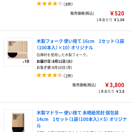
（
8件
）
￥520
販売価格(税込)
1本あたり
￥1.04
木製フォーク 使い捨て 16cm 1セット（1袋
（100本入）×10） オリジナル
白樺材を使用した木製フォーク。
お届け日：
8月11日（火）
お急ぎ便：
8月10日（月）
（
2件
）
￥3,800
販売価格(税込)
1本あたり
￥3.8
木製マドラー 使い捨て 未晒紙完封 個包装
14cm 1セット（1袋（100本入)×5） オリジナ
ル