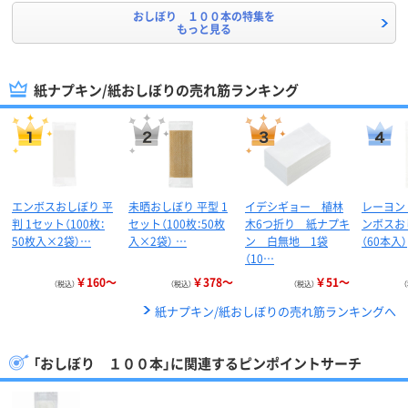
おしぼり １００本の特集を
もっと見る
紙ナプキン/紙おしぼりの売れ筋ランキング
エンボスおしぼり 平
未晒おしぼり 平型 1
イデシギョー 植林
レーヨン
判 1セット（100枚：
セット（100枚：50枚
木6つ折り 紙ナプキ
ンボスお
50枚入×2袋）…
入×2袋） …
ン 白無地 1袋
（60本入）
（10…
￥160～
￥378～
￥51～
（税込）
（税込）
（税込）
紙ナプキン/紙おしぼりの売れ筋ランキングへ
「おしぼり １００本」に関連するピンポイントサーチ