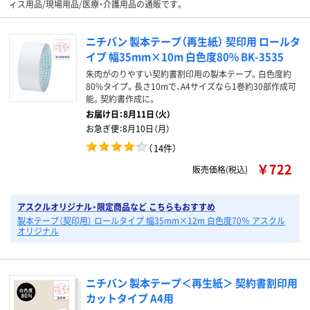
ィス用品/現場用品/医療・介護用品の通販です。
ニチバン 製本テープ（再生紙） 契印用 ロールタ
イプ 幅35mm×10m 白色度80% BK-3535
朱肉がのりやすい契約書割印用の製本テープ。白色度約
80%タイプ。長さ10mで、A4サイズなら1巻約30部作成可
能。契約書作成に。
お届け日：
8月11日（火）
お急ぎ便：
8月10日（月）
（
14件
）
￥722
販売価格(税込)
アスクルオリジナル・限定商品など こちらもおすすめ
製本テープ（契印用） ロールタイプ 幅35mm×12m 白色度70％ アスクル
オリジナル
ニチバン 製本テープ＜再生紙＞ 契約書割印用
カットタイプ A4用