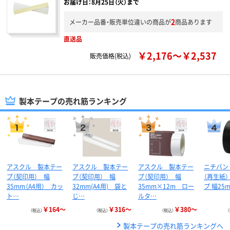
お届け日：8月25日（火）まで
2
メーカー品番・販売単位違いの商品が
商品あります
直送品
￥2,176～￥2,537
販売価格(税込)
製本テープの売れ筋ランキング
アスクル 製本テー
アスクル 製本テー
アスクル 製本テー
ニチバン
プ（契印用） 幅
プ（契印用） 幅
プ（契印用） 幅
（再生紙）
35mm（A4用） カッ
32mm(A4用) 袋と
35mm×12m ロー
プ 幅25
ト…
じ…
ルタ…
￥164～
￥316～
￥380～
（税込）
（税込）
（税込）
製本テープの売れ筋ランキングへ