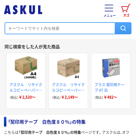
カゴ
メニュー
同じ検索をした人が見た商品
アスクル リサイク
アスクル リサイク
プラス 契印用テー
ルコピーペーパー
ルコピーペーパー
プ AT 白
R100 白色度80%
R70 白色度80％
￥2,520～
￥2,149～
￥482～
（税込）
（税込）
（税込）
「契印用テープ 白色度８０％」の特集
こちらは
「契印用テープ 白色度８０％」の特集
ページです。アスクルは、オフ