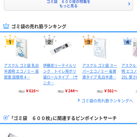
ゴミ袋 ６００枚の特集を
もっと見る
ゴミ袋の売れ筋ランキング
アスクル ゴミ袋 乳白
伊藤忠リーテイルリ
アスクル ゴミ袋 スー
アスクル
半透明 エコノミー 高
ンク トイレ用ポリ
パーエコノミー 省資
明 エコ
密度 詰替用 4…
袋ロールタイプ （サ
源タイプ 乳白半透…
20L 厚さ
ニタ…
￥616～
￥244～
￥561～
（税込）
（税込）
（税込）
ゴミ袋の売れ筋ランキングへ
「ゴミ袋 ６００枚」に関連するピンポイントサーチ