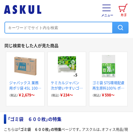
カゴ
メニュー
同じ検索をした人が見た商品
ジャパックス 業務
ケミカルジャパン
ゴミ袋 STS環境配慮
用ポリ袋 45L 100枚
次が使いやすいゴミ
再生原料100％ ポリ
BOX 厚み0.025mm
袋
エチレン収集袋 半
￥2,679～
￥234～
￥598～
（税込）
（税込）
（税込）
6BOX入り
透明 積水マテリア
ル
「ゴミ袋 ６００枚」の特集
こちらは
「ゴミ袋 ６００枚」の特集
ページです。アスクルは、オフィス用品/現