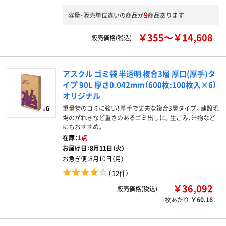
9
容量・販売単位違いの商品が
商品あります
￥355～￥14,608
販売価格(税込)
アスクル ゴミ袋 半透明 複合3層 厚口(厚手)タ
イプ 90L 厚さ0.042mm（600枚:100枚入×6）
オリジナル
重量物のゴミに強い！厚手で丈夫な複合3層タイプ。建設現
場のがれきなど重さのあるゴミ出しに。生ごみ、汁物など
にもおすすめ。
在庫：
1点
お届け日：
8月11日（火）
お急ぎ便：
8月10日（月）
（
12件
）
￥36,092
販売価格(税込)
1枚あたり
￥60.16