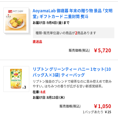
AoyamaLab 御歳暮 年末の贈り物 景品 「文明
堂」 ギフトカード 二重封筒 熨斗
お届け日：9月4日（金）まで
2
種類・販売単位違いの商品が
商品あります
直送品
￥5,720
販売価格(税込)
リプトン グリーンティー ハニー 1セット(10
バッグ入×3袋) ティーバッグ
リプトン独自のブレンドで緑茶なのに苦み控えめで飲み
やすい。はちみつの香りが広がる甘い新感覚緑茶。
在庫：
8点
お届け日：8月13日（木）
￥1,050
販売価格(税込)
1バッグあたり
￥25