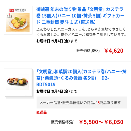
御歳暮 年末の贈り物 景品 「文明堂」 カステラ
巻 15個入(ハニー 10個・抹茶 5個) ギフトカー
ド 二重封筒 熨斗 １式（直送品）
ふんわりしたハニーカステラを、どらやき生地でやさしく
くるみました。 抹茶とハニー、2種類をご用意しています。
お届け日：9月4日（金）まで
￥4,620
販売価格(税込)
「文明堂」和菓撰20個入(カステラ巻(ハニー・抹
茶)・栗饅頭・くるみ饅頭 各5個) D2-
BDT9019
お届け日：9月4日（金）まで
5
メーカー品番・販売単位違いの商品が
商品あります
直送品
￥5,500～￥6,050
販売価格(税込)