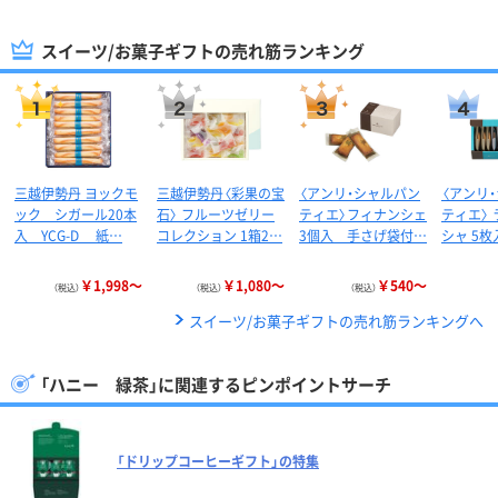
スイーツ/お菓子ギフトの売れ筋ランキング
三越伊勢丹 ヨックモ
三越伊勢丹〈彩果の宝
〈アンリ・シャルパン
〈アンリ
ック シガール20本
石〉 フルーツゼリー
ティエ〉フィナンシェ
ティエ〉 
入 YCG-D 紙…
コレクション 1箱2…
3個入 手さげ袋付…
シャ 5枚
￥1,998～
￥1,080～
￥540～
（税込）
（税込）
（税込）
スイーツ/お菓子ギフトの売れ筋ランキングへ
「ハニー 緑茶」に関連するピンポイントサーチ
「ドリップコーヒーギフト」の特集