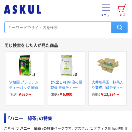
カゴ
メニュー
同じ検索をした人が見た商品
伊藤園 プレミアム
【水出し可】宇治の露
大井川茶園 抹茶入
ティーバッグ 緑茶
製茶 煎茶ティーバ
り業務用緑茶ティー
ッグ 業務用 1セッ
バッグ
￥630～
￥6,000
￥13,384～
（税込）
（税込）
（税込）
ト（300バッグ：100
バッグ入×3袋）
「ハニー 緑茶」の特集
こちらは
「ハニー 緑茶」の特集
ページです。アスクルは、オフィス用品/現場用