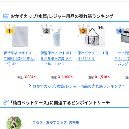
おかずカップ/水筒/レジャー用品の売れ筋ランキング
保冷平袋 Mサイズ
保温保冷 ペットボト
保冷バッグ 35L 1個
アサヒ興
(100枚:1袋（20枚入）
ルホルダーZ5S ライ
オリジナル
グ 6L 
×5) オリ…
トブルー LAKO…
ーバッグ 
￥684～
￥1,100～
￥1,518～
（税込）
（税込）
（税込）
（税
おかずカップ/水筒/レジャー用品の売れ筋ランキングへ
「純白ペットケース」に関連するピンポイントサーチ
「まるき おかずカップ」の特集