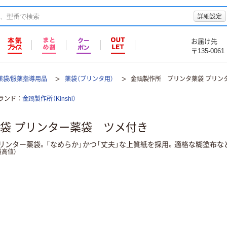
詳細設定
お届け先
〒135-0061
薬袋/服薬指導用品
薬袋（プリンタ用）
金鵄製作所 プリンタ薬袋 プリン
ランド
金鵄製作所（Kinshi）
袋 プリンター薬袋 ツメ付き
リンター薬袋。「なめらか」かつ「丈夫」な上質紙を採用。適格な糊塗布な
高値）