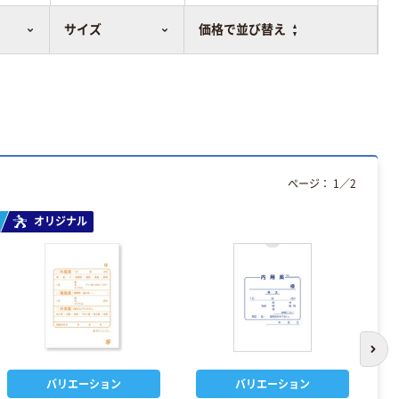
サイズ
価格で並び替え
ページ：
1
／
2
オリジナル
次の
バリエーション
バリエーション