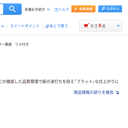
ヘルプ
各種お手続き
0
スイートポイント
あとで買う
カゴ
点
ター薬袋 ツメ付き
どの徹底した品質管理で紙の波打ちを抑え「フラット」な仕上がりに
商品情報の誤りを報告