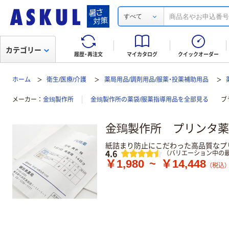
すべて
カテゴリー
履歴・再注文
マイカタログ
クイックオーダー
ホーム
衛生/医療/介護
薬局用品/調剤用品/服薬・投薬補助用品
メーカー
金鵄製作所
金鵄製作所の薬袋/服薬指導用品を全部見る
ブ
金鵄製作所 プリンタ薬
紙詰まり防止にこだわった高品質なプ
レビュー
4.6
（バリエーション中の最
￥1,980
~
￥14,448
（税込）