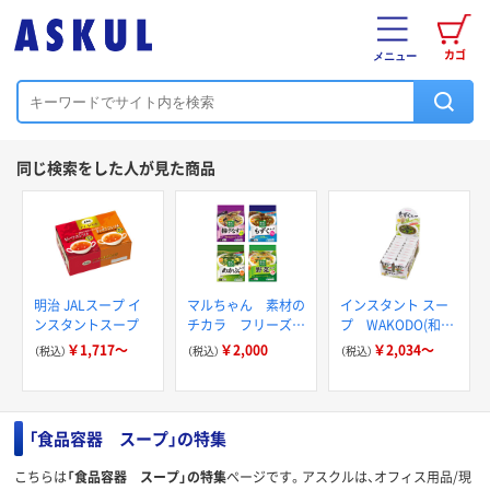
カゴ
メニュー
同じ検索をした人が見た商品
明治 JALスープ イ
マルちゃん 素材の
インスタント スー
ンスタントスープ
チカラ フリーズド
プ WAKODO(和光
ライ おやさい系ス
堂)
￥1,717～
￥2,000
￥2,034～
（税込）
（税込）
（税込）
ープ 5食×4コ
20食詰め合わせセ
ット
「食品容器 スープ」の特集
こちらは
「食品容器 スープ」の特集
ページです。アスクルは、オフィス用品/現