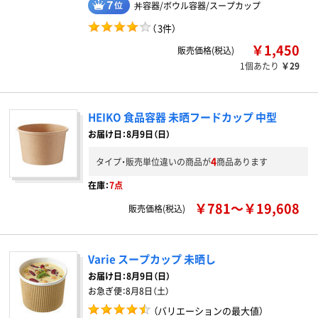
丼容器/ボウル容器/スープカップ
（
3件
）
￥1,450
販売価格(税込)
1個あたり
￥29
HEIKO 食品容器 未晒フードカップ 中型
お届け日：8月9日（日）
4
タイプ・販売単位違いの商品が
商品あります
在庫：
7点
￥781～￥19,608
販売価格(税込)
Varie スープカップ 未晒し
お届け日：
8月9日（日）
お急ぎ便：
8月8日（土）
（バリエーションの最大値）