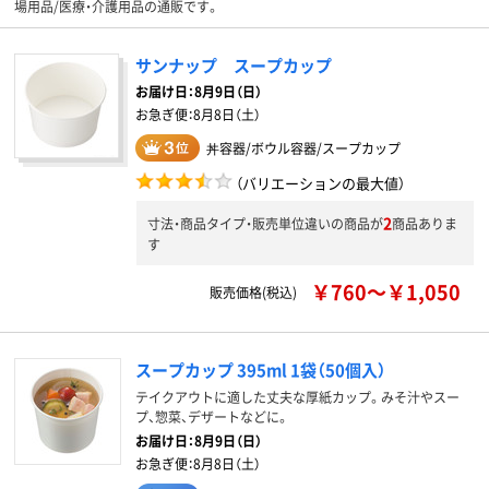
場用品/医療・介護用品の通販です。
サンナップ スープカップ
お届け日：
8月9日（日）
お急ぎ便：
8月8日（土）
丼容器/ボウル容器/スープカップ
（バリエーションの最大値）
2
寸法・商品タイプ・販売単位違いの商品が
商品ありま
す
￥760～￥1,050
販売価格(税込)
スープカップ 395ml 1袋（50個入）
テイクアウトに適した丈夫な厚紙カップ。みそ汁やスー
プ、惣菜、デザートなどに。
お届け日：
8月9日（日）
お急ぎ便：
8月8日（土）