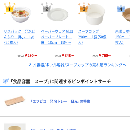
リスパック 発泡ど
ペーパーウェア 紙皿
スープカップ
未晒し
んぶり 特小 1袋
ペーパープレート
290ml 1袋（50個
150ml 
（25枚入）
白 18cm 1袋（…
入）
枚入）
￥290～
￥348～
￥760～
（税込）
（税込）
（税込）
丼容器/ボウル容器/スープカップの売れ筋ランキングへ
「食品容器 スープ」に関連するピンポイントサーチ
「エフピコ 発泡トレー 日光」の特集