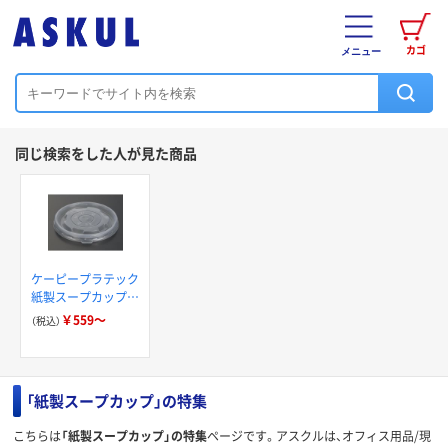
カゴ
メニュー
同じ検索をした人が見た商品
ケーピープラテック
紙製スープカップ
KM フタ
￥559～
（税込）
「紙製スープカップ」の特集
こちらは
「紙製スープカップ」の特集
ページです。アスクルは、オフィス用品/現