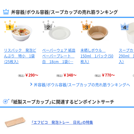
丼容器/ボウル容器/スープカップの売れ筋ランキング
リスパック 発泡ど
ペーパーウェア 紙皿
未晒しボウル
スープ
んぶり 特小 1袋
ペーパープレート
150ml 1パック（50
290ml 
（25枚入）
白 18cm 1袋（…
枚入）
入）
￥290～
￥348～
￥770～
（税込）
（税込）
（税込）
丼容器/ボウル容器/スープカップの売れ筋ランキングへ
「紙製スープカップ」に関連するピンポイントサーチ
「エフピコ 発泡トレー 日光」の特集