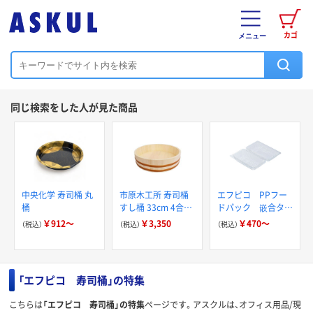
カゴ
メニュー
同じ検索をした人が見た商品
中央化学 寿司桶 丸
市原木工所 寿司桶
エフピコ PPフー
桶
すし桶 33cm 4合用
ドパック 嵌合タイ
木製 299593 1個
プ
￥912～
￥3,350
￥470～
（税込）
（税込）
（税込）
（直送品）
「エフピコ 寿司桶」の特集
こちらは
「エフピコ 寿司桶」の特集
ページです。アスクルは、オフィス用品/現