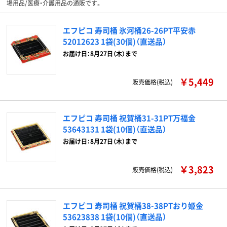
場用品/医療・介護用品の通販です。
エフピコ 寿司桶 氷河桶26-26PT平安赤
52012623 1袋(30個)（直送品）
お届け日：8月27日（木）まで
￥5,449
販売価格(税込)
エフピコ 寿司桶 祝賀桶31-31PT万福金
53643131 1袋(10個)（直送品）
お届け日：8月27日（木）まで
￥3,823
販売価格(税込)
エフピコ 寿司桶 祝賀桶38-38PTおり姫金
53623838 1袋(10個)（直送品）