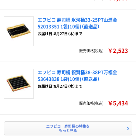
エフピコ 寿司桶 氷河桶33-25PT山瀬金
52013351 1袋(10個)（直送品）
お届け日：8月27日（木）まで
￥2,523
販売価格(税込)
エフピコ 寿司桶 祝賀桶38-38PT万福金
53643838 1袋(10個)（直送品）
お届け日：8月27日（木）まで
￥5,434
販売価格(税込)
エフピコ 寿司桶の特集を
もっと見る